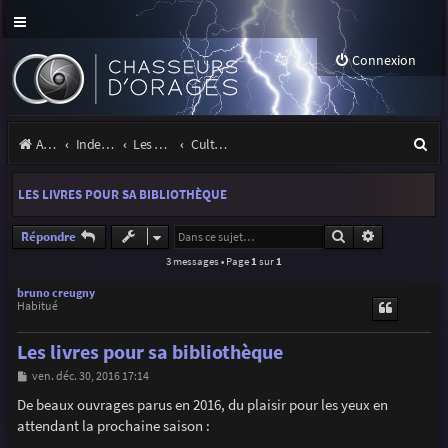
Connexion
R
Accueil
Index du forum
Les orages
Culture & médias
e
LES LIVRES POUR SA BIBLIOTHÈQUE
c
h
Rechercher
Recherche a
Répondre
3 messages • Page
1
sur
1
e
r
bruno creugny
Habitué
c
Les livres pour sa bibliothèque
h
M
ven. déc. 30, 2016 17:14
e
e
s
De beaux ouvrages parus en 2016, du plaisir pour les yeux en
r
s
attendant la prochaine saison :
a
g