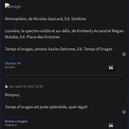
e
Atmosphère, de Nicolas Gascard, Ed. Slatkine
Lumière, le spectre visible et au-délà, de Kimberly Arcand et Megan
Watzke, Ed. Place des Victoires
Temps d'orages, photos Xavier Delorme, Ed. Temps d'Orages
a
u
Charlot 94
t
Ancien
M
jeu. sept. 14, 2017 12:33
e
s
Bonjour,
s
a
g
Temps d'orages est juste splendide, quel régal!
e
a
u
bruno creugny
t
Habitué