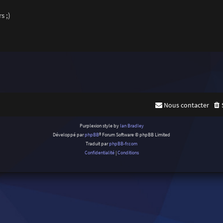
s ;)
Nous contacter
Purplexion style by
Ian Bradley
Développé par
phpBB
® Forum Software © phpBB Limited
Traduit par
phpBB-fr.com
Confidentialité
|
Conditions