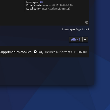
Messages :
48
Enregistré le :
mar. août 17, 2010 00:29
Localisation :
Les Aix d'Angillon (18)
H
a
1 message • Page
1
sur
1
u
t
Aller à
Supprimer les cookies
FAQ
Heures au format
UTC+02:00