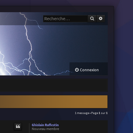
Rechercher
Recherche avanc
Connexion
1 message • Page
1
sur
1
Ghislain Raffestin
Nouveau membre