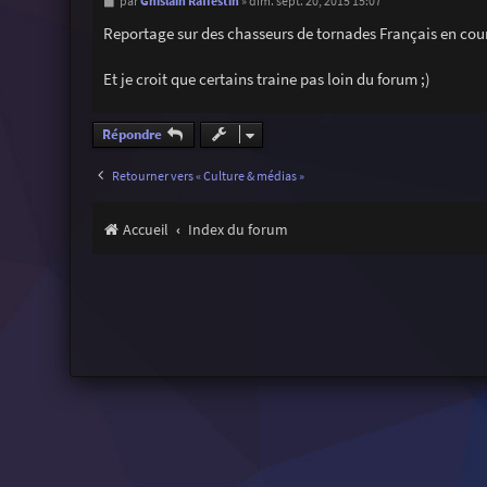
M
Ghislain Raffestin
par
»
dim. sept. 20, 2015 15:07
e
s
Reportage sur des chasseurs de tornades Français en cour
s
a
g
Et je croit que certains traine pas loin du forum ;)
e
Répondre
Retourner vers « Culture & médias »
Accueil
Index du forum