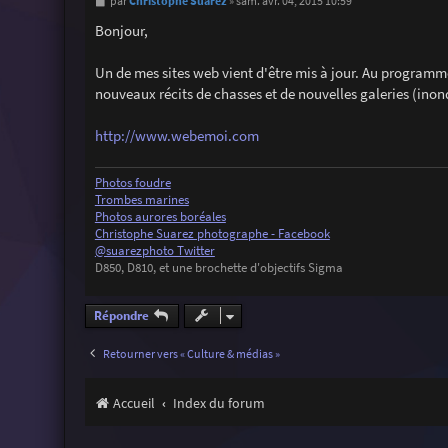
M
Christophe Suarez
par
»
sam. avr. 04, 2015 10:59
e
s
Bonjour,
s
a
g
Un de mes sites web vient d'être mis à jour. Au programme
e
nouveaux récits de chasses et de nouvelles galeries (ino
http://www.webemoi.com
Photos foudre
Trombes marines
Photos aurores boréales
Christophe Suarez photographe - Facebook
@suarezphoto Twitter
D850, D810, et une brochette d'objectifs Sigma
Répondre
Retourner vers « Culture & médias »
Accueil
Index du forum