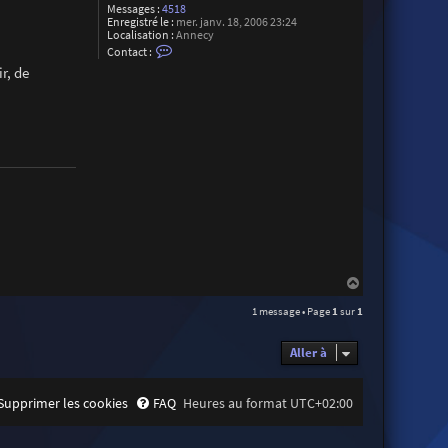
Messages :
4518
Enregistré le :
mer. janv. 18, 2006 23:24
Localisation :
Annecy
C
Contact :
o
r, de
n
t
a
c
t
e
r
C
h
r
i
s
t
o
p
h
e
H
S
a
u
1 message • Page
1
sur
1
u
a
t
r
e
Aller à
z
Supprimer les cookies
FAQ
Heures au format
UTC+02:00