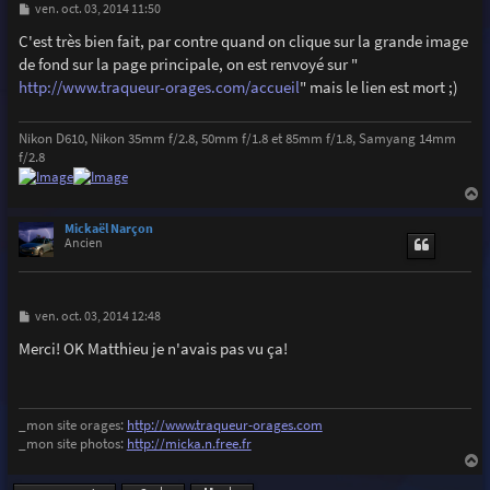
M
ven. oct. 03, 2014 11:50
e
s
C'est très bien fait, par contre quand on clique sur la grande image
s
de fond sur la page principale, on est renvoyé sur "
a
g
http://www.traqueur-orages.com/accueil
" mais le lien est mort ;)
e
Nikon D610, Nikon 35mm f/2.8, 50mm f/1.8 et 85mm f/1.8, Samyang 14mm
f/2.8
a
u
Mickaël Narçon
t
Ancien
M
ven. oct. 03, 2014 12:48
e
s
Merci! OK Matthieu je n'avais pas vu ça!
s
a
g
e
_mon site orages:
http://www.traqueur-orages.com
_mon site photos:
http://micka.n.free.fr
a