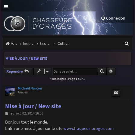
Connexion
R
Accueil
Index du forum
Les orages
Culture & médias
e
MISE À JOUR / NEW SITE
c
h
Rechercher
Recherche a
Répondre
4 messages • Page
1
sur
1
e
r
Mickaël Narçon
Ancien
c
Mise à jour / New site
h
M
jeu. oct. 02, 2014 16:53
e
e
s
Bonjour tout le monde.
r
s
Enfin une mise à jour sur le site
www.traqueur-orages.com
a
g