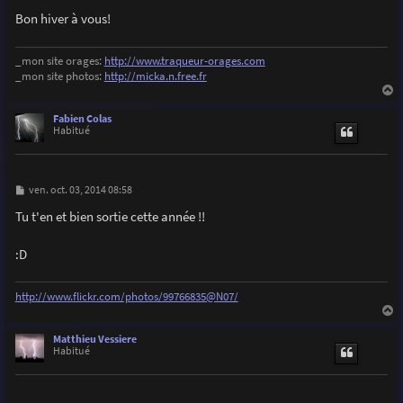
e
Bon hiver à vous!
_mon site orages:
http://www.traqueur-orages.com
_mon site photos:
http://micka.n.free.fr
a
u
Fabien Colas
t
Habitué
M
ven. oct. 03, 2014 08:58
e
s
Tu t'en et bien sortie cette année !!
s
a
g
:D
e
http://www.flickr.com/photos/99766835@N07/
a
u
Matthieu Vessiere
t
Habitué