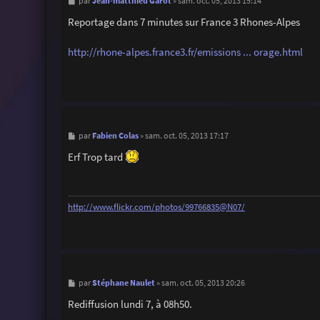
M
Jean-matthieu Garot
par
»
sam. oct. 05, 2013 15:14
e
s
Reportage dans 7 minutes sur France 3 Rhones-Alpes
s
a
g
http://rhone-alpes.france3.fr/emissions ... orage.html
e
M
Fabien Colas
par
»
sam. oct. 05, 2013 17:17
e
s
Erf Trop tard
s
a
g
e
http://www.flickr.com/photos/99766835@N07/
M
Stéphane Naulet
par
»
sam. oct. 05, 2013 20:26
e
s
Rediffusion lundi 7, à 08h50.
s
a