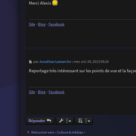
s
Merci Alexis
s
a
g
e
Site
-
Blog
-
Facebook
M
Jonathan Lamarche
par
»
mer. oct. 09, 2013 09:24
e
s
Reportage très intéressant sur les points de vue et la faço
s
a
g
e
Site
-
Blog
-
Facebook
Répondre
Retourner vers « Culture & médias »