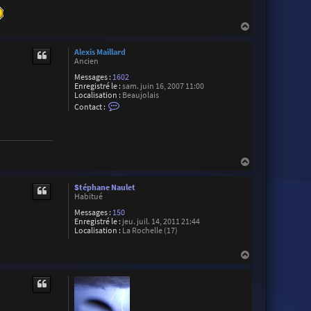
H
a
u
Alexis Maillard
t
Ancien
Messages :
1602
Enregistré le :
sam. juin 16, 2007 11:00
Localisation :
Beaujolais
C
Contact :
o
n
t
a
c
t
H
e
a
r
u
A
Stéphane Naulet
t
l
Habitué
e
x
Messages :
150
i
Enregistré le :
jeu. juil. 14, 2011 21:44
s
Localisation :
La Rochelle (17)
M
a
H
i
a
l
u
l
a
t
r
d