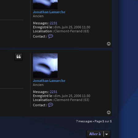
Jonathan Lamarche
Ancien
Messages :
2231
Enregistré le :
dim. juin 25, 2006 11:30
Localisation :
Clermont-Ferrand (63)
C
Contact :
o
n
H
t
a
a
u
c
t
t
e
r
J
o
n
Jonathan Lamarche
a
Ancien
t
h
Messages :
2231
a
Enregistré le :
dim. juin 25, 2006 11:30
n
Localisation :
Clermont-Ferrand (63)
L
C
Contact :
a
o
m
n
H
a
t
a
r
a
7 messages • Page
1
sur
1
u
c
c
t
h
t
e
e
Aller à
r