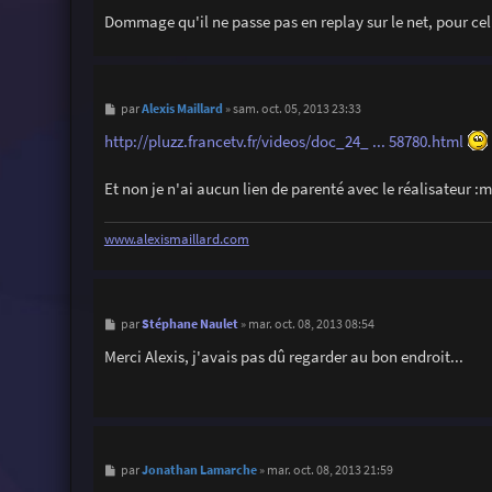
g
Dommage qu'il ne passe pas en replay sur le net, pour cell
e
M
Alexis Maillard
par
»
sam. oct. 05, 2013 23:33
e
s
http://pluzz.francetv.fr/videos/doc_24_ ... 58780.html
s
a
g
Et non je n'ai aucun lien de parenté avec le réalisateur :
e
www.alexismaillard.com
M
Stéphane Naulet
par
»
mar. oct. 08, 2013 08:54
e
s
Merci Alexis, j'avais pas dû regarder au bon endroit...
s
a
g
e
M
Jonathan Lamarche
par
»
mar. oct. 08, 2013 21:59
e