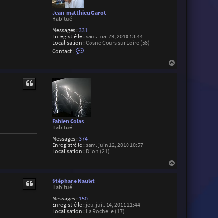
Jean-matthieu Garot
Habitué
Messages :
331
Enregistré le :
sam. mai 29, 2010 13:44
Localisation :
Cosne Cours sur Loire (58)
C
Contact :
o
n
H
t
a
a
u
c
t
t
e
r
J
e
a
Fabien Colas
n
Habitué
-
m
Messages :
374
a
Enregistré le :
sam. juin 12, 2010 10:57
t
Localisation :
Dijon (21)
t
h
H
i
a
e
u
Stéphane Naulet
u
t
Habitué
G
a
Messages :
150
r
Enregistré le :
jeu. juil. 14, 2011 21:44
o
Localisation :
La Rochelle (17)
t