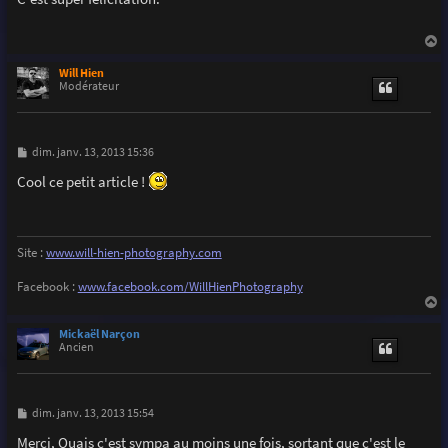
s
a
g
e
a
u
Will Hien
t
Modérateur
M
dim. janv. 13, 2013 15:36
e
s
Cool ce petit article !
s
a
g
e
Site :
www.will-hien-photography.com
Facebook :
www.facebook.com/WillHienPhotography
a
u
Mickaël Narçon
t
Ancien
M
dim. janv. 13, 2013 15:54
e
s
Merci, Ouais c'est sympa au moins une fois, sortant que c'est le