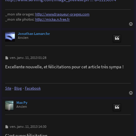
e
_mon site orages:
http://www.traqueur-orages.com
_mon site photos:
http://micka.n.free.fr
a
u
Jonathan Lamarche
t
Ancien
M
ven. janv. 11, 2013 01:28
e
s
Excellente nouvelle, et félicitations pour cet article très sympa !
s
a
g
e
Site
-
Blog
-
Facebook
a
u
Max Py
t
Ancien
M
ven. janv. 11, 2013 14:30
e
s
C'est super félicitation.