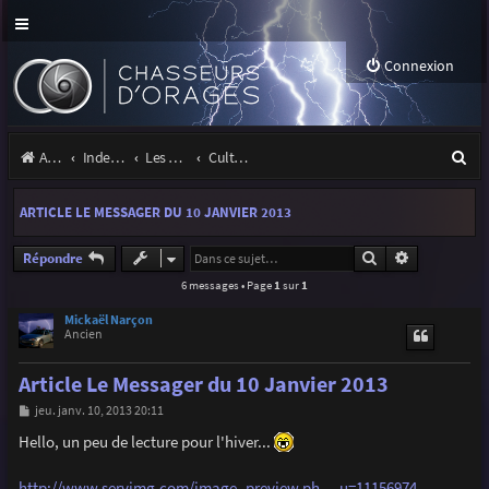
Connexion
R
Accueil
Index du forum
Les orages
Culture & médias
e
ARTICLE LE MESSAGER DU 10 JANVIER 2013
c
h
Rechercher
Recherche a
Répondre
6 messages • Page
1
sur
1
e
r
Mickaël Narçon
Ancien
c
Article Le Messager du 10 Janvier 2013
h
M
jeu. janv. 10, 2013 20:11
e
e
s
Hello, un peu de lecture pour l'hiver...
r
s
a
g
http://www.servimg.com/image_preview.ph ... u=11156974