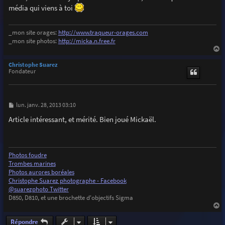
s
média qui viens à toi
a
g
e
_mon site orages:
http://www.traqueur-orages.com
_mon site photos:
http://micka.n.free.fr
a
u
Christophe Suarez
t
Fondateur
M
lun. janv. 28, 2013 03:10
e
s
Article intéressant, et mérité. Bien joué Mickaël.
s
a
g
e
Photos foudre
Trombes marines
Photos aurores boréales
Christophe Suarez photographe - Facebook
@suarezphoto Twitter
D850, D810, et une brochette d'objectifs Sigma
a
u
Répondre