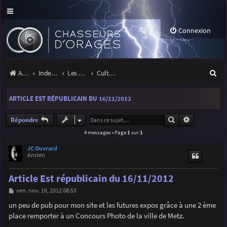
Connexion
R
Accueil
Index du forum
Les orages
Culture & médias
e
ARTICLE EST RÉPUBLICAIN DU 16/11/2012
c
h
Rechercher
Recherche a
Répondre
4 messages • Page
1
sur
1
e
r
JC Ouvrard
Ancien
c
Article Est républicain du 16/11/2012
h
M
ven. nov. 16, 2012 08:53
e
e
s
un peu de pub pour mon site et les futures expos grâce à une 2 ème
r
s
place remporter à un Concours Photo de la ville de Metz.
a
g