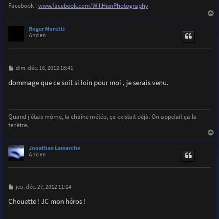
Facebook :
www.facebook.com/WillHienPhotography
a
u
Roger Moretti
t
Ancien
M
dim. déc. 16, 2012 18:41
e
s
dommage que ce soit si loin pour moi , je serais venu.
s
a
g
e
Quand j'étais môme, la chaîne météo, ça existait déjà. On appelait ça la
fenêtre.
a
u
Jonathan Lamarche
t
Ancien
M
jeu. déc. 27, 2012 11:14
e
s
Chouette ! JC mon héros !
s
a
g