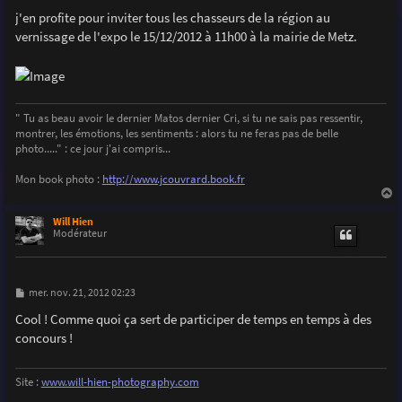
e
j'en profite pour inviter tous les chasseurs de la région au
vernissage de l'expo le 15/12/2012 à 11h00 à la mairie de Metz.
" Tu as beau avoir le dernier Matos dernier Cri, si tu ne sais pas ressentir,
montrer, les émotions, les sentiments : alors tu ne feras pas de belle
photo....." : ce jour j'ai compris...
Mon book photo :
http://www.jcouvrard.book.fr
a
u
Will Hien
t
Modérateur
M
mer. nov. 21, 2012 02:23
e
s
Cool ! Comme quoi ça sert de participer de temps en temps à des
s
concours !
a
g
e
Site :
www.will-hien-photography.com