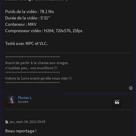
Poids de la vidéo : 78.1 Mo
Durée de la vidéo : 5'31''
Conteneur : MKV
Compresseur vidéo : H264, 720x576, 25fps
Testé avec MPC et VLC.
************************************
Avant de partir à la chasse aux orages,
n'oubliez pas... vos munitions !!!
************************************
Vidons la Loire avant qu'elle nous vide !!!
************************************
a
u
Florian L
t
Ancien
M
jeu. sept. 06, 2012 09:05
e
s
Beau reportage !
s