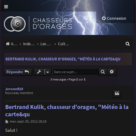
Connexion
R
Accueil
Index du forum
Les orages
Culture & médias
e
BERTRAND KULIK, CHASSEUR D'ORAGES, "MÉTÉO À LA CARTE&QU
c
h
Rechercher
Recherche a
Répondre
3 messages • Page
1
sur
1
e
r
JeromeR28
Nouveau membre
c
Bertrand Kulik, chasseur d'orages, "Météo à la
h
carte&qu
e
M
mer. sept. 05, 2012 18:19
r
e
s
Salut !
s