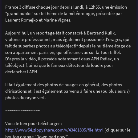
a
g
France 3 diffuse chaque jour depuis lundi, à 12h55, une émission
e
"grand public" sur le thème de la météorologie, présentée par
Laurent Romejko et Marine Vignes.
Aujourd'hui, un reportage était consacré à Bertrand Kulik,
violoniste professionnel, mais également passionné d'orages, qui
fait de superbes photos au téléobjectif depuis le huitième étage de
son appartement parisien, qui offre une vue sur la Tour Eiffel.
D'après la vidéo, il possède notamment deux APN Reflex, un
téléobjectif, ainsi que le fameux détecteur de foudre pour
déclencher l'APN.
Il fait également des photos de nuages en général, des photos
d'irisations et il est également parvenu à faire une (ou plusieurs ?)
photos du rayon vert.
~~~~~~~~~~~~~~~~
Voici le lien pour télécharger :
http://www54.zippyshare.com/v/43481805/file.html
(cliquer sur le
bouton orange "Download now")