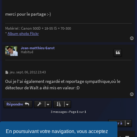
a
g
e
merci pour le partage :-)
Matériel : Canon 500D + 18-55 IS + 70-300
*
Album photo Flickr
a
u
Jean-matthieu Garot
t
Habitué
M
jeu. sept. 06, 2012 23:43
e
s
Oui je l'ai également regardé et reportage sympathique,où le
s
détecteur de Walt a été mis en valeur :D
a
g
e
a
u
Répondre
t
3 messages • Page
1
sur
1
Aller à
En poursuivant votre navigation, vous acceptez