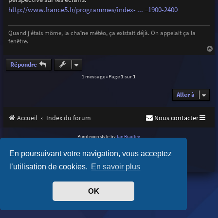
e
http://www.france5.fr/programmes/index- ... =1900-2400
Quand j'étais môme, la chaîne météo, ça existait déjà. On appelait ça la
fenêtre.
a
u
Répondre
t
1 message • Page
1
sur
1
Aller à
Accueil
Index du forum
Nous contacter
Purplexion style by
Ian Bradley
Développé par
phpBB
® Forum Software © phpBB Limited
En poursuivant votre navigation, vous acceptez
Traduit par
phpBB-fr.com
Confidentialité
|
Conditions
l’utilisation de cookies.
En savoir plus
OK