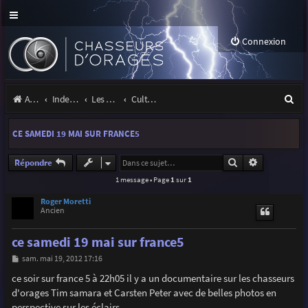
Connexion
R
Accueil
Index du forum
Les orages
Culture & médias
e
CE SAMEDI 19 MAI SUR FRANCE5
c
h
Rechercher
Recherche a
Répondre
1 message • Page
1
sur
1
e
r
Roger Moretti
Ancien
c
ce samedi 19 mai sur france5
h
M
sam. mai 19, 2012 17:16
e
e
s
ce soir sur france 5 à 22h05 il y a un documentaire sur les chasseurs
r
s
d'orages Tim samara et Carsten Peter avec de belles photos en
a
g
perspective sur les éclairs.