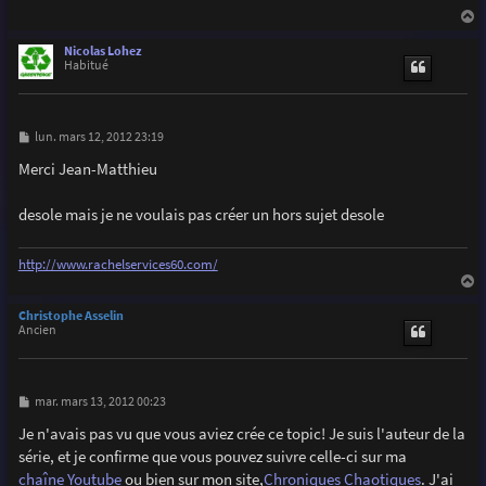
g
e
a
u
Nicolas Lohez
t
Habitué
M
lun. mars 12, 2012 23:19
e
s
Merci Jean-Matthieu
s
a
g
desole mais je ne voulais pas créer un hors sujet desole
e
http://www.rachelservices60.com/
a
u
Christophe Asselin
t
Ancien
M
mar. mars 13, 2012 00:23
e
s
Je n'avais pas vu que vous aviez crée ce topic! Je suis l'auteur de la
s
série, et je confirme que vous pouvez suivre celle-ci sur ma
a
g
chaîne Youtube
ou bien sur mon site,
Chroniques Chaotiques
. J'ai
e