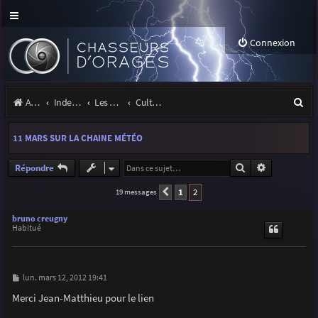
Connexion
R
Accueil
Index du forum
Les orages
Culture & médias
e
11 MARS SUR LA CHAINE MÉTÉO
c
h
Rechercher
Recherche a
Répondre
e
1
2
19 messages
Précédente
r
bruno creugny
Habitué
c
h
e
M
lun. mars 12, 2012 19:41
e
r
s
Merci Jean-Matthieu pour le lien
s
a