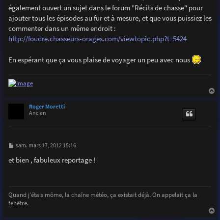
également ouvert un sujet dans le forum "Récits de chasse" pour
ajouter tous les épisodes au fur et à mesure, et que vous puissiez les
commenter dans un même endroit :
http://foudre.chasseurs-orages.com/viewtopic.php?t=5424
En espérant que ça vous plaise de voyager un peu avec nous
a
u
Roger Moretti
t
Ancien
M
sam. mars 17, 2012 15:16
e
s
et bien , fabuleux reportage !
s
a
g
e
Quand j'étais môme, la chaîne météo, ça existait déjà. On appelait ça la
fenêtre.
a