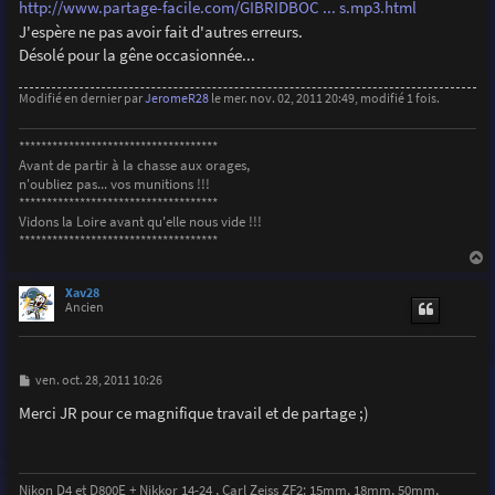
http://www.partage-facile.com/GIBRIDBOC ... s.mp3.html
J'espère ne pas avoir fait d'autres erreurs.
Désolé pour la gêne occasionnée...
Modifié en dernier par
JeromeR28
le mer. nov. 02, 2011 20:49, modifié 1 fois.
************************************
Avant de partir à la chasse aux orages,
n'oubliez pas... vos munitions !!!
************************************
Vidons la Loire avant qu'elle nous vide !!!
************************************
a
u
Xav28
t
Ancien
M
ven. oct. 28, 2011 10:26
e
s
Merci JR pour ce magnifique travail et de partage ;)
s
a
g
e
Nikon D4 et D800E + Nikkor 14-24 , Carl Zeiss ZF2: 15mm, 18mm, 50mm,