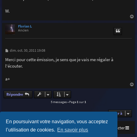
g
e
W.
a
u
Florian L
t
Ancien
M
dim. oct. 30, 2011 19:08
e
s
Merci pour cette émission, je sens que je vais me régaler à
s
l'écouter.
a
g
e
a+
a
u
Répondre
t
5 messages • Page
1
sur
1
Aller à
En poursuivant votre navigation, vous acceptez
Accueil
Index du forum
Nous contacter
l’utilisation de cookies.
En savoir plus