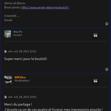
35mm et 85mm.
Book photo:
http://www.xavier-delorme.book.fr/
A bientôt ...
Xavier
a
u
Max Py
t
Ancien
M
ven. oct. 28, 2011 12:21
e
s
Super merci pour le boulot3
s
a
g
e
a
u
Will Hien
t
Modérateur
M
ven. oct. 28, 2011 14:51
e
s
Merci du partage !
s
J'écoute ça un de ces quatre et livrerai mes impressions ensuite !
a