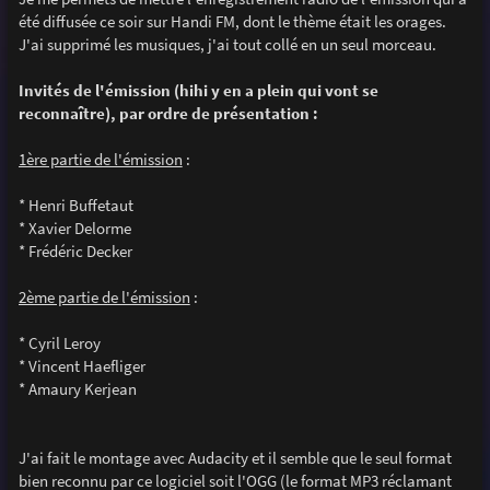
e
été diffusée ce soir sur Handi FM, dont le thème était les orages.
J'ai supprimé les musiques, j'ai tout collé en un seul morceau.
Invités de l'émission (hihi y en a plein qui vont se
reconnaître), par ordre de présentation :
1ère partie de l'émission
:
* Henri Buffetaut
* Xavier Delorme
* Frédéric Decker
2ème partie de l'émission
:
* Cyril Leroy
* Vincent Haefliger
* Amaury Kerjean
J'ai fait le montage avec Audacity et il semble que le seul format
bien reconnu par ce logiciel soit l'OGG (le format MP3 réclamant