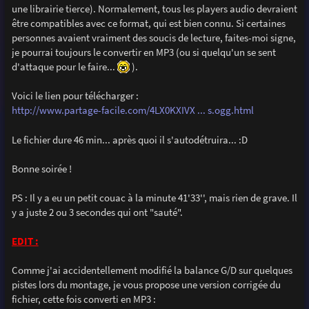
une librairie tierce). Normalement, tous les players audio devraient
être compatibles avec ce format, qui est bien connu. Si certaines
personnes avaient vraiment des soucis de lecture, faites-moi signe,
je pourrai toujours le convertir en MP3 (ou si quelqu'un se sent
d'attaque pour le faire...
).
Voici le lien pour télécharger :
http://www.partage-facile.com/4LX0KXIVX ... s.ogg.html
Le fichier dure 46 min... après quoi il s'autodétruira... :D
Bonne soirée !
PS : Il y a eu un petit couac à la minute 41'33'', mais rien de grave. Il
y a juste 2 ou 3 secondes qui ont "sauté".
EDIT :
Comme j'ai accidentellement modifié la balance G/D sur quelques
pistes lors du montage, je vous propose une version corrigée du
fichier, cette fois converti en MP3 :