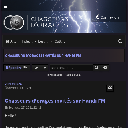
Connexion
R
Accueil
Index du forum
Les orages
Culture & médias
e
CHASSEURS D'ORAGES INVITÉS SUR HANDI FM
c
h
Rechercher
Recherche a
Répondre
5 messages • Page
1
sur
1
e
r
JeromeR28
Nouveau membre
c
Chasseurs d'orages invités sur Handi FM
h
M
jeu. oct. 27, 2011 22:42
e
e
s
Hello !
r
s
a
g
Je me permets de mettre l'enregistrement radio de l'émission qui a