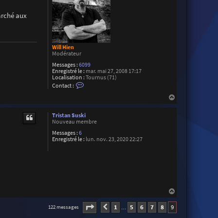
arché aux
Will Hien
Modérateur
Messages :
6099
Enregistré le :
mar. mai 27, 2008 17:17
Localisation :
Tournus (71)
C
Contact :
o
n
H
t
a
a
u
c
Tristan Suski
t
t
Nouveau membre
e
Messages :
6
r
Enregistré le :
lun. nov. 23, 2020 22:27
W
i
l
l
H
i
e
n
H
a
u
Page
9
sur
9
1
5
6
7
8
9
122 messages
Précédente
…
t