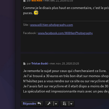
M
Will Hien
par
»
mer. déc. 21, 2016 01:33
e
s
Comme je le disais plus haut en commentaire, c'est le pri
s
puces.
a
g
e
Site :
www.will-hien-photography.com
Facebook :
www.facebook.com/WillHienPhotography
M
Tristan Suski
par
»
mer. nov. 25, 2020 23:25
e
s
Je remonte le sujet pour ceux qui chercheraient ce livre.
s
Je l'ai trouvé a 30 euros en très bon état sur momox-shop (
a
g
N'hésitez pas a vous rendre sur ce site ou sur recyclivre e
e
Je l'avais fait sur recyclivre et il etait dispo a moins de 30
La spéculation est impressionnante mais avec un peu de p
Répondre