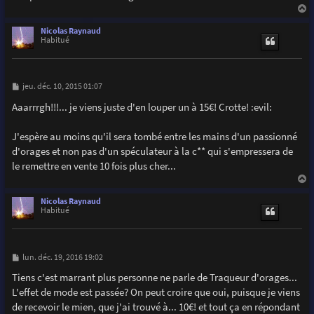
a
u
Nicolas Raynaud
t
Habitué
M
jeu. déc. 10, 2015 01:07
e
s
Aaarrrgh!!!... je viens juste d'en louper un à 15€! Crotte! :evil:
s
a
g
J'espère au moins qu'il sera tombé entre les mains d'un passionné
e
d'orages et non pas d'un spéculateur à la c** qui s'empressera de
le remettre en vente 10 fois plus cher...
a
u
Nicolas Raynaud
t
Habitué
M
lun. déc. 19, 2016 19:02
e
s
Tiens c'est marrant plus personne ne parle de Traqueur d'orages...
s
L'effet de mode est passée? On peut croire que oui, puisque je viens
a
g
de recevoir le mien, que j'ai trouvé à... 10€! et tout ça en répondant
e