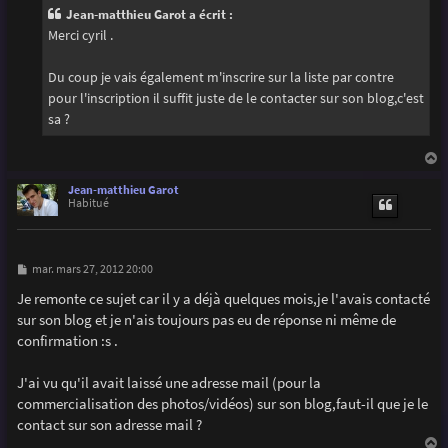
g
Jean-matthieu Garot a écrit :
e
Merci cyril .
Du coup je vais également m'inscrire sur la liste par contre
pour l'inscription il suffit juste de le contacter sur son blog,c'est
sa ?
a
u
Jean-matthieu Garot
t
Habitué
M
mar. mars 27, 2012 20:00
e
s
Je remonte ce sujet car il y a déjà quelques mois,je l'avais contacté
s
sur son blog et je n'ais toujours pas eu de réponse ni même de
a
g
confirmation :s .
e
J'ai vu qu'il avait laissé une adresse mail (pour la
commercialisation des photos/vidéos) sur son blog,faut-il que je le
contact sur son adresse mail ?