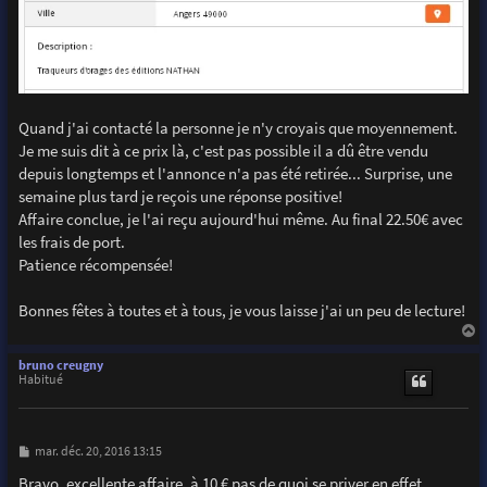
Quand j'ai contacté la personne je n'y croyais que moyennement.
Je me suis dit à ce prix là, c'est pas possible il a dû être vendu
depuis longtemps et l'annonce n'a pas été retirée... Surprise, une
semaine plus tard je reçois une réponse positive!
Affaire conclue, je l'ai reçu aujourd'hui même. Au final 22.50€ avec
les frais de port.
Patience récompensée!
Bonnes fêtes à toutes et à tous, je vous laisse j'ai un peu de lecture!
a
u
bruno creugny
t
Habitué
M
mar. déc. 20, 2016 13:15
e
s
Bravo, excellente affaire, à 10 € pas de quoi se priver en effet.