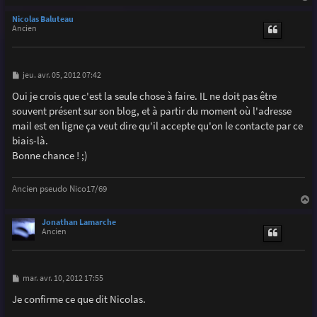
a
u
Nicolas Baluteau
t
Ancien
M
jeu. avr. 05, 2012 07:42
e
s
Oui je crois que c'est la seule chose à faire. IL ne doit pas être
s
souvent présent sur son blog, et à partir du moment où l'adresse
a
g
mail est en ligne ça veut dire qu'il accepte qu'on le contacte par ce
e
biais-là.
Bonne chance ! ;)
Ancien pseudo Nico17/69
a
u
Jonathan Lamarche
t
Ancien
M
mar. avr. 10, 2012 17:55
e
s
Je confirme ce que dit Nicolas.
s
a