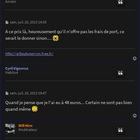
t
Ancien
M
sam. juil. 20, 2013 14:55
e
s
A ce prix là, heureusement qu'il n'offre pas les frais de port, ce
s
serait le donner sinon....
a
g
e
http://gillesduperron.free.fr/
a
u
Cyril Vigneron
t
Habitué
M
sam. juil. 20, 2013 19:47
e
s
Quand je pense que je l'ai eu à 48 euros... Certain ne sont pas bien
s
quand même
a
g
e
a
u
Will Hien
t
Modérateur