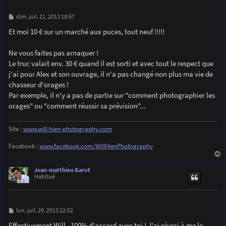
M
dim. juil. 21, 2013 10:57
e
s
Et moi 10 € sur un marché aux puces, tout neuf !!!!!
s
a
g
Ne vous faites pas arnaquer !
e
Le truc valait env. 30 € quand il est sorti et avec tout le respect que
j'ai pour Alex et son ouvrage, il n'a pas changé non plus ma vie de
chasseur d'orages !
Par exemple, il n'y a pas de partie sur "comment photographier les
orages" ou "comment réussir sa prévision"...
Site :
www.will-hien-photography.com
Facebook :
www.facebook.com/WillHienPhotography
a
u
Jean-matthieu Garot
t
Habitué
M
lun. juil. 29, 2013 22:52
e
s
Effectivement Will , 100% d'accord avec toi ! J'ai réussi à me le