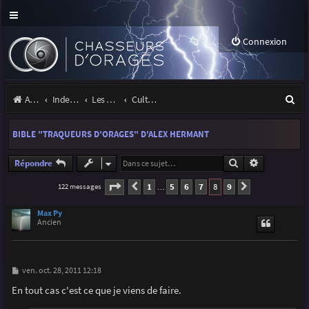
Connexion
R
Accueil
Index du forum
Les orages
Culture & médias
e
BIBLE "TRAQUEURS D'ORAGES" D'ALEX HERMANT
c
h
Rechercher
Recherche a
Répondre
e
Page
8
sur
9
1
5
6
7
8
9
122 messages
Précédente
Suivante
…
r
Max Py
c
Ancien
h
e
M
ven. oct. 28, 2011 12:18
e
r
s
En tout cas c'est ce que je viens de faire.
s
a