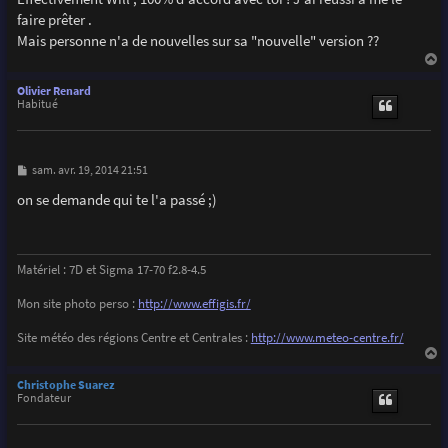
s
faire prêter .
a
g
Mais personne n'a de nouvelles sur sa "nouvelle" version ??
e
a
u
Olivier Renard
t
Habitué
M
sam. avr. 19, 2014 21:51
e
s
on se demande qui te l'a passé ;)
s
a
g
e
Matériel : 7D et Sigma 17-70 f2.8-4.5
Mon site photo perso :
http://www.effigis.fr/
Site météo des régions Centre et Centrales :
http://www.meteo-centre.fr/
a
u
Christophe Suarez
t
Fondateur