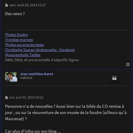
M
sam. août 16, 2014 11:27
e
s
Des news ?
s
a
g
e
Photos foudre
Trombes marines
Photos aurores boréales
Christophe Suarez photographe - Facebook
@suarezphoto Twitter
D850, D810, et une brochette d'objectifs Sigma
a
u
Jean-matthieu Garot
t
Habitué
M
lun. juin 01, 2015 23:21
e
s
Personne n'a de nouvelles ? Aussi bien sur la bible du CO remise à
s
jour , ou sur la réouverture de son musée de la foudre (ailleurs qu'à
a
g
Marcenat) ?
e
Car plus d'infos sur son blog ...