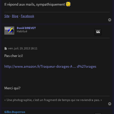
g
Il répond aux mails, sympathiquement
e
Site
-
Blog
-
Facebook
a
u
David DREVET
t
Habitué
M
ven. juil. 19, 2013 18:11
e
s
Pas cher ici!
s
a
g
http://www.amazon.fr/Traqueur-dorages-A ... d%27orages
e
Merci qui?
« Une photographie, c’est un fragment de temps qui ne reviendra pas. »
a
u
Gilles Duperron