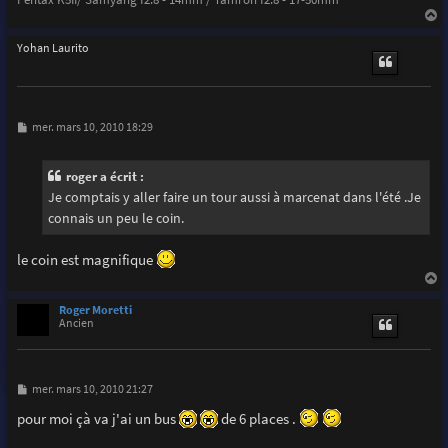
a
u
Yohan Laurito
t
M
mer. mars 10, 2010 18:29
e
s
s
roger a écrit :
a
g
Je comptais y aller faire un tour aussi à marcenat dans l'été .Je
e
connais un peu le coin.
le coin est magnifique
a
u
Roger Moretti
t
Ancien
M
mer. mars 10, 2010 21:27
e
s
pour moi çà va j'ai un bus
de 6 places .
s
a