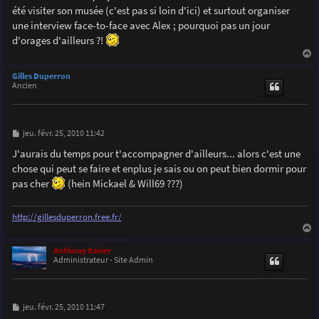
été visiter son musée (c'est pas si loin d'ici) et surtout organiser
une interview face-to-face avec Alex ; pourquoi pas un jour
d'orages d'ailleurs ?!
a
u
Gilles Duperron
t
Ancien
M
jeu. févr. 25, 2010 11:42
e
s
J'aurais du temps pour t'accompagner d'ailleurs... alors c'est une
s
chose qui peut se faire et enplus je sais ou on peut bien dormir pour
a
g
pas cher
(hein Mickael & Will69 ???)
e
http://gillesduperron.free.fr/
a
u
Anthony Xavier
t
Administrateur - Site Admin
M
jeu. févr. 25, 2010 11:47
e