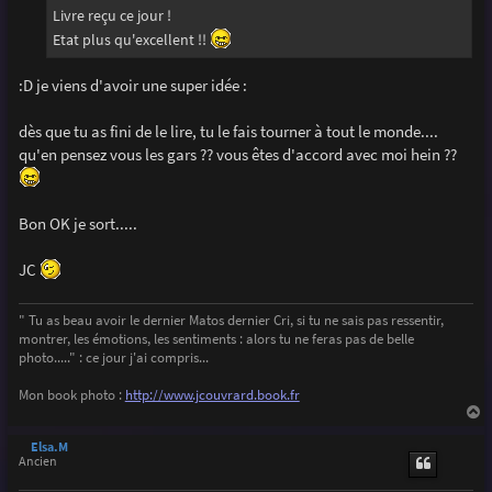
g
Livre reçu ce jour !
e
Etat plus qu'excellent !!
:D je viens d'avoir une super idée :
dès que tu as fini de le lire, tu le fais tourner à tout le monde....
qu'en pensez vous les gars ?? vous êtes d'accord avec moi hein ??
Bon OK je sort.....
JC
" Tu as beau avoir le dernier Matos dernier Cri, si tu ne sais pas ressentir,
montrer, les émotions, les sentiments : alors tu ne feras pas de belle
photo....." : ce jour j'ai compris...
Mon book photo :
http://www.jcouvrard.book.fr
a
u
Elsa.M
t
Ancien