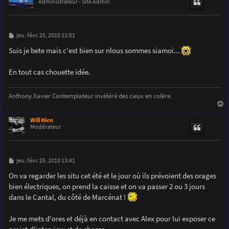
t
Administrateur - Site Admin
M
jeu. févr. 25, 2010 11:51
e
s
Suis je bete mais c'est bien sur nlous sommes siamoi...
s
a
g
En tout cas chouette idée.
e
Anthony Xavier Contemplateur invétéré des cieux en colère.
a
u
Will Hien
t
Modérateur
M
jeu. févr. 25, 2010 13:41
e
s
On va regarder les situ cet été et le jour où ils prévoient des orages
s
bien électriques, on prend la caisse et on va passer 2 ou 3 jours
a
g
dans le Cantal, du côté de Marcénat !
e
Je me mets d'ores et déjà en contact avec Alex pour lui exposer ce