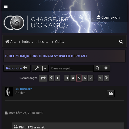
Connexion
R
Accueil
Index du forum
Les orages
Culture & médias
e
BIBLE "TRAQUEURS D'ORAGES" D'ALEX HERMANT
c
h
Rechercher
Recherche a
Répondre
e
Page
5
sur
9
1
3
4
5
6
7
9
122 messages
Précédente
Suivante
…
…
r
JC Ouvrard
c
Ancien
h
e
M
mer. févr. 24, 2010 10:30
e
r
s
s
Will H71 a écrit :
a