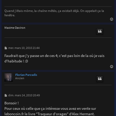
g
e
Quand j'étais môme, la chaîne météo, ça existait déjà. On appelait ça la
fenêtre.
a
u
Maxime Daviron
t
M
mer. mars 10, 2010 21:44
e
s
Faudrait que j'y passe un de ces 4; c'est pas loin de la où je vais
s
d'habitude ! :D
a
g
e
a
u
Florian Parzadis
t
Ancien
M
dim. mars 14, 2010 20:49
e
s
Bonsoir !
s
Pour ceux où celle que ça intéresse vous avez en vente sur
a
g
leboncoin.fr le livre "Traqueur d'orages" d'Alex Hermant.
e