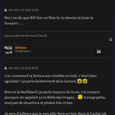
M
mer. févr. 24, 2010 14:38
e
s
Moi j'en dis que Will tien un filon là; tu devrais le louer le
s
bouquin.....
a
g
e
Zazounette est devenue Elsa.M.
a
u
Will Hien
t
Modérateur
M
mer. févr. 24, 2010 20:53
e
s
J'ai commencé la lecture aux chiottes ce midi, c'était bien
s
agréable ! (je parle évidemment de la lecture)
a
g
e
Mais en le feuilletant (je parle toujours du livre), j'ai compris
pourquoi on appelait ça la Bible des Orages...
Iconographie,
analyses de situations et photos très riches.
Je sens d'ailleurs que je vais aller faire un tour dans le Cantal cet