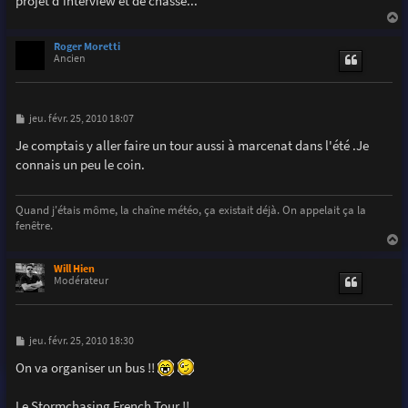
projet d'interview et de chasse...
a
u
Roger Moretti
t
Ancien
M
jeu. févr. 25, 2010 18:07
e
s
Je comptais y aller faire un tour aussi à marcenat dans l'été .Je
s
connais un peu le coin.
a
g
e
Quand j'étais môme, la chaîne météo, ça existait déjà. On appelait ça la
fenêtre.
a
u
Will Hien
t
Modérateur
M
jeu. févr. 25, 2010 18:30
e
s
On va organiser un bus !!
s
a
g
Le Stormchasing French Tour !!