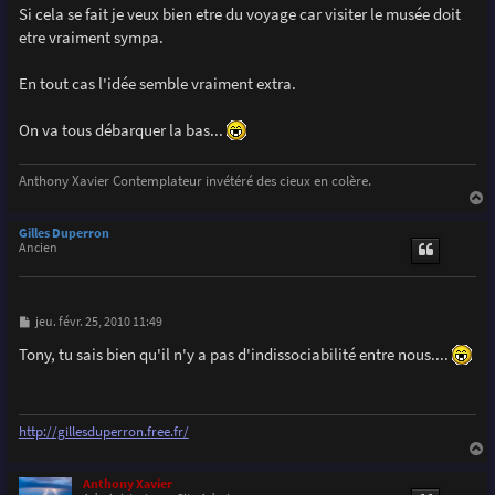
s
Si cela se fait je veux bien etre du voyage car visiter le musée doit
s
etre vraiment sympa.
a
g
e
En tout cas l'idée semble vraiment extra.
On va tous débarquer la bas...
Anthony Xavier Contemplateur invétéré des cieux en colère.
a
u
Gilles Duperron
t
Ancien
M
jeu. févr. 25, 2010 11:49
e
s
Tony, tu sais bien qu'il n'y a pas d'indissociabilité entre nous....
s
a
g
e
http://gillesduperron.free.fr/
a
u
Anthony Xavier