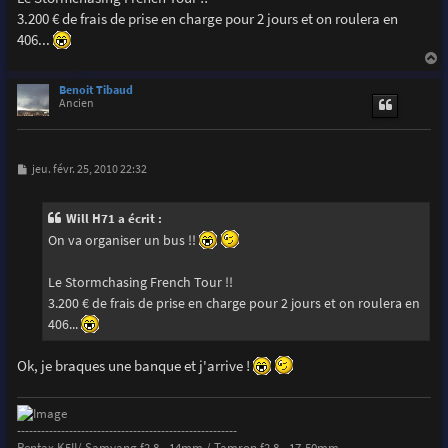
e
3.200 € de frais de prise en charge pour 2 jours et on roulera en
406...
a
u
Benoit Tibaud
t
Ancien
M
jeu. févr. 25, 2010 22:32
e
s
s
Will H71 a écrit :
a
g
On va organiser un bus !!
e
Le Stormchasing French Tour !!
3.200 € de frais de prise en charge pour 2 jours et on roulera en
406...
Ok, je braques une banque et j'arrive !
-------------------------------------------------------
Pentax K5II/ Samyang f2.8 - 14mm / Tamron f2.8 - 17-50mm