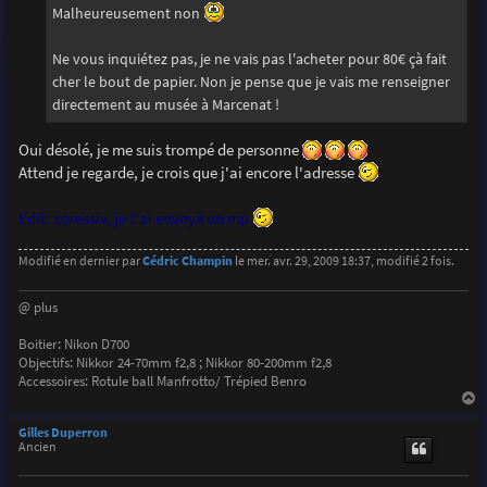
Malheureusement non
Ne vous inquiétez pas, je ne vais pas l'acheter pour 80€ çà fait
cher le bout de papier. Non je pense que je vais me renseigner
directement au musée à Marcenat !
Oui désolé, je me suis trompé de personne
Attend je regarde, je crois que j'ai encore l'adresse
Edit: xpressiv, je t'ai envoyé un mp
Modifié en dernier par
Cédric Champin
le mer. avr. 29, 2009 18:37, modifié 2 fois.
@ plus
Boitier: Nikon D700
Objectifs: Nikkor 24-70mm f2,8 ; Nikkor 80-200mm f2,8
Accessoires: Rotule ball Manfrotto/ Trépied Benro
a
u
Gilles Duperron
t
Ancien