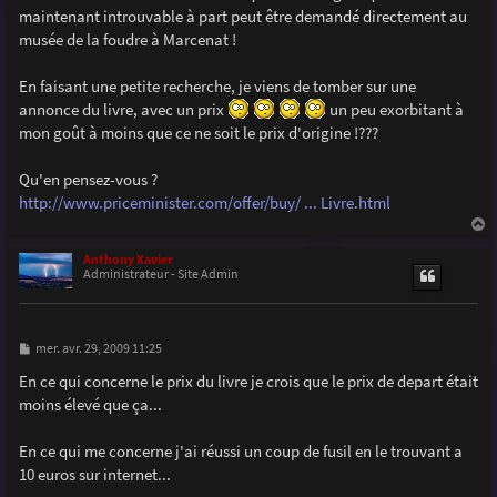
g
maintenant introuvable à part peut être demandé directement au
e
musée de la foudre à Marcenat !
En faisant une petite recherche, je viens de tomber sur une
annonce du livre, avec un prix
un peu exorbitant à
mon goût à moins que ce ne soit le prix d'origine !???
Qu'en pensez-vous ?
http://www.priceminister.com/offer/buy/ ... Livre.html
a
u
Anthony Xavier
t
Administrateur - Site Admin
M
mer. avr. 29, 2009 11:25
e
s
En ce qui concerne le prix du livre je crois que le prix de depart était
s
moins élevé que ça...
a
g
e
En ce qui me concerne j'ai réussi un coup de fusil en le trouvant a
10 euros sur internet...