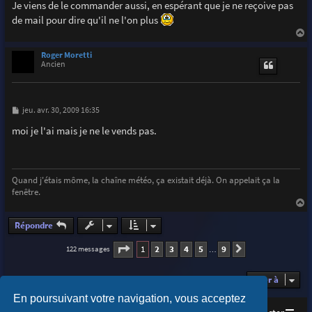
Je viens de le commander aussi, en espérant que je ne reçoive pas
de mail pour dire qu'il ne l'on plus
a
u
Roger Moretti
t
Ancien
M
jeu. avr. 30, 2009 16:35
e
s
moi je l'ai mais je ne le vends pas.
s
a
g
e
Quand j'étais môme, la chaîne météo, ça existait déjà. On appelait ça la
fenêtre.
a
u
Répondre
t
Page
1
sur
9
1
2
3
4
5
9
122 messages
Suivante
…
Aller à
En poursuivant votre navigation, vous acceptez