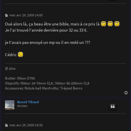
M
mer. avr. 29, 2009 14:00
e
s
Oué alors là, ça beau être une bible, mais à ce prix là
s
Je l'ai trouvé l'année dernière pour 32 ou 33 €.
a
g
e
je t'avais pas envoyé un mp ou il en resté un ???
Cédric
@ plus
Boitier: Nikon D700
Objectifs: Nikkor 24-70mm f2,8 ; Nikkor 80-200mm f2,8
Accessoires: Rotule ball Manfrotto/ Trépied Benro
a
u
Benoit Tibaud
t
Ancien
M
mer. avr. 29, 2009 14:35
e