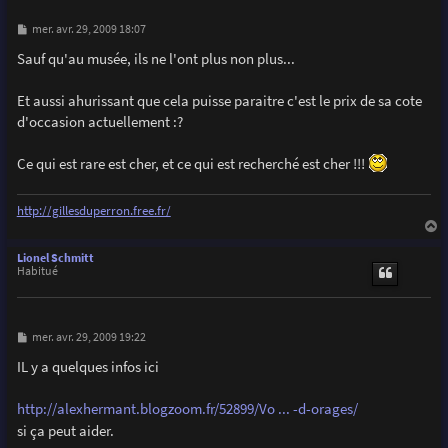
M
mer. avr. 29, 2009 18:07
e
s
Sauf qu'au musée, ils ne l'ont plus non plus...
s
a
g
Et aussi ahurissant que cela puisse paraitre c'est le prix de sa cote
e
d'occasion actuellement :?
Ce qui est rare est cher, et ce qui est recherché est cher !!!
http://gillesduperron.free.fr/
a
u
Lionel Schmitt
t
Habitué
M
mer. avr. 29, 2009 19:22
e
s
IL y a quelques infos ici
s
a
g
http://alexhermant.blogzoom.fr/52899/Vo ... -d-orages/
e
si ça peut aider.