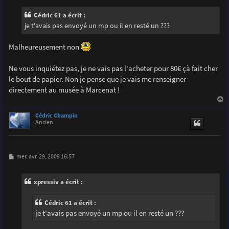
s
s
Cédric 61 a écrit :
a
g
je t'avais pas envoyé un mp ou il en resté un ???
e
Malheureusement non
Ne vous inquiétez pas, je ne vais pas l'acheter pour 80€ çà fait cher
le bout de papier. Non je pense que je vais me renseigner
directement au musée à Marcenat !
a
u
Cédric Champin
t
Ancien
M
mer. avr. 29, 2009 16:57
e
s
s
xpressiv a écrit :
a
g
e
Cédric 61 a écrit :
je t'avais pas envoyé un mp ou il en resté un ???