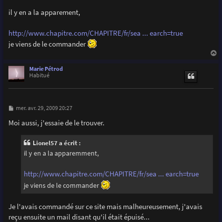
il y en a la apparement,
http://www.chapitre.com/CHAPITRE/fr/sea ... earch=true
je viens de le commander
a
u
Marie Pétrod
t
Habitué
M
mer. avr. 29, 2009 20:27
e
s
Moi aussi, j'essaie de le trouver.
s
a
g
Lionel57 a écrit :
e
il y en a la apparemment,
http://www.chapitre.com/CHAPITRE/fr/sea ... earch=true
je viens de le commander
Je l'avais commandé sur ce site mais malheureusement, j'avais
reçu ensuite un mail disant qu'il était épuisé...