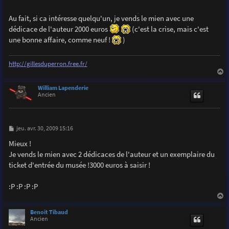
Au fait, si ca intéresse quelqu'un, je vends le mien avec une
dédicace de l'auteur 2000 euros
(c'est la crise, mais c'est
une bonne affaire, comme neuf !
)
http://gillesduperron.free.fr/
a
u
William Lapenderie
t
Ancien
M
jeu. avr. 30, 2009 15:16
e
s
Mieux !
s
Je vends le mien avec 2 dédicaces de l'auteur et un exemplaire du
a
g
ticket d'entrée du musée !3000 euros à saisir !
e
:P :P :P :P
a
u
Benoit Tibaud
t
Ancien