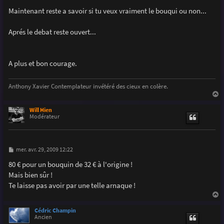
Maintenant reste a savoir si tu veux vraiment le bouqui ou non...
Aprés le debat reste ouvert...
A plus et bon courage.
Anthony Xavier Contemplateur invétéré des cieux en colère.
a
u
Will Hien
t
Modérateur
M
mer. avr. 29, 2009 12:22
e
s
80 € pour un bouquin de 32 € à l'origine !
s
Mais bien sûr !
a
g
Te laisse pas avoir par une telle arnaque !
e
a
u
Cédric Champin
t
Ancien