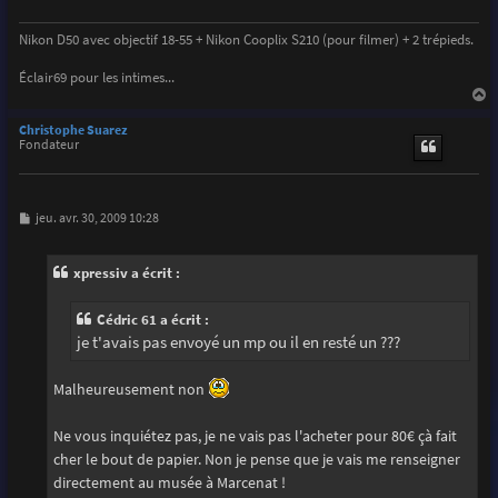
Nikon D50 avec objectif 18-55 + Nikon Cooplix S210 (pour filmer) + 2 trépieds.
Éclair69 pour les intimes...
a
u
Christophe Suarez
t
Fondateur
M
jeu. avr. 30, 2009 10:28
e
s
s
xpressiv a écrit :
a
g
e
Cédric 61 a écrit :
je t'avais pas envoyé un mp ou il en resté un ???
Malheureusement non
Ne vous inquiétez pas, je ne vais pas l'acheter pour 80€ çà fait
cher le bout de papier. Non je pense que je vais me renseigner
directement au musée à Marcenat !