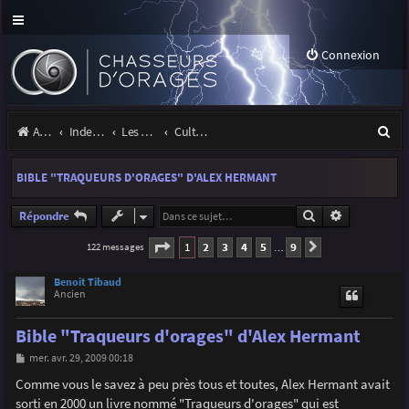
Connexion
R
Accueil
Index du forum
Les orages
Culture & médias
e
BIBLE "TRAQUEURS D'ORAGES" D'ALEX HERMANT
c
h
Rechercher
Recherche a
Répondre
e
Page
1
sur
9
1
2
3
4
5
9
122 messages
Suivante
…
r
Benoit Tibaud
c
Ancien
h
Bible "Traqueurs d'orages" d'Alex Hermant
e
M
mer. avr. 29, 2009 00:18
e
r
s
Comme vous le savez à peu près tous et toutes, Alex Hermant avait
s
sorti en 2000 un livre nommé "Traqueurs d'orages" qui est
a