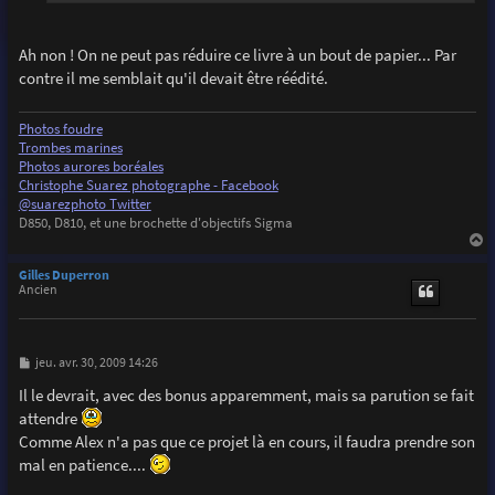
Ah non ! On ne peut pas réduire ce livre à un bout de papier... Par
contre il me semblait qu'il devait être réédité.
Photos foudre
Trombes marines
Photos aurores boréales
Christophe Suarez photographe - Facebook
@suarezphoto Twitter
D850, D810, et une brochette d'objectifs Sigma
a
u
Gilles Duperron
t
Ancien
M
jeu. avr. 30, 2009 14:26
e
s
Il le devrait, avec des bonus apparemment, mais sa parution se fait
s
attendre
a
g
Comme Alex n'a pas que ce projet là en cours, il faudra prendre son
e
mal en patience....