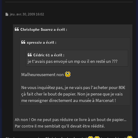
M
jeu. avr. 30, 2009 16:02
e
s
s
Christophe Suarez a écrit :
a
g
e
xpressiv a écrit :
Cédric 61 a écrit :
je t'avais pas envoyé un mp ou il en resté un ???
Malheureusement non
Ne vous inquiétez pas, je ne vais pas l'acheter pour 80€
çà fait cher le bout de papier. Non je pense que je vais
me renseigner directement au musée à Marcenat !
Ah non ! On ne peut pas réduire ce livre à un bout de papier...
Par contre il me semblait qu'il devait être réédité.