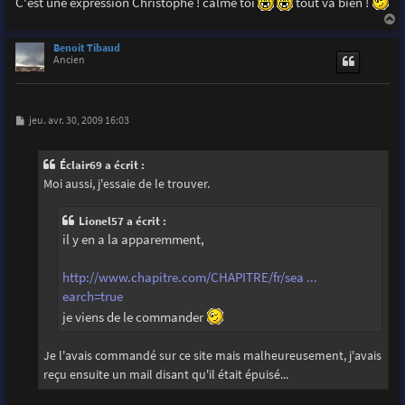
C'est une expression Christophe ! calme toi
tout va bien !
a
u
Benoit Tibaud
t
Ancien
M
jeu. avr. 30, 2009 16:03
e
s
s
Éclair69 a écrit :
a
g
Moi aussi, j'essaie de le trouver.
e
Lionel57 a écrit :
il y en a la apparemment,
http://www.chapitre.com/CHAPITRE/fr/sea ...
earch=true
je viens de le commander
Je l'avais commandé sur ce site mais malheureusement, j'avais
reçu ensuite un mail disant qu'il était épuisé...