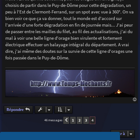
s
choisis de partir dans le Puy-de-Dôme pour cette dégradation, un
a
g
peu à l'Est de Clermont-Ferrand, sur un spot avec vue à 360°. On va
e
bien voir ce que ça va donner, tout le monde est d'accord sur
l'arrivée d'une forte dégradation en fin de journée mais... J'ai peur
de passer entre les mailles du filet, au fil des actualisations, j'ai du
mal à voir une belle ligne d'orage bien virulente et fortement
électrique effectuer un balayage intégral du département. A vrai
dire, j'ai même des doutes sur la survie de cette ligne d'orages une
fois passée dans le Puy-de-Dôme.
a
u
Répondre
t
1
2
3
4
46 messages
Précédente
Aller à