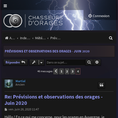
Connexion
R
Accueil
Index du forum
Météo et climatologie des orages
Prévisions et suivis des orages
e
PRÉVISIONS ET OBSERVATIONS DES ORAGES - JUIN 2020
c
h
Rechercher
Recherche a
Répondre
e
1
2
3
4
46 messages
Précédente
r
Martial
Ancien
c
h
Re: Prévisions et observations des orages -
e
Juin 2020
r
M
ven. juin 26, 2020 11:47
e
s
Héllo ! En ce qui me concerne, pour les orages en Auvergne, je