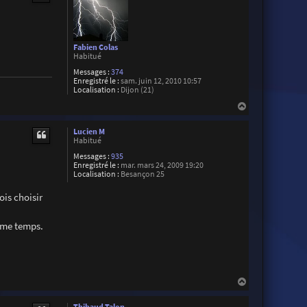
Fabien Colas
Habitué
Messages :
374
Enregistré le :
sam. juin 12, 2010 10:57
Localisation :
Dijon (21)
H
a
u
Lucien M
t
Habitué
Messages :
935
Enregistré le :
mar. mars 24, 2009 19:20
Localisation :
Besançon 25
ois choisir
même temps.
H
a
u
Thibaud Talon