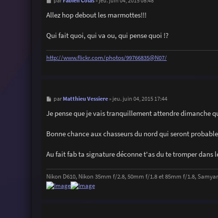
M
Fabien Colas
par
»
jeu. juin 04, 2015 08:48
e
s
Allez hop debout les marmottes!!!
s
a
g
Qui fait quoi, qui va ou, qui pense quoi !?
e
http://www.flickr.com/photos/99766835@N07/
M
Matthieu Vessiere
par
»
jeu. juin 04, 2015 17:44
e
s
Je pense que je vais tranquillement attendre dimanche qu
s
a
g
Bonne chance aux chasseurs du nord qui seront probable
e
Au fait fab ta signature déconne t'as du te tromper dans l
Nikon D610, Nikon 35mm f/2.8, 50mm f/1.8 et 85mm f/1.8, Samya