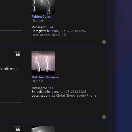
Fabien Colas
Habitué
Messages :
374
Enregistré le :
sam. juin 12, 2010 10:57
Localisation :
Dijon (21)
H
a
u
t
confirme).
Matthieu Vessiere
Habitué
Messages :
574
Enregistré le :
sam. juin 15, 2013 12:28
Localisation :
La Ciotat (Bouches-du-Rhône)
H
a
u
t