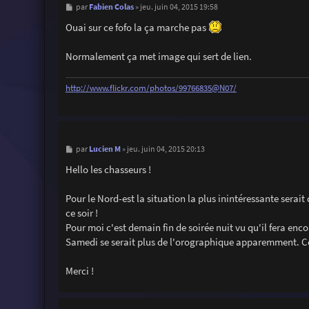
M
Fabien Colas
par
»
jeu. juin 04, 2015 19:58
e
s
Ouai sur ce fofo la ça marche pas
s
a
g
Normalement ça met image qui sert de lien.
e
http://www.flickr.com/photos/99766835@N07/
M
Lucien M
par
»
jeu. juin 04, 2015 20:13
e
s
Hello les chasseurs !
s
a
g
Pour le Nord-est la situation la plus inintéressante serai
e
ce soir !
Pour moi c'est demain fin de soirée nuit vu qu'il fera enc
Samedi se serait plus de l'orographique apparemment. Com
Merci !