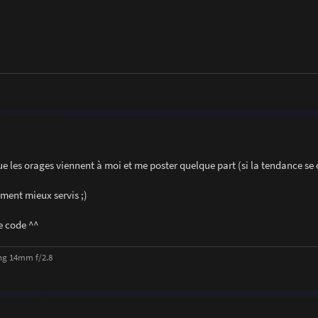
e les orages viennent à moi et me poster quelque part (si la tendance se 
ment mieux servis ;)
e code ^^
ng 14mm f/2.8