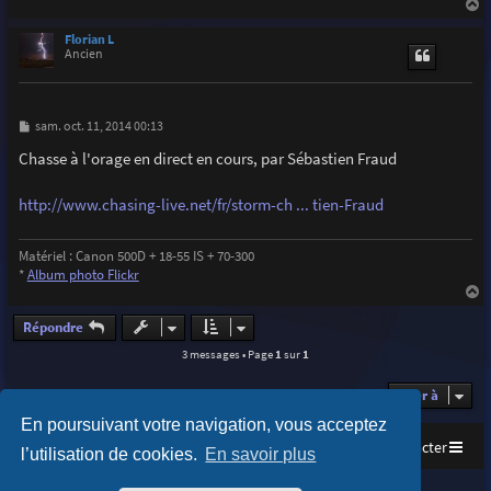
a
u
Florian L
t
Ancien
M
sam. oct. 11, 2014 00:13
e
s
Chasse à l'orage en direct en cours, par Sébastien Fraud
s
a
g
http://www.chasing-live.net/fr/storm-ch ... tien-Fraud
e
Matériel : Canon 500D + 18-55 IS + 70-300
*
Album photo Flickr
a
u
Répondre
t
3 messages • Page
1
sur
1
Aller à
En poursuivant votre navigation, vous acceptez
Accueil
Index du forum
Nous contacter
l’utilisation de cookies.
En savoir plus
Purplexion style by
Ian Bradley