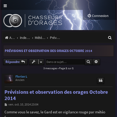
Connexion
R
Accueil
Index du forum
Météo et climatologie des orages
Prévisions et suivis des orages
e
PRÉVISIONS ET OBSERVATION DES ORAGES OCTOBRE 2014
c
h
Rechercher
Recherche a
Répondre
3 messages • Page
1
sur
1
e
r
Florian L
Ancien
c
Prévisions et observation des orages Octobre
h
2014
e
M
ven. oct. 10, 2014 23:04
r
e
s
Comme vous le savez, le Gard est en vigilance rouge par météo
s