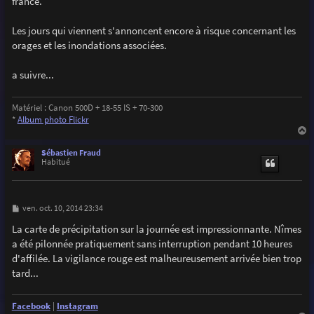
france.
a
g
e
Les jours qui viennent s'annoncent encore à risque concernant les
orages et les inondations associées.
a suivre...
Matériel : Canon 500D + 18-55 IS + 70-300
*
Album photo Flickr
a
u
Sébastien Fraud
t
Habitué
M
ven. oct. 10, 2014 23:34
e
s
La carte de précipitation sur la journée est impressionnante. Nîmes
s
a été pilonnée pratiquement sans interruption pendant 10 heures
a
g
d'affilée. La vigilance rouge est malheureusement arrivée bien trop
e
tard...
Facebook
|
Instagram