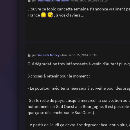
M
Jean-matthieu Garot
par
»
dim. sept. 14, 2014 22:18
e
s
J'ouvre ce topic car cette semaine s'annonce vraiment pa
s
France
, à vos claviers ....
a
g
e
M
Yannick Morey
par
»
lun. sept. 15, 2014 00:39
e
s
Oui dégradation très intéressante à venir, d'autant plus q
s
a
g
3 choses à retenir pour le moment :
e
- Le pourtour méditerranéen sera à surveillé pour des ora
-Sur le reste du pays, Jusqu'à mercredi la convection aura
notamment sur Sud Ouest à la Bourgogne. Il est possible
que ça se déclenche sur le Sud Ouest).
- A partir de Jeudi ça devrait se dégrader beaucoup plus,