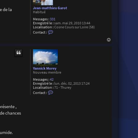
Jean-matthieu Garot
e de la
Habitué
Messages :
331
Enregistré le :
sam. mai 29, 2010 13:44
Localisation :
Cosne Cours sur Loire (58)
C
Contact :
o
n
H
t
a
a
u
c
t
t
e
r
J
Yannick Morey
e
Nouveau membre
a
n
Messages :
42
-
Enregistré le :
lun. déc. 02, 2013 17:24
m
Localisation :
71 - Thurey
a
C
Contact :
t
o
t
n
h
t
résente ,
i
a
e
c
 de chances
u
t
G
e
a
r
r
Y
o
a
humide.
t
n