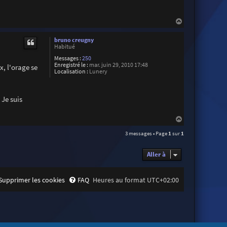
n
i
c
H
k
M
a
o
u
bruno creugny
r
t
Habitué
e
y
Messages :
250
Enregistré le :
mar. juin 29, 2010 17:48
x, l'orage se
Localisation :
Lunery
 Je suis
H
a
3 messages • Page
1
sur
1
u
t
Aller à
Supprimer les cookies
FAQ
Heures au format
UTC+02:00