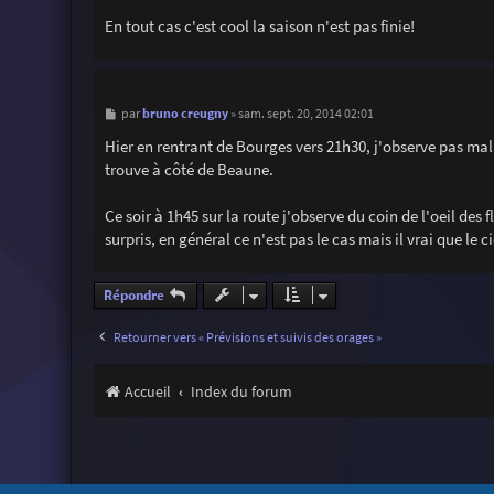
En tout cas c'est cool la saison n'est pas finie!
M
bruno creugny
par
»
sam. sept. 20, 2014 02:01
e
s
Hier en rentrant de Bourges vers 21h30, j'observe pas mal 
s
trouve à côté de Beaune.
a
g
e
Ce soir à 1h45 sur la route j'observe du coin de l'oeil des
surpris, en général ce n'est pas le cas mais il vrai que le 
Répondre
Retourner vers « Prévisions et suivis des orages »
Accueil
Index du forum