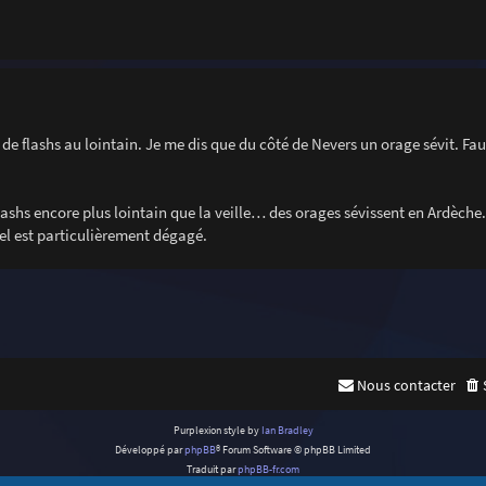
de flashs au lointain. Je me dis que du côté de Nevers un orage sévit. Fau
 flashs encore plus lointain que la veille… des orages sévissent en Ardèche.
ciel est particulièrement dégagé.
Nous contacter
Purplexion style by
Ian Bradley
Développé par
phpBB
® Forum Software © phpBB Limited
Traduit par
phpBB-fr.com