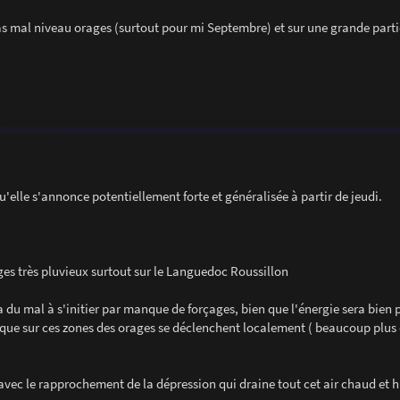
s mal niveau orages (surtout pour mi Septembre) et sur une grande parti
u'elle s'annonce potentiellement forte et généralisée à partir de jeudi.
ges très pluvieux surtout sur le Languedoc Roussillon
 du mal à s'initier par manque de forçages, bien que l'énergie sera bien p
 que sur ces zones des orages se déclenchent localement ( beaucoup plus
 avec le rapprochement de la dépression qui draine tout cet air chaud et 