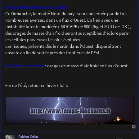
Analyse détaillée recommandée.
Ce Dimanche, la moitié Nord du pays sera concernée par de très
nombreuses averses, dans un flux d'Ouest. En lien avec une
instabilité latente modérée ( MUCAPE de 800J/kg et MULI de -2K ),
des orages de masse d'air froid seront susceptibles d'éclore parmi
les cellules pluvieuses les plus évoluées.
Les risques, présents dès le matin dans l'Ouest, disparaîtront
ensuite en fin de soirée près des frontières de l'Est.
On notera en résumé
: orages de masse d'air froid en flux d'ouest.
Fin de l'été, retour en hiver ( lol ).
a
u
Fabien Colas