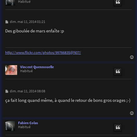
t
Habitué
M
dim. mai 11, 2014 01:21
e
s
Des giboulée de mars enfaîte :p
s
a
g
e
http://www.flickr.com/photos/99766835@N07/
a
u
Vincent Quennouelle
t
Habitué
M
dim. mai 11, 2014 08:08
e
s
ça fait long quand même, à quand le retour de bons gros orages ;-)
s
a
g
e
a
u
Fabien Colas
t
Habitué