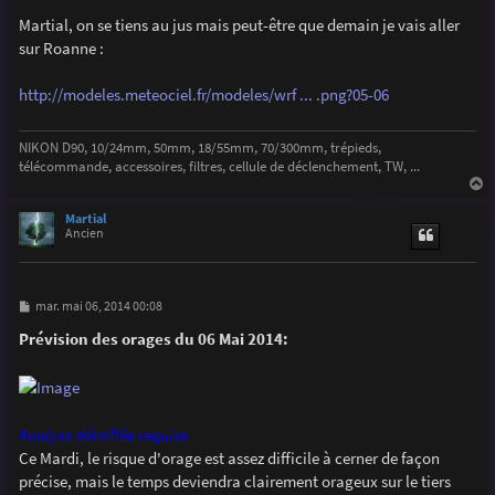
a
g
Martial, on se tiens au jus mais peut-être que demain je vais aller
e
sur Roanne :
http://modeles.meteociel.fr/modeles/wrf ... .png?05-06
NIKON D90, 10/24mm, 50mm, 18/55mm, 70/300mm, trépieds,
télécommande, accessoires, filtres, cellule de déclenchement, TW, ...
a
u
Martial
t
Ancien
M
mar. mai 06, 2014 00:08
e
s
Prévision des orages du 06 Mai 2014:
s
a
g
e
Analyse détaillée requise.
Ce Mardi, le risque d'orage est assez difficile à cerner de façon
précise, mais le temps deviendra clairement orageux sur le tiers