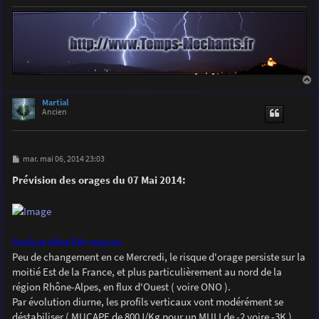
a
u
Martial
t
Ancien
M
mar. mai 06, 2014 23:03
e
s
Prévision des orages du 07 Mai 2014:
s
a
g
e
Analyse détaillée requise.
Peu de changement en ce Mercredi, le risque d'orage persiste sur la
moitié Est de la France, et plus particulièrement au nord de la
région Rhône-Alpes, en flux d'Ouest ( voire ONO ).
Par évolution diurne, les profils verticaux vont modérément se
déstabiliser ( MUCAPE de 800J/Kg pour un MULI de -2 voire -3K )