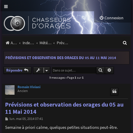
Connexion
R
Accueil
Index du forum
Météo et climatologie des orages
Prévisions et suivis des orages
e
PRÉVISIONS ET OBSERVATION DES ORAGES DU 05 AU 11 MAI 2014
c
h
Rechercher
Recherche a
Répondre
9 messages • Page
1
sur
1
e
r
Romain Viviani
Ancien
c
Prévisions et observation des orages du 05 au
h
11 Mai 2014
e
M
lun. mai 05, 2014 07:41
r
e
s
Semaine à priori calme, quelques petites situations peut-être.
s