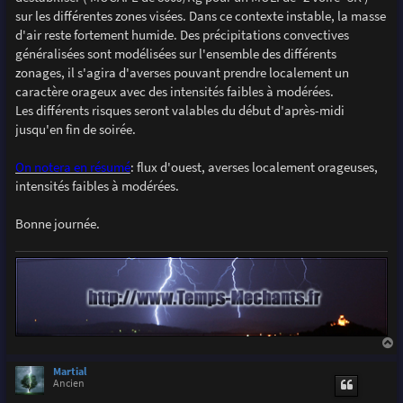
sur les différentes zones visées. Dans ce contexte instable, la masse
d'air reste fortement humide. Des précipitations convectives
généralisées sont modélisées sur l'ensemble des différents
zonages, il s'agira d'averses pouvant prendre localement un
caractère orageux avec des intensités faibles à modérées.
Les différents risques seront valables du début d'après-midi
jusqu'en fin de soirée.
On notera en résumé
: flux d'ouest, averses localement orageuses,
intensités faibles à modérées.
Bonne journée.
a
u
Martial
t
Ancien