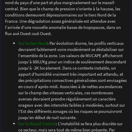
nord du pays d'une part et plus marginalement sur le massif-
central. Bien que le champ de pression s'oriente à la hausse, les
conditions demeurent dépressionnaires sur le tiers Nord de la
France. Une dégradation assez généralisée est attendue avec
l'arrivée d'une nouvelle anomalie basse de tropopause, dans un
flux axé Ouest-sud-Ouest.
Sur le tiers Nord
: Par évolution diurne, les profils verticaux
devraient faiblement voire modérément se déstabiliser sur
l'ensemble de la zone. Les valeurs de MUCAPE afficheront
jusqu'à 600J/Kg pour un indice de soulèvement descendant
jusqu'à -2K localement. Dans ce contexte instable, un
apport d'humidité vraiment très important est attendu, et
des précipitations convectives généralisées sont envisagées
en cours d'après-midi. Associées à de nettes ascendances
sur le champ des vitesses verticales, ces nombreuses
averses devraient prendre régulièrement un caractère
orageux avec des intensités faibles à modérées, surtout sur
l'Est des différents zonages où les risques se poursuivront
jusqu'en début de nuit suivante.
Sur le Massif-Central
: L'instabilité se fera plus discrète sur
ce secteur, mais sera tout de même bien présente. Par