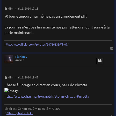
M
dim. mai 11, 2014 17:18
e
s
70 borne aujourd'hui même pas un grondement pfff.
s
a
g
La journée n'est pas fini mais temps pis j'attendrai qu'il sonne à la
e
porte maintenant.
http://www.flickr.com/photos/99766835@N07/
a
u
Florian L
t
Ancien
M
dim. mai 11, 2014 19:47
e
s
Chasse à l'orage en direct en cours, par Eric Pirrotta
s
a
g
http://www.chasing-live.net/fr/storm-ch ... c-Pirrotta
e
Matériel : Canon 500D + 18-55 IS + 70-300
*
Album photo Flickr