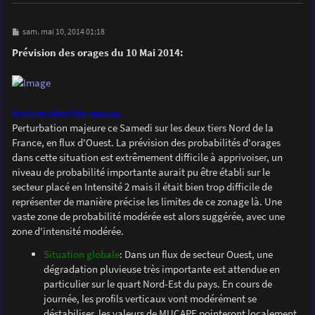
M
sam. mai 10, 2014 01:18
e
s
Prévision des orages du 10 Mai 2014:
s
a
g
e
Analyse détaillée requise.
Perturbation majeure ce Samedi sur les deux tiers Nord de la
France, en flux d'Ouest. La prévision des probabilités d'orages
dans cette situation est extrêmement difficile à apprivoiser, un
niveau de probabilité importante aurait pu être établi sur le
secteur placé en Intensité 2 mais il était bien trop difficile de
représenter de manière précise les limites de ce zonage là. Une
vaste zone de probabilité modérée est alors suggérée, avec une
zone d'intensité modérée.
Situation globale
: Dans un flux de secteur Ouest, une
dégradation pluvieuse très importante est attendue en
particulier sur le quart Nord-Est du pays. En cours de
journée, les profils verticaux vont modérément se
déstabiliser, les valeurs de MUCAPE pointeront localement