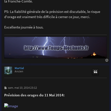
la Franche-Comté.
PS: La fiabilité générale de la prévision est discutable, le risque
d'orage est vraiment très difficile à cerner ce jour, merci.
Excellente journée à tous.
a
u
Martial
t
Ancien
M
sam. mai 10, 2014 23:12
e
s
Prévision des orages du 11 Mai 2014:
s
a
g
e