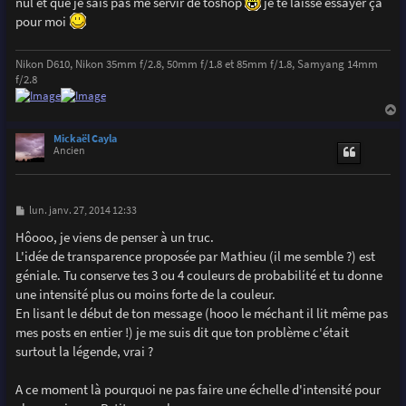
nul et que je sais pas me servir de toshop
je te laisse essayer ça
pour moi
Nikon D610, Nikon 35mm f/2.8, 50mm f/1.8 et 85mm f/1.8, Samyang 14mm
f/2.8
a
u
Mickaël Cayla
t
Ancien
M
lun. janv. 27, 2014 12:33
e
s
Hôooo, je viens de penser à un truc.
s
L'idée de transparence proposée par Mathieu (il me semble ?) est
a
g
géniale. Tu conserve tes 3 ou 4 couleurs de probabilité et tu donne
e
une intensité plus ou moins forte de la couleur.
En lisant le début de ton message (hooo le méchant il lit même pas
mes posts en entier !) je me suis dit que ton problème c'était
surtout la légende, vrai ?
A ce moment là pourquoi ne pas faire une échelle d'intensité pour