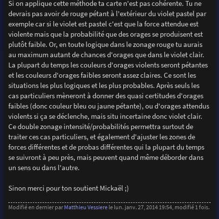
Si on applique cette méthode ta carte n'est pas cohérente. Tu ne
devrais pas avoir de rouge pétant à l'extérieur du violet pastel par
exemple car si le violet est pastel c'est que la force attendue est
violente mais que la probabilité que des orages se produisent est
plutôt faible. Or, en toute logique dans le zonage rouge tu aurais
au maximum autant de chances d'orages que dans le violet clair.
La plupart du temps les couleurs d'orages violents seront pétantes
et les couleurs d'orages faibles seront assez claires. Ce sont les
situations les plus logiques et les plus probables. Après seuls les
cas particuliers mèneront à donner des quasi certitudes d'orages
faibles (donc couleur bleu ou jaune pétante), ou d'orages attendus
violents si ça se déclenche, mais situ incertaine donc violet clair.
Ce double zonage intensité/probabilités permettra surtout de
traiter ces cas particuliers, et également d'ajuster les zones de
forces différentes et de probas différentes qui la plupart du temps
se suivront à peu près, mais peuvent quand même déborder dans
un sens ou dans l'autre.
Sinon merci pour ton soutient Mickaël ;)
Modifié en dernier par
Matthieu Vessiere
le lun. janv. 27, 2014 19:54, modifié 1 fois.