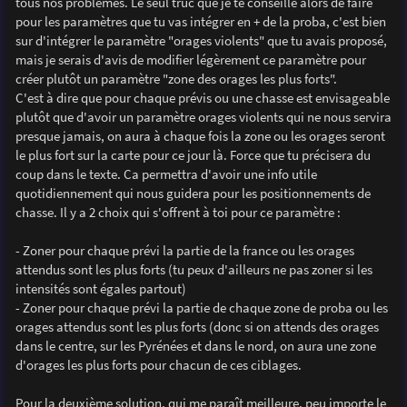
tous nos problèmes. Le seul truc que je te conseille alors de faire
a
g
pour les paramètres que tu vas intégrer en + de la proba, c'est bien
e
sur d'intégrer le paramètre "orages violents" que tu avais proposé,
mais je serais d'avis de modifier légèrement ce paramètre pour
créer plutôt un paramètre "zone des orages les plus forts".
C'est à dire que pour chaque prévis ou une chasse est envisageable
plutôt que d'avoir un paramètre orages violents qui ne nous servira
presque jamais, on aura à chaque fois la zone ou les orages seront
le plus fort sur la carte pour ce jour là. Force que tu précisera du
coup dans le texte. Ca permettra d'avoir une info utile
quotidiennement qui nous guidera pour les positionnements de
chasse. Il y a 2 choix qui s'offrent à toi pour ce paramètre :
- Zoner pour chaque prévi la partie de la france ou les orages
attendus sont les plus forts (tu peux d'ailleurs ne pas zoner si les
intensités sont égales partout)
- Zoner pour chaque prévi la partie de chaque zone de proba ou les
orages attendus sont les plus forts (donc si on attends des orages
dans le centre, sur les Pyrénées et dans le nord, on aura une zone
d'orages les plus forts pour chacun de ces ciblages.
Pour la deuxième solution, qui me paraît meilleure, peu importe le