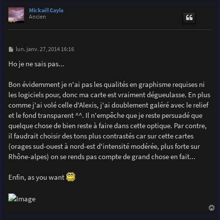
a
u
Mickaël Cayla
t
Ancien
M
lun. janv. 27, 2014 16:16
e
s
Ho je ne sais pas...
s
a
g
Bon évidemment je n'ai pas les qualités en graphisme requises ni
e
les logiciels pour, donc ma carte est vraiment dégueulasse. En plus
comme j'ai volé celle d'Alexis, j'ai doublement galéré avec le relief
et le fond transparent ^^. Il n'empêche que je reste persuadé que
quelque chose de bien reste à faire dans cette optique. Par contre,
il faudrait choisir des tons plus contrastés car sur cette cartes
(orages sud-ouest à nord-est d'intensité modérée, plus forte sur
Rhône-alpes) on se rends pas compte de grand chose en fait...
Enfin, as you want
a