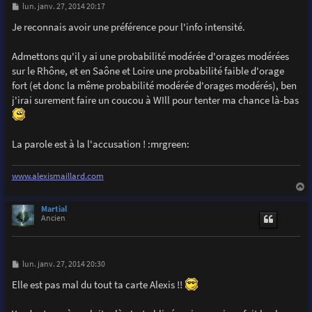
M
lun. janv. 27, 2014 20:17
e
s
Je reconnais avoir une préférence pour l'info intensité.
s
a
g
Admettons qu'il y ai une probabilité modérée d'orages modérées
e
sur le Rhône, et en Saône et Loire une probabilité faible d'orage
fort (et donc la même probabilité modérée d'orages modérés), ben
j'irai surement faire un coucou à WIll pour tenter ma chance là-bas
La parole est à la l'accusation ! :mrgreen:
www.alexismaillard.com
a
u
Martial
t
Ancien
M
lun. janv. 27, 2014 20:30
e
s
Elle est pas mal du tout ta carte Alexis !!
s
a
g