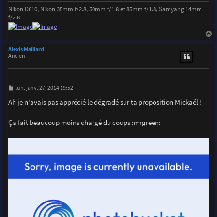
Nikon D610, Nikon 35mm f/2.8, 50mm f/1.8 et 85mm f/1.8, Samyang 14mm
f/2.8
a
u
Alexis Maillard
t
Ancien
M
lun. janv. 27, 2014 19:52
e
s
Ah je n'avais pas apprécié le dégradé sur ta proposition Mickaël !
s
a
g
Ça fait beaucoup moins chargé du coups :mrgreen:
e