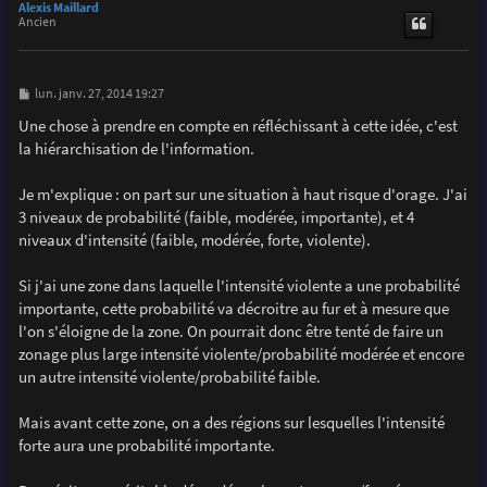
u
Alexis Maillard
t
Ancien
M
lun. janv. 27, 2014 19:27
e
s
Une chose à prendre en compte en réfléchissant à cette idée, c'est
s
la hiérarchisation de l'information.
a
g
e
Je m'explique : on part sur une situation à haut risque d'orage. J'ai
3 niveaux de probabilité (faible, modérée, importante), et 4
niveaux d'intensité (faible, modérée, forte, violente).
Si j'ai une zone dans laquelle l'intensité violente a une probabilité
importante, cette probabilité va décroitre au fur et à mesure que
l'on s'éloigne de la zone. On pourrait donc être tenté de faire un
zonage plus large intensité violente/probabilité modérée et encore
un autre intensité violente/probabilité faible.
Mais avant cette zone, on a des régions sur lesquelles l'intensité
forte aura une probabilité importante.