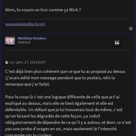
Alors, tu voyais un truc comme ça Mick ?
www.alexismaillard.com
a
u
Matthieu Vessiere
t
Habitué
M
lun. janv. 27, 2014 20:07
e
s
C'est déjà bien plus cohérent que ce que tu as proposé au dessus
s
(j'avais édité mon message pendant que tu postais, relis la
a
g
remarque que j'ai faite).
e
Pour le coup là c'est une logique différente de celle que je t'ai
expliqué au dessus, mais elle se tient également et elle est
défendable. Un défaut que je lui trouverais tout de même, c'est
qu'en faisant les dégradés de cette façon, ça induit
obligatoirement de dépendre de ce qu'il y a autour, et donc ce n'est
pas une proba d'orages en soi, mais seulement le l'intensité
concernée par la couleur.