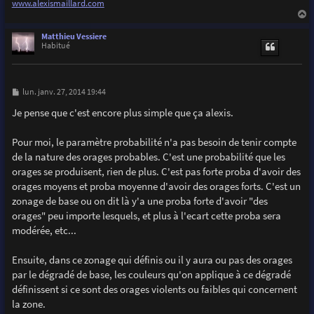
www.alexismaillard.com
a
u
Matthieu Vessiere
t
Habitué
M
lun. janv. 27, 2014 19:44
e
s
Je pense que c'est encore plus simple que ça alexis.
s
a
g
Pour moi, le paramètre probabilité n'a pas besoin de tenir compte
e
de la nature des orages probables. C'est une probabilité que les
orages se produisent, rien de plus. C'est pas forte proba d'avoir des
orages moyens et proba moyenne d'avoir des orages forts. C'est un
zonage de base ou on dit là y'a une proba forte d'avoir "des
orages" peu importe lesquels, et plus à l'ecart cette proba sera
modérée, etc...
Ensuite, dans ce zonage qui définis ou il y aura ou pas des orages
par le dégradé de base, les couleurs qu'on applique à ce dégradé
définissent si ce sont des orages violents ou faibles qui concernent
la zone.