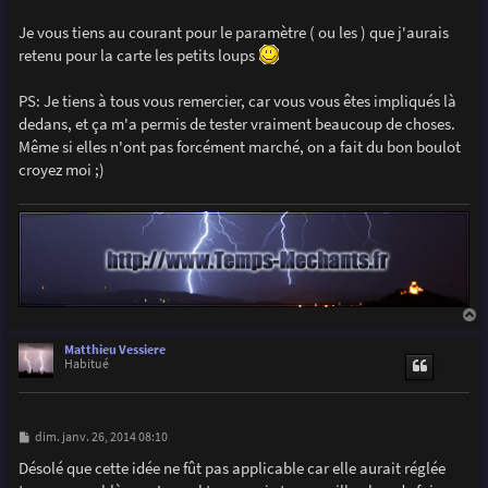
Je vous tiens au courant pour le paramètre ( ou les ) que j'aurais
retenu pour la carte les petits loups
PS: Je tiens à tous vous remercier, car vous vous êtes impliqués là
dedans, et ça m'a permis de tester vraiment beaucoup de choses.
Même si elles n'ont pas forcément marché, on a fait du bon boulot
croyez moi ;)
a
u
Matthieu Vessiere
t
Habitué
M
dim. janv. 26, 2014 08:10
e
s
Désolé que cette idée ne fût pas applicable car elle aurait réglée
s