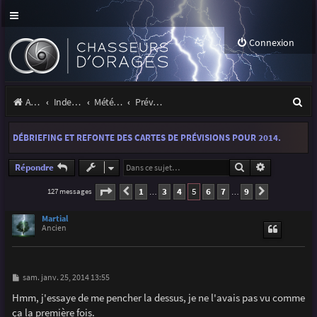
Connexion
R
Accueil
Index du forum
Météo et climatologie des orages
Prévisions et suivis des orages
e
DÉBRIEFING ET REFONTE DES CARTES DE PRÉVISIONS POUR 2014.
c
h
Rechercher
Recherche a
Répondre
e
Page
5
sur
9
1
3
4
5
6
7
9
127 messages
Précédente
Suivante
…
…
r
Martial
c
Ancien
h
e
M
sam. janv. 25, 2014 13:55
e
r
s
Hmm, j'essaye de me pencher la dessus, je ne l'avais pas vu comme
s
ça la première fois.
a