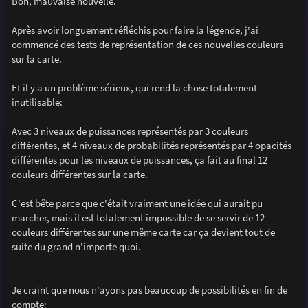
Bon, mauvaise nouvelle.
s
a
g
Après avoir longuement réfléchis pour faire la légende, j'ai
e
commencé des tests de représentation de ces nouvelles couleurs
sur la carte.
Et il y a un problème sérieux, qui rend la chose totalement
inutilisable:
Avec 3 niveaux de puissances représentés par 3 couleurs
différentes, et 4 niveaux de probabilités représentés par 4 opacités
différentes pour les niveaux de puissances, ça fait au final 12
couleurs différentes sur la carte.
C'est bête parce que c'était vraiment une idée qui aurait pu
marcher, mais il est totalement impossible de se servir de 12
couleurs différentes sur une même carte car ça devient tout de
suite du grand n'importe quoi.
Je craint que nous n'ayons pas beaucoup de possibilités en fin de
compte: