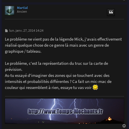
a
u
Martial
t
Ancien
M
lun. janv. 27, 2014 14:24
e
s
Le problème ne vient pas de la légende Mick, j'avais effectivement
s
réalisé quelque chose de ce genre là mais avec un genre de
a
g
graphique / tableau.
e
Le problème, c'est la représentation du truc sur la carte de
prévision.
As-tu essayé d'imaginer des zones qui se touchent avec des
intensités et probabilités différentes ? Ca fait un mic-mac de
couleur qui ressemblent à rien, essaye tu vas voir