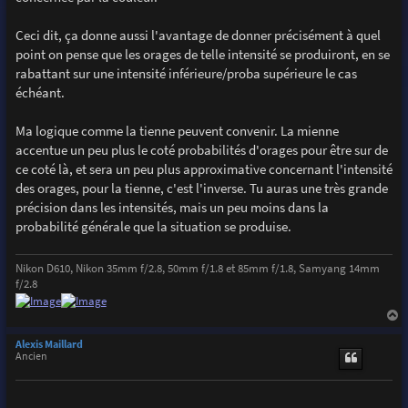
Ceci dit, ça donne aussi l'avantage de donner précisément à quel
point on pense que les orages de telle intensité se produiront, en se
rabattant sur une intensité inférieure/proba supérieure le cas
échéant.
Ma logique comme la tienne peuvent convenir. La mienne
accentue un peu plus le coté probabilités d'orages pour être sur de
ce coté là, et sera un peu plus approximative concernant l'intensité
des orages, pour la tienne, c'est l'inverse. Tu auras une très grande
précision dans les intensités, mais un peu moins dans la
probabilité générale que la situation se produise.
Nikon D610, Nikon 35mm f/2.8, 50mm f/1.8 et 85mm f/1.8, Samyang 14mm
f/2.8
a
u
Alexis Maillard
t
Ancien