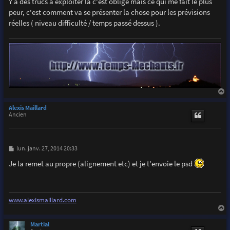
Y a des trucs à exploiter là c'est obligé mais ce qui me fait le plus
e
peur, c'est comment va se présenter la chose pour les prévisions
réelles ( niveau difficulté / temps passé dessus ).
a
u
Alexis Maillard
t
Ancien
M
lun. janv. 27, 2014 20:33
e
s
Je la remet au propre (alignement etc) et je t'envoie le psd
s
a
g
e
www.alexismaillard.com
a
u
Martial