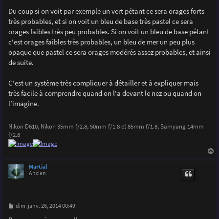
Du coup si on voit par exemple un vert pétant ce sera orages forts
très probables, et si on voit un bleu de base très pastel ce sera
orages faibles très peu probables. Si on voit un bleu de base pétant
c'est orages faibles très probables, un bleu de mer un peu plus
opaque que pastel ce sera orages modérés assez probables, et ainsi
de suite.
C'est un système très compliquer à détailler et à expliquer mais
très facile à comprendre quand on l'a devant le nez ou quand on
l’imagine.
Nikon D610, Nikon 35mm f/2.8, 50mm f/1.8 et 85mm f/1.8, Samyang 14mm
f/2.8
a
u
Martial
t
Ancien
M
dim. janv. 26, 2014 00:49
e
s