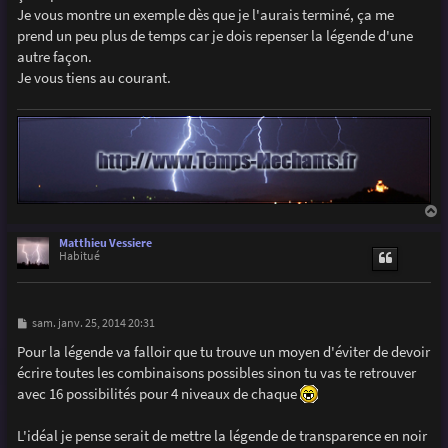
g
Je vous montre un exemple dès que je l'aurais terminé, ça me
e
prend un peu plus de temps car je dois repenser la légende d'une
autre façon.
Je vous tiens au courant.
a
u
Matthieu Vessiere
t
Habitué
M
sam. janv. 25, 2014 20:31
e
s
Pour la légende va falloir que tu trouve un moyen d'éviter de devoir
s
écrire toutes les combinaisons possibles sinon tu vas te retrouver
a
g
avec 16 possibilités pour 4 niveaux de chaque
e
L'idéal je pense serait de mettre la légende de transparence en noir