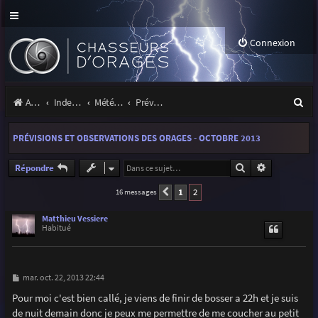
Connexion
R
Accueil
Index du forum
Météo et climatologie des orages
Prévisions et suivis des orages
e
PRÉVISIONS ET OBSERVATIONS DES ORAGES - OCTOBRE 2013
c
h
Rechercher
Recherche a
Répondre
e
1
2
16 messages
Précédente
r
Matthieu Vessiere
Habitué
c
h
e
M
mar. oct. 22, 2013 22:44
e
r
s
Pour moi c'est bien callé, je viens de finir de bosser a 22h et je suis
s
de nuit demain donc je peux me permettre de me coucher au petit
a