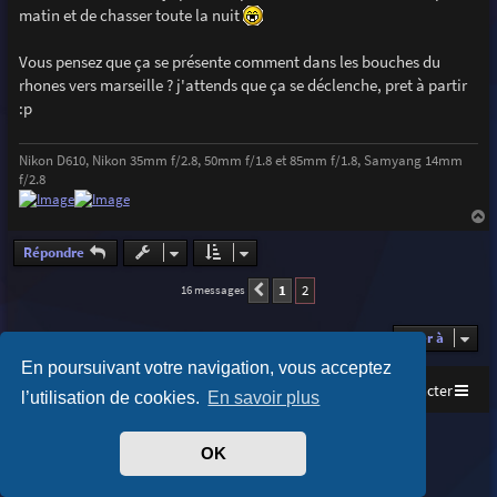
g
matin et de chasser toute la nuit
e
Vous pensez que ça se présente comment dans les bouches du
rhones vers marseille ? j'attends que ça se déclenche, pret à partir
:p
Nikon D610, Nikon 35mm f/2.8, 50mm f/1.8 et 85mm f/1.8, Samyang 14mm
f/2.8
a
u
Répondre
t
1
2
16 messages
Précédente
Aller à
En poursuivant votre navigation, vous acceptez
Accueil
Index du forum
Nous contacter
l’utilisation de cookies.
En savoir plus
Purplexion style by
Ian Bradley
OK
Développé par
phpBB
® Forum Software © phpBB Limited
Traduit par
phpBB-fr.com
Confidentialité
|
Conditions