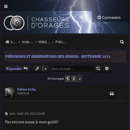
Connexion
R
Accueil
Index du forum
Météo et climatologie des orages
Prévisions et suivis des orages
e
PRÉVISIONS ET OBSERVATIONS DES ORAGES - SEPTEMBRE 2013
c
h
Rechercher
Recherche a
Répondre
e
1
2
18 messages
Précédente
r
Fabien Colas
Habitué
c
h
e
M
sam. sept. 28, 2013 22:46
e
r
s
Pas encore assez à mon goût!!
s
a