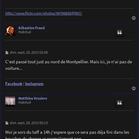
g
e
http://www.flickr.com/photos/99766835@N07/
a
u
Sébastien Fraud
t
Habitué
M
dim. sept. 29, 2013 02:06
e
s
C'est passé tout just au nord de Montpellier. Mais ici, je n'ai pas de
s
voiture...
a
g
e
Facebook
|
Instagram
a
u
Matthieu Vessiere
t
Habitué
M
dim. sept. 29, 2013 05:13
e
s
Moi je sors du taff a 14h j'espere que ce sera pas déja fini dans les
s
bouches du rhones :p normalement non
a