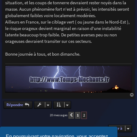
situation, et les coups de tonnerre devraient rester noyés dans la
masse. Aucun phénomène fort n'est à prévoir, les intensités seront
globalement faibles voire localement modérées.
Ailleurs en France, sur le ciblage vert ( ou jaune dans le Nord-Est ),
le risque orageux devient marginal en raison d'une instabilité
latente beaucoup trop faible. De petites averses peu ou non
orageuses devraient transiter sur ces secteurs.
Bonne journée à tous, et bon dimanche.
a
u
Répondre
t
1
2
20 messages
Précédente
Aller à
En poursuivant votre navigation, vous acceptez