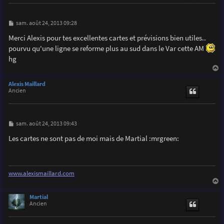
M
sam. août 24, 2013 09:28
e
s
Merci Alexis pour tes excellentes cartes et prévisions bien utiles..
s
pourvu qu'une ligne se reforme plus au sud dans le Var cette AM
a
g
hg
e
a
u
Alexis Maillard
t
Ancien
M
sam. août 24, 2013 09:43
e
s
Les cartes ne sont pas de moi mais de Martial :mrgreen:
s
a
g
e
www.alexismaillard.com
a
u
Martial
t
Ancien