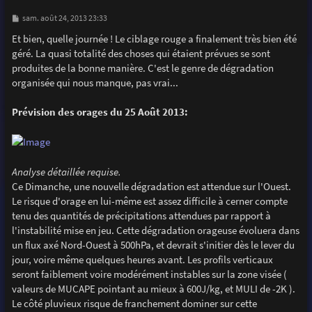
M
sam. août 24, 2013 23:33
e
s
Et bien, quelle journée ! Le ciblage rouge a finalement très bien été
s
géré. La quasi totalité des choses qui étaient prévues se sont
a
g
produites de la bonne manière. C'est le genre de dégradation
e
organisée qui nous manque, pas vrai...
Prévision des orages du 25 Août 2013:
Analyse détaillée requise.
Ce Dimanche, une nouvelle dégradation est attendue sur l'Ouest.
Le risque d'orage en lui-même est assez difficile à cerner compte
tenu des quantités de précipitations attendues par rapport à
l'instabilité mise en jeu. Cette dégradation orageuse évoluera dans
un flux axé Nord-Ouest à 500hPa, et devrait s'initier dès le lever du
jour, voire même quelques heures avant. Les profils verticaux
seront faiblement voire modérément instables sur la zone visée (
valeurs de MUCAPE pointant au mieux à 600J/kg, et MULI de -2K ).
Le côté pluvieux risque de franchement dominer sur cette