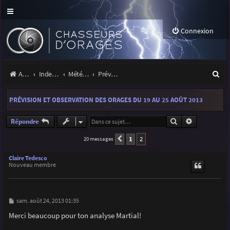
Connexion
R
Accueil
Index du forum
Météo et climatologie des orages
Prévisions et suivis des orages
e
PRÉVISION ET OBSERVATION DES ORAGES DU 19 AU 25 AOÛT 2013
c
h
Rechercher
Recherche a
Répondre
e
1
2
20 messages
Précédente
r
Claire Tedesco
Nouveau membre
c
h
e
M
sam. août 24, 2013 01:35
e
r
s
Merci beaucoup pour ton analyse Martial!
s
a