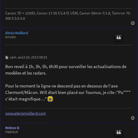
g
e
Canon 7D + 1100D, Canon 17-55 f/2.8 IS USM, Canon 50mm f/1.8, Tamron 70-
300 f/3.5-5.6
a
u
Alexis Maillard
t
Ancien
M
sam. août 24, 2013 08:01
e
s
Bon reveil à 1h, 3h, 5h, 6h30 pour surveiller les actualisations de
s
modèles et les radars.
a
g
e
Pour le moment la ligne ne descend pas en dessous de l'axe
Clermont/Mâcon. Will était bien placé sur Tournus, je cite :"Pu****
c'était magnifique ..."
www.alexismaillard.com
a
u
Helene G
t
Habitué