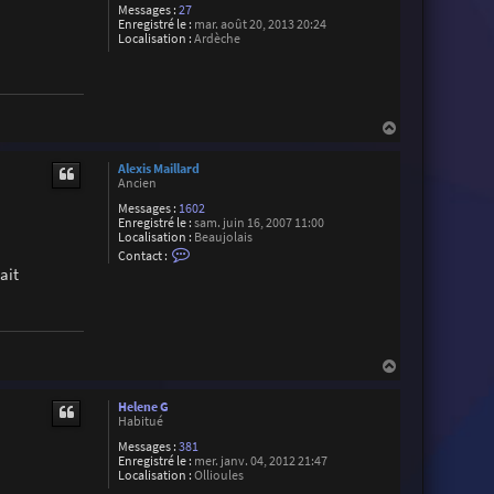
Messages :
27
Enregistré le :
mar. août 20, 2013 20:24
Localisation :
Ardèche
H
a
u
Alexis Maillard
t
Ancien
Messages :
1602
Enregistré le :
sam. juin 16, 2007 11:00
Localisation :
Beaujolais
C
Contact :
o
ait
n
t
a
c
t
e
H
r
A
a
l
u
Helene G
e
t
Habitué
x
i
Messages :
381
s
Enregistré le :
mer. janv. 04, 2012 21:47
M
Localisation :
Ollioules
a