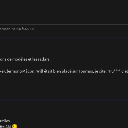
amron 70-300 f/3.5-5.6
tions de modèles et les radars.
e Clermont/Mâcon. Will était bien placé sur Tournus, je cite :"Pu**** c'ét
utiles..
ette AM