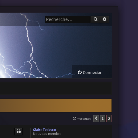
Rechercher
Recherche avanc
Connexion
1
2
20 messages
Précédente
Claire Tedesco
Nouveau membre