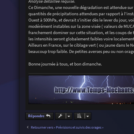
Analyse détaillée requise.
Ce Dimanche, une nouvelle dégradation est attendue sur l'
quantités de précipitations attendues par rapport à l'ins
Ouest à 500hPa, et devrait s'initier dès le lever du jour, 
modérément instables sur la zone visée ( valeurs de MUCA
franchement dominer sur cette situation, et les coups de 
les intensités seront globalement faibles voire localeme
Ailleurs en France, sur le ciblage vert ( ou jaune dans le 
beaucoup trop faible. De petites averses peu ou non orage
Bonne journée à tous, et bon dimanche.
Répondre
Retourner vers « Prévisions et suivis des orages »