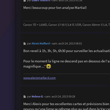
M
Claire Tedesco
par
»
sam. août 24, 2013 01:35
e
s
Merci beaucoup pour ton analyse Martial!
s
a
g
e
Canon 7D + 1100D, Canon 17-55 f/2.8 IS USM, Canon 50mm f/1.8, T
M
Alexis Maillard
par
»
sam. août 24, 2013 08:01
e
s
Bon reveil à 1h, 3h, 5h, 6h30 pour surveiller les actualisa
s
a
g
Pour le moment la ligne ne descend pas en dessous de l'ax
e
magnifique ..."
www.alexismaillard.com
M
Helene G
par
»
sam. août 24, 2013 09:28
e
s
Merci Alexis pour tes excellentes cartes et prévisions bien 
s
pourvu qu'une ligne se reforme plus au sud dans le Var c
a