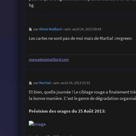
g
hg
e
M
Alexis Maillard
par
»
sam. août 24, 2013 09:43
e
s
Les cartes ne sont pas de moi mais de Martial :mrgreen:
s
a
g
e
www.alexismaillard.com
M
Martial
par
»
sam. août 24, 2013 23:33
e
s
Et bien, quelle journée ! Le ciblage rouge a finalement trè
s
la bonne manière. C'est le genre de dégradation organisé
a
g
e
Prévision des orages du 25 Août 2013: