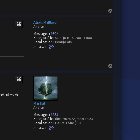
i
l
l
H
a
a
r
u
d
Alexis Maillard
t
Ancien
Messages :
1602
Enregistré le :
sam. juin 16, 2007 11:00
Localisation :
Beaujolais
C
Contact :
o
n
t
a
H
c
t
a
e
u
r
t
A
l
e
roduites de
x
i
s
Martial
M
Ancien
a
i
Messages :
1258
l
Enregistré le :
dim. mars 22, 2009 12:38
l
Localisation :
Haute-Loire (43)
C
a
Contact :
o
r
n
d
t