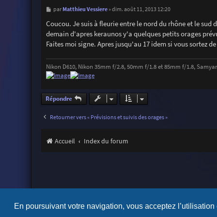
M
Matthieu Vessiere
par
»
dim. août 11, 2013 12:20
e
s
Coucou. Je suis à fleurie entre le nord du rhône et le sud d
s
demain d'apres keraunos y'a quelques petits orages prévus
a
g
Faites moi signe. Apres jusqu'au 17 idem si vous sortez de ce
e
Nikon D610, Nikon 35mm f/2.8, 50mm f/1.8 et 85mm f/1.8, Samya
Répondre
Retourner vers « Prévisions et suivis des orages »
Accueil
Index du forum
En poursuivant votre navigation, vous acceptez l’utilisation