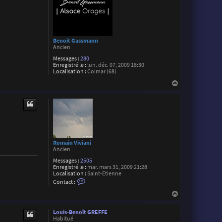
r
i
a
n
L
Benoit Gassmann
Ancien
Messages :
280
Enregistré le :
lun. déc. 07, 2009 18:30
Localisation :
Colmar (68)
H
a
u
t
Romain Viviani
Ancien
Messages :
2505
Enregistré le :
mar. mars 31, 2009 21:28
Localisation :
Saint-Etienne
C
Contact :
o
n
H
t
a
a
u
c
Louis-Benoît GREFFE
t
t
Habitué