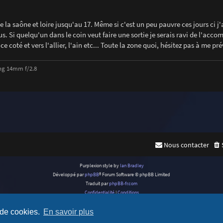
e la saône et loire jusqu'au 17. Même si c'est un peu pauvre ces jours ci j'
. Si quelqu'un dans le coin veut faire une sortie je serais ravi de l'acco
 coté et vers l'allier, l'ain etc... Toute la zone quoi, hésitez pas à me pré
ng 14mm f/2.8
Nous contacter
Purplexion style by
Ian Bradley
Développé par
phpBB
® Forum Software © phpBB Limited
Traduit par
phpBB-fr.com
Confidentialité
|
Conditions
 de cookies.
En savoir plus