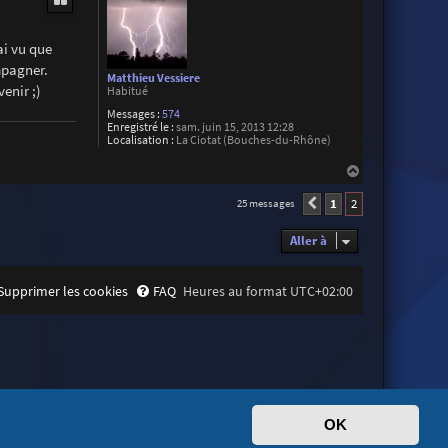
t
ai vu que
mpagner.
Matthieu Vessiere
venir ;)
Habitué
Messages :
574
Enregistré le :
sam. juin 15, 2013 12:28
Localisation :
La Ciotat (Bouches-du-Rhône)
H
a
u
1
2
25 messages
Précédente
t
Aller à
Supprimer les cookies
FAQ
Heures au format
UTC+02:00
OK