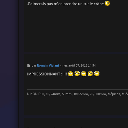
s
J'aimerais pas m'en prendre un sur le crâne
s
a
g
e
M
Romain Viviani
par
»
mer. août 07, 2013 14:54
e
s
IMPRESSIONNANT :!!!!
s
a
g
e
NIKON D90, 10/24mm, 50mm, 18/55mm, 70/300mm, trépieds, télécomm