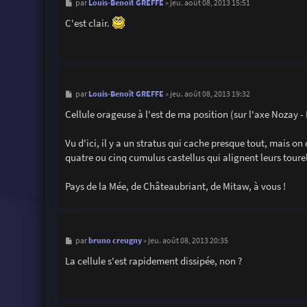
M
Louis-Benoît GREFFE
par
»
jeu. août 08, 2013 15:51
e
s
C'est clair.
s
a
g
e
M
Louis-Benoît GREFFE
par
»
jeu. août 08, 2013 19:32
e
s
Cellule orageuse à l'est de ma position (sur l'axe Nozay - 
s
a
g
Vu d'ici, il y a un stratus qui cache presque tout, mais o
e
quatre ou cinq cumulus castellus qui alignent leurs tour
Pays de la Mée, de Châteaubriant, de Mitaw, à vous !
M
bruno creugny
par
»
jeu. août 08, 2013 20:35
e
s
La cellule s'est rapidement dissipée, non ?
s
a
g
e