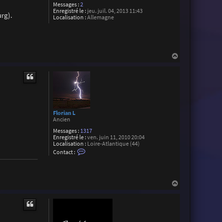
Messages :
2
Enregistré le :
jeu. juil. 04, 2013 11:43
urg).
Localisation :
Allemagne
H
a
u
t
Florian L
Ancien
Messages :
1317
Enregistré le :
ven. juin 11, 2010 20:04
Localisation :
Loire-Atlantique (44)
C
Contact :
o
n
t
a
c
H
t
a
e
u
r
t
F
l
o