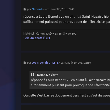
M
Florian L
par
»
ven. août 09, 2013 09:46
e
s
réponse à Louis-Benoît : vu en allant à Saint-Nazaire hi
s
suffisamment puissant pour provoquer de l'électricité, pa
a
g
e
Matériel : Canon 500D + 18-55 IS + 70-300
*
Album photo Flickr
M
Louis-Benoît GREFFE
par
»
sam. août 10, 2013 21:50
e
s
s
Florian L a écrit :
a
g
réponse à Louis-Benoît : vu en allant à Saint-Nazaire
e
suffisamment puissant pour provoquer de l'électricité,
Oui, elle s'est barrée doucement vers l'est et s'est dissi