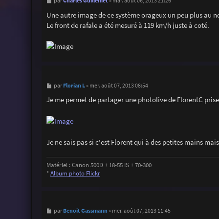
M
Charles Guillemet
par
»
mar. août 06, 2013 21:26
e
s
Une autre image de ce système orageux un peu plus au nor
s
Le front de rafale a été mesuré à 119 km/h juste à coté.
a
g
e
M
Florian L
par
»
mer. août 07, 2013 08:54
e
s
Je me permet de partager une photolive de FlorentC prise
s
a
g
e
Je ne sais pas si c'est Florent qui à des petites mains mai
Matériel : Canon 500D + 18-55 IS + 70-300
*
Album photo Flickr
M
Benoit Gassmann
par
»
mer. août 07, 2013 11:45
e