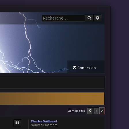
Rechercher
Recherche avanc
Connexion
1
2
25 messages
Précédente
Charles Guillemet
Nouveau membre