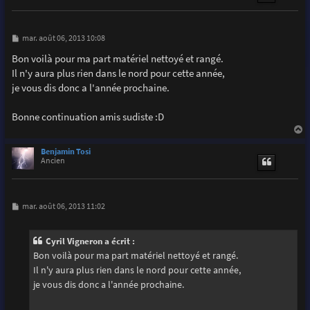
M
mar. août 06, 2013 10:08
e
s
Bon voilà pour ma part matériel nettoyé et rangé.
s
Il n'y aura plus rien dans le nord pour cette année,
a
g
je vous dis donc a l'année prochaine.
e
Bonne continuation amis sudiste :D
a
u
Benjamin Tosi
t
Ancien
M
mar. août 06, 2013 11:02
e
s
s
Cyril Vigneron a écrit :
a
g
Bon voilà pour ma part matériel nettoyé et rangé.
e
Il n'y aura plus rien dans le nord pour cette année,
je vous dis donc a l'année prochaine.