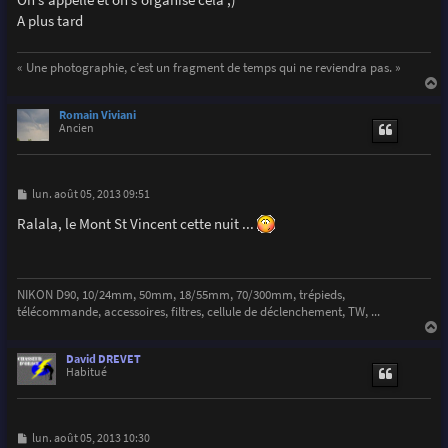
A plus tard
« Une photographie, c’est un fragment de temps qui ne reviendra pas. »
a
u
Romain Viviani
t
Ancien
M
lun. août 05, 2013 09:51
e
s
Ralala, le Mont St Vincent cette nuit ...
s
a
g
e
NIKON D90, 10/24mm, 50mm, 18/55mm, 70/300mm, trépieds,
télécommande, accessoires, filtres, cellule de déclenchement, TW, ...
a
u
David DREVET
t
Habitué
M
lun. août 05, 2013 10:30