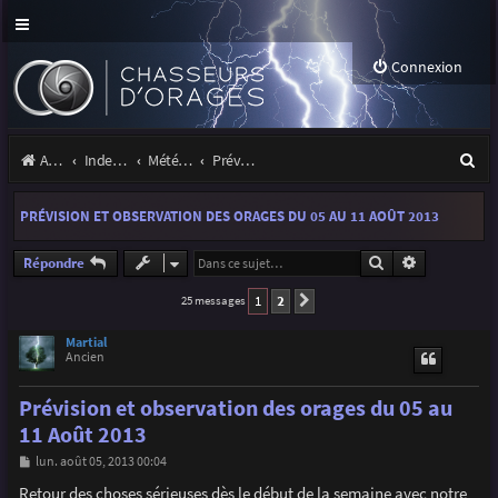
Connexion
R
Accueil
Index du forum
Météo et climatologie des orages
Prévisions et suivis des orages
e
PRÉVISION ET OBSERVATION DES ORAGES DU 05 AU 11 AOÛT 2013
c
h
Rechercher
Recherche a
Répondre
e
1
2
25 messages
Suivante
r
Martial
Ancien
c
h
Prévision et observation des orages du 05 au
e
11 Août 2013
r
M
lun. août 05, 2013 00:04
e
s
Retour des choses sérieuses dès le début de la semaine avec notre