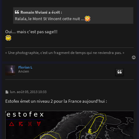
e
s
s
Romain Viviani a écrit :
a
g
Ralala, le Mont St Vincent cette nuit ...
e
Oui... mais c'est pas sage!!!
« Une photographie, c’est un fragment de temps qui ne reviendra pas. »
a
u
Florian L
t
Ancien
M
lun. août 05, 2013 10:33
e
s
Estofex émet un niveau 2 pour la France aujourd'hui :
s
a
g
e