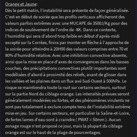
Orange et Jaune
:
Dès le petit matin, l'instabilité sera présente de façon généralisée.
C'est en début de soirée que les profils verticaux afficheront des
valeurs parfois extrêmes avec une MUCAPE de 3500J/Kg pour des
indices de soulèvement de l'ordre de -8K. Dans ce contexte,
l'humidité qui sera d'abord trop faible en début d'après-midi
excepté sur la Corrèze, finira par monter en flèche à l'approche de
la soirée pour atteindre à 20H00 des valeurs comprises entre 70 et
80% d'humidité relative. Avec une inhibition convective absente,
ainsi que la mise en place d'axes de convergences dans les basses
couches, des précipitations convectives plutôt importantes sont
modélisées d'abord à proximité des reliefs, avant de glisser dans
les vallées et les plaines dans un flux axé Sud-Ouest à 500hPa. Le
risque se maintiendra toute la nuit sur certains secteurs, surtout
sur la partie Nord du ciblage orange. Les intensités prévues seront
généralement modérées ou fortes, et des phénomènes virulents ne
sont pas totalement à exclure compte tenu de l'instabilité extrême
mise en jeu. Sur certains secteurs, en particulier la Saône-et-Loire,
de fortes lames d'eau sont à craindre ( PWAT = 50mm ). Aucun
zonage rouge n'est proposé ce jour, mais la plupart du ciblage
orange est sur le haut de la plage de pourcentages.