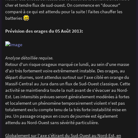
s
cher et tendre flux de sud-ouest. On commence en "douceur"
a
g
comparé à ce qui est attendu pour la suite ! Faites chauffer les
e
batteries
Prévision des orages du 05 Août 2013:
Analyse détaillée requise.
Retour d'un risque orageux marqué ce lundi, au sein d'une masse
d'air très fortement voire extrêmement instable. Des orages, au
départ diurnes, sont attendus surtout sur l'axe ciblé en orange du
Massif-Central au Jura dans un flux de Sud-Ouest classique. Cette
activité se maintiendra toute la nuit avant de s'évacuer au Nord-
Est. Les intensités prévues seront généralement modérées à fortes
et localement un phénomène temporairement violent n'est pas
totalement exclu compte tenu de la très forte instabilité mise en
jeu. Un passage orageux en cours de journée est également
attendu au Nord-Ouest sans sévérité particulière.
Globalement sur l'axe s'étirant du Sud-Ouest au Nord-Est, en