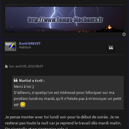
a
u
David DREVET
t
Habitué
M
lun. août 05, 2013 08:07
e
s
s
Martial a écrit :
a
g
Merci à toi ;)
e
D'ailleurs, si quelqu'un est intéressé pour bifurquer sur ma
position lundi ou mardi, qu'il n'hésite pas à m'envoyer un petit
MP
Je pense monter avec toi lundi soir pour le début de soirée. Je ne
resterai pas toute la nuit car je reprend le travail dès mardi matin.
On s'appelle et on s'organise cela ;)