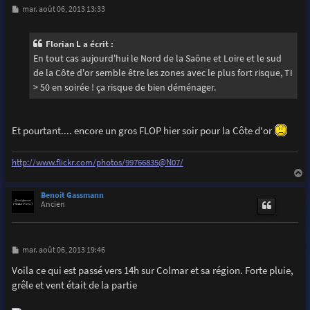
M
mar. août 06, 2013 13:33
e
s
s
Florian L a écrit :
a
g
En tout cas aujourd'hui le Nord de la Saône et Loire et le sud
e
de la Côte d'or semble être les zones avec le plus fort risque, TI
> 50 en soirée ! ça risque de bien déménager.
Et pourtant.... encore un gros FLOP hier soir pour la Côte d'or
http://www.flickr.com/photos/99766835@N07/
a
u
Benoit Gassmann
t
Ancien
M
mar. août 06, 2013 19:46
e
s
Voila ce qui est passé vers 14h sur Colmar et sa région. Forte pluie,
s
grêle et vent était de la partie
a
g
e