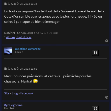
M
lun. août 05, 2013 11:38
e
s
En tout cas aujourd'hui le Nord de la Saône et Loire et le sud de la
s
Côte d'or semble être les zones avec le plus fort risque, TI > 50 en
a
g
soirée ! ça risque de bien déménager.
e
Matériel : Canon 500D + 18-55 IS + 70-300
*
Album photo Flickr
a
u
Jonathan Lamarche
t
Ancien
M
lun. août 05, 2013 11:52
e
s
Merci pour ces prévisions, et ce travail prémâché pour les
s
chasseurs, Martial
a
g
e
Site
-
Blog
-
Facebook
a
u
Cyril Vigneron
t
Habitué