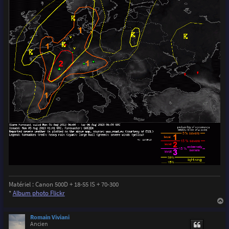
Matériel : Canon 500D + 18-55 IS + 70-300
*
Album photo Flickr
a
u
Romain Viviani
t
Ancien