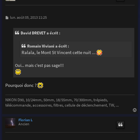
M
lun. août 05, 2013 11:25
e
s
s
David DREVET a écrit :
a
g
e
Romain Viviani a écrit :
Ralala, le Mont St Vincent cette nuit ...
Oui... mais c'est pas sage!!!
Pourquoi donc ?
NIKON D90, 10/24mm, 50mm, 18/55mm, 70/300mm, trépieds,
télécommande, accessoires, filtres, cellule de déclenchement, TW, ...
a
u
Florian L
t
Ancien