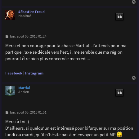
a
u
Sébastien Fraud
t
Habitué
M
lun. août 05, 2013 01:24
e
s
Merci et bon courage pour ta chasse Martial. J'attends pour ma
s
part que l'axe se décale vers l'est, il me semble que ma région
a
g
pourrait être bien plus concernée mercredi...
e
Facebook
|
Instagram
a
u
Martial
t
Ancien
M
lun. août 05, 2013 01:51
e
s
Merci à toi ;)
s
D'ailleurs, si quelqu'un est intéressé pour bifurquer sur ma position
a
g
lundi ou mardi, qu'il n'hésite pas à m'envoyer un petit MP
e