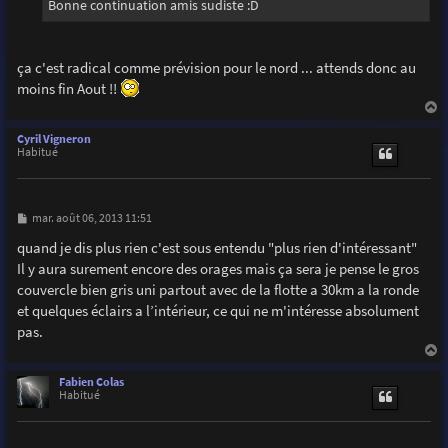
Bonne continuation amis sudiste :D
ça c'est radical comme prévision pour le nord ... attends donc au
moins fin Aout !!
a
u
Cyril Vigneron
t
Habitué
M
mar. août 06, 2013 11:51
e
s
quand je dis plus rien c'est sous entendu "plus rien d'intéressant"
s
Il y aura surement encore des orages mais ça sera je pense le gros
a
g
couvercle bien gris uni partout avec de la flotte a 30km a la ronde
e
et quelques éclairs a l’intérieur, ce qui ne m'intéresse absolument
pas.
a
u
Fabien Colas
t
Habitué