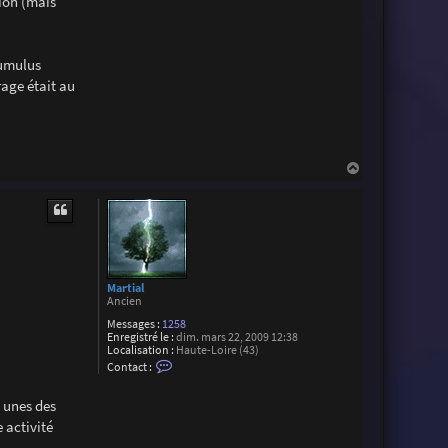
tion (mais
cumulus
rage était au
H
a
u
t
Martial
Ancien
Messages :
1258
Enregistré le :
dim. mars 22, 2009 12:38
Localisation :
Haute-Loire (43)
C
Contact :
o
n
t
s unes des
a
 activité
c
t