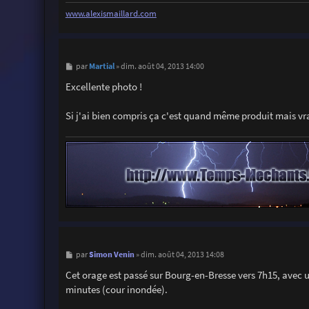
www.alexismaillard.com
M
Martial
par
»
dim. août 04, 2013 14:00
e
s
Excellente photo !
s
a
g
Si j'ai bien compris ça c'est quand même produit mais vraim
e
M
Simon Venin
par
»
dim. août 04, 2013 14:08
e
s
Cet orage est passé sur Bourg-en-Bresse vers 7h15, avec un
s
minutes (cour inondée).
a
g
e