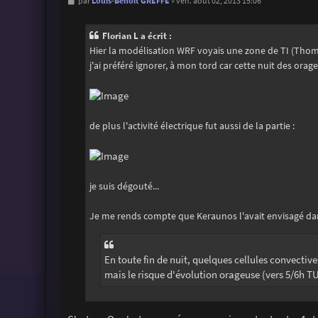
M
Louis-Benoît GREFFE
par
»
ven. août 02, 2013 15:06
e
s
s
Florian L a écrit :
a
g
Hier la modélisation WRF voyais une zone de TI (Thoms
e
j'ai préféré ignorer, à mon tord car cette nuit des orag
de plus l'activité électrique fut aussi de la partie :
je suis dégouté...
Je me rends compte que Keraunos l'avait envisagé dans
En toute fin de nuit, quelques cellules convectiv
mais le risque d'évolution orageuse (vers 5/6h TU