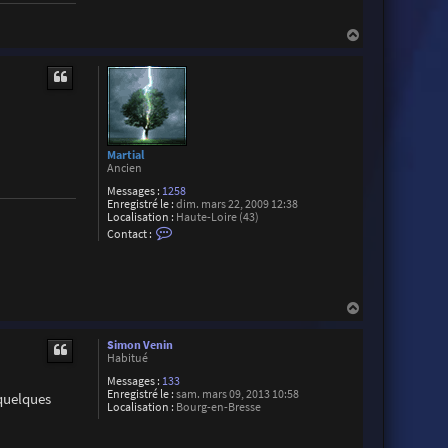
e
x
H
i
a
s
M
u
a
t
i
l
l
a
r
d
Martial
Ancien
Messages :
1258
Enregistré le :
dim. mars 22, 2009 12:38
Localisation :
Haute-Loire (43)
C
Contact :
o
n
t
a
c
t
H
e
a
r
u
Simon Venin
M
t
Habitué
a
r
Messages :
133
t
Enregistré le :
sam. mars 09, 2013 10:58
 quelques
i
Localisation :
Bourg-en-Bresse
a
l