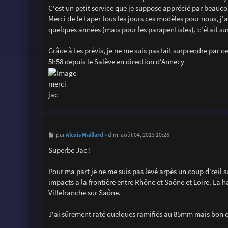
g
C'est un petit service que je suppose apprécié par beauc
e
Merci de te taper tous les jours ces modèles pour nous, j'a
quelques années (mais pour les parapentistes), c'était su
Grâce à tes prévis, je ne me suis pas fait surprendre par ce
5h58 depuis le Salève en direction d'Annecy
merci
jac
M
Alexis Maillard
par
»
dim. août 04, 2013 10:26
e
s
Superbe Jac !
s
a
g
Pour ma part je ne me suis pas levé arpès un coup d'œil su
e
impacts a la frontière entre Rhône et Saône et Loire. La 
Villefranche sur Saône.
J'ai sûrement raté quelques ramifiés au 85mm mais bon c'est 