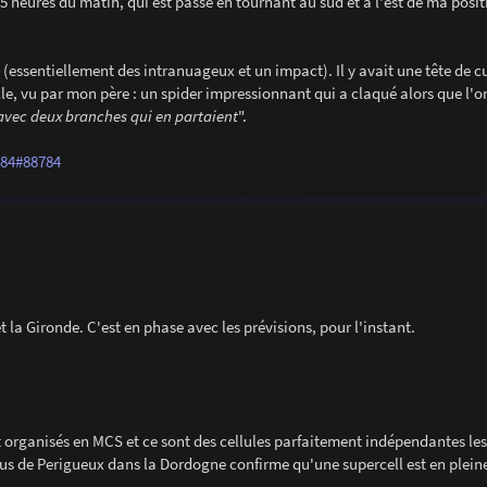
5 heures du matin, qui est passé en tournant au sud et à l'est de ma posi
 (essentiellement des intranuageux et un impact). Il y avait une tête de 
e, vu par mon père : un spider impressionnant qui a claqué alors que l'o
 avec deux branches qui en partaient
".
784#88784
t la Gironde. C'est en phase avec les prévisions, pour l'instant.
ut organisés en MCS et ce sont des cellules parfaitement indépendantes le
s de Perigueux dans la Dordogne confirme qu'une supercell est en pleine