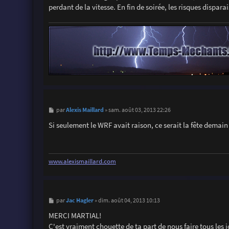
perdant de la vitesse. En fin de soirée, les risques dispara
M
Alexis Maillard
par
»
sam. août 03, 2013 22:26
e
s
Si seulement le WRF avait raison, ce serait la fête demain
s
a
g
e
www.alexismaillard.com
M
Jac Hagler
par
»
dim. août 04, 2013 10:13
e
s
MERCI MARTIAL!
s
C'est vraiment chouette de ta part de nous faire tous les 
a