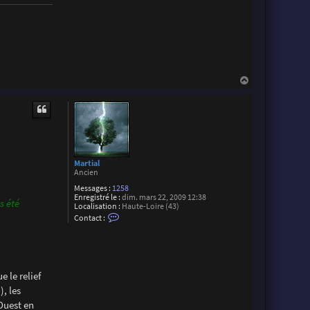
M
a
r
t
i
a
l
H
a
u
t
Martial
Ancien
Messages :
1258
Enregistré le :
dim. mars 22, 2009 12:38
s été
Localisation :
Haute-Loire (43)
C
Contact :
o
n
t
a
c
t
 le relief
e
r
, les
M
Ouest en
a