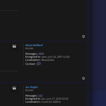
r
t
i
a
l
H
a
u
Alexis Maillard
t
Ancien
Messages :
1602
Enregistré le :
sam. juin 16, 2007 11:00
Localisation :
Beaujolais
C
Contact :
o
n
t
a
H
c
t
a
e
u
Jac Hagler
r
t
Ancien
A
l
Messages :
122
e
Enregistré le :
jeu. juin 17, 2010 20:52
x
Localisation :
ouest du Salève
i
s