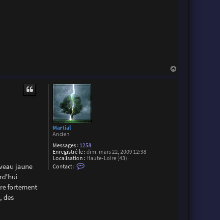
e
r
M
a
r
t
i
a
l
H
a
u
t
Martial
Ancien
Messages :
1258
Enregistré le :
dim. mars 22, 2009 12:38
Localisation :
Haute-Loire (43)
C
iveau jaune
Contact :
o
urd'hui
n
t
re fortement
a
, des
c
t
e
r