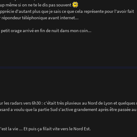
oup même si on ne te le dis pas souvent
pprécie d'autant plus que je sais ce que cela représente pour l'avoir fait
r répondeur téléphonique avant internet...
 petit orage arrivé en fin de nuit dans mon coin...
r les radars vers 6h30 : c'était très pluvieux au Nord de Lyon et quelques 
hasard a voulu que la partie Sud s'active grandement après être passée au
la vie ... Et puis ça filait vite vers le Nord Est.