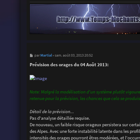
M
Martial
par
»
sam. août 03, 2013 20:52
e
s
Prévision des orages du 04 Août 2013:
s
a
g
e
Note: Malgré la modélisation d'un système plutôt vigoureu
retenue pour la prévision, les chances que cela se produi
Détail de la prévision...
Pas d'analyse détaillée requise.
De nouveau, un faible risque orageux persistera sur certain
des Alpes. Avec une forte instabilité latente dans les prof
intensités des orages pourront êtres modérées, et l'occu