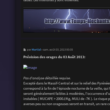
M
Martial
par
»
sam. août 03, 2013 00:35
e
s
Prévision des orages du 03 Août 2013:
s
a
g
e
Pas d'analyse détaillée requise.
Excepté dans le Massif-Central et sur le relief des Pyréné
correspond à la fin de l'épisode nocturne de la veille, qui
seront généralement faibles à modérées, l'occurrence d'
instables ( MUCAPE > 2000J/Kg, MULI de -7K ). Le risque p
averses peu ou non orageuses seront en transit, un rare c