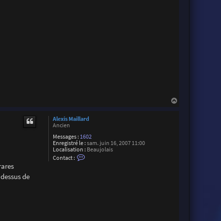
M
a
i
l
l
a
r
d
H
a
u
Alexis Maillard
t
Ancien
Messages :
1602
Enregistré le :
sam. juin 16, 2007 11:00
Localisation :
Beaujolais
C
Contact :
o
rares
n
t
 dessus de
a
c
t
e
r
A
l