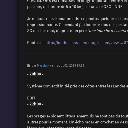
C'est ça. On s'est ramassés un orage important entre 4 et 
pas loin, de l'ordre de 5 à 10 km) sur un axe OSO - NNE
Je me suis relevé pour prendre en photos quelques éclairs
impressionnante. Cependant j'ai loupé le clou du spectacl
SO de chez moi, d'après mon père "
une fourche d'éclairs
Photos ici
http://foudre.chasseurs-orages.com/view ... 8
M
Martial
par
»
ven. août 02, 2013 19:59
e
s
- 20h00 -
s
a
g
Système convectif initié près des côtes entres les Landes e
e
EDIT:
- 22h00 -
Les orages explosent littéralement. Ils ne sont pas du to
autres pour le moment. Un écho radar en crochet au dessu
làbas. Les intensités y sont violentes.