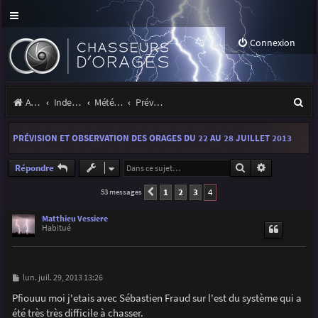
Connexion
R
Accueil
Index du forum
Météo et climatologie des orages
Prévisions et suivis des orages
e
PRÉVISION ET OBSERVATION DES ORAGES DU 22 AU 28 JUILLET 2013
c
h
Rechercher
Recherche a
Répondre
e
1
2
3
4
53 messages
Précédente
r
Matthieu Vessiere
Habitué
c
h
e
M
lun. juil. 29, 2013 13:26
e
r
s
Pfiouuu moi j'etais avec Sébastien Fraud sur l'est du système qui a
s
été très très difficile à chasser.
a