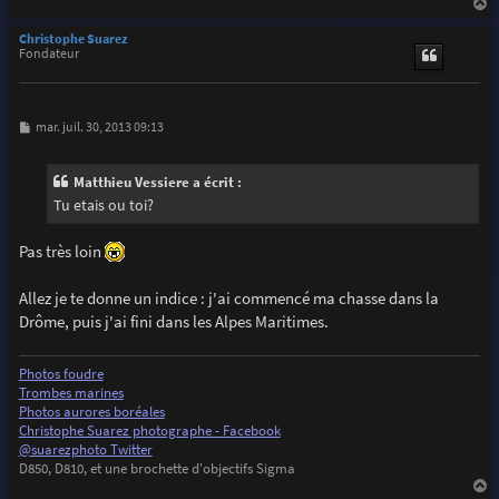
a
u
Christophe Suarez
t
Fondateur
M
mar. juil. 30, 2013 09:13
e
s
s
Matthieu Vessiere a écrit :
a
g
Tu etais ou toi?
e
Pas très loin
Allez je te donne un indice : j'ai commencé ma chasse dans la
Drôme, puis j'ai fini dans les Alpes Maritimes.
Photos foudre
Trombes marines
Photos aurores boréales
Christophe Suarez photographe - Facebook
@suarezphoto Twitter
D850, D810, et une brochette d'objectifs Sigma