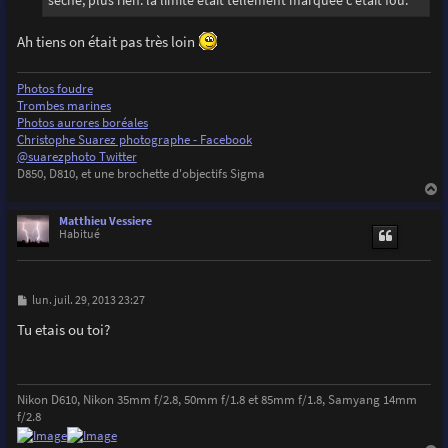
Ah tiens on était pas très loin
Photos foudre
Trombes marines
Photos aurores boréales
Christophe Suarez photographe - Facebook
@suarezphoto Twitter
D850, D810, et une brochette d'objectifs Sigma
a
u
Matthieu Vessiere
t
Habitué
M
lun. juil. 29, 2013 23:27
e
s
Tu etais ou toi?
s
a
g
e
Nikon D610, Nikon 35mm f/2.8, 50mm f/1.8 et 85mm f/1.8, Samyang 14mm
f/2.8