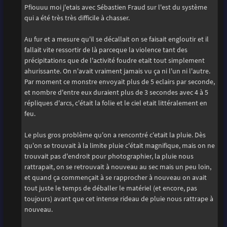
g
Pfiouuu moi j'etais avec Sébastien Fraud sur l'est du système
e
qui a été très très difficile à chasser.
Au fur et a mesure qu'il se décallait on se faisait engloutir et il
fallait vite ressortir de là parceque la violence tant des
précipitations que de l'activité foudre etait tout simplement
ahurissante. On n'avait vraiment jamais vu ça ni l'un ni l'autre.
Par moment ce monstre envoyait plus de 5 eclairs par seconde,
et nombre d'entre eux duraient plus de 3 secondes avec 4 à 5
répliques d'arcs, c'était la folie et le ciel etait littéralement en
feu.
Le plus gros problème qu'on a rencontré c'etait la pluie. Dès
qu'on se trouvait à la limite pluie c'était magnifique, mais on ne
trouvait pas d'endroit pour photographier, la pluie nous
rattrapait, on se retrouvait à nouveau au sec mais un peu loin,
et quand ça commençait à se rapprocher à nouveau on avait
tout juste le temps de déballer le matériel (et encore, pas
toujours) avant que cet intense rideau de pluie nous rattrape à
nouveau.