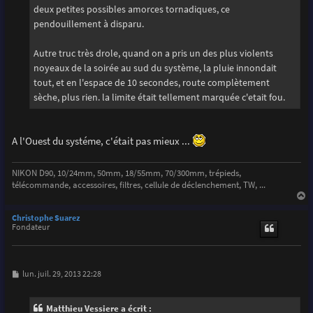
deux petites possibles amorces tornadiques, ce
pendouillement à disparu.
Autre truc très drole, quand on a pris un des plus violents
noyeaux de la soirée au sud du système, la pluie innondait
tout, et en l'espace de 10 secondes, route complètement
sèche, plus rien. la limite était tellement marquée c'etait fou.
A l'Ouest du systéme, c'était pas mieux ...
NIKON D90, 10/24mm, 50mm, 18/55mm, 70/300mm, trépieds,
télécommande, accessoires, filtres, cellule de déclenchement, TW, ...
a
u
Christophe Suarez
t
Fondateur
M
lun. juil. 29, 2013 22:28
e
s
s
Matthieu Vessiere a écrit :
a