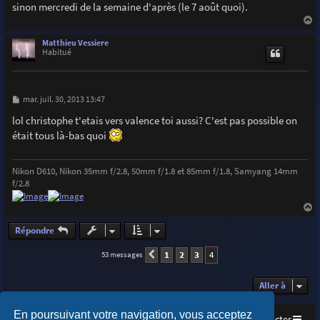
sinon mercredi de la semaine d'après (le 7 août quoi).
a
u
Matthieu Vessiere
t
Habitué
M
mar. juil. 30, 2013 13:47
e
s
lol christophe t'etais vers valence toi aussi? C'est pas possible on
s
était tous là-bas quoi
a
g
e
Nikon D610, Nikon 35mm f/2.8, 50mm f/1.8 et 85mm f/1.8, Samyang 14mm
f/2.8
a
u
Répondre
t
1
2
3
4
53 messages
Précédente
Aller à
En poursuivant votre navigation, vous acceptez
Accueil
Index du forum
Nous contacter