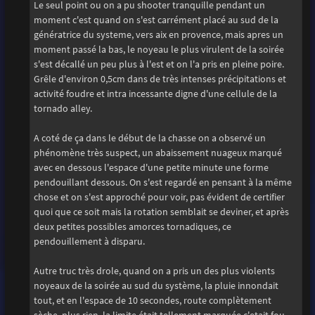
Le seul point ou on a pu shooter tranquille pendant un
moment c'est quand on s'est carrément placé au sud de la
génératrice du systeme, vers aix en provence, mais apres un
moment passé la bas, le noyeau le plus virulent de la soirée
s'est décallé un peu plus à l'est et on l'a pris en pleine poire.
Grêle d'environ 0,5cm dans de très intenses précipitations et
activité foudre et intra incessante digne d'une cellule de la
tornado alley.
A coté de ça dans le début de la chasse on a observé un
phénomène très suspect, un abaissement nuageux marqué
avec en dessous l'espace d'une petite minute une forme
pendouillant dessous. On s'est regardé en pensant à la même
chose et on s'est approché pour voir, pas évident de certifier
quoi que ce soit mais la rotation semblait se deviner, et après
deux petites possibles amorces tornadiques, ce
pendouillement à disparu.
Autre truc très drole, quand on a pris un des plus violents
noyeaux de la soirée au sud du système, la pluie innondait
tout, et en l'espace de 10 secondes, route complètement
sèche, plus rien. la limite était tellement marquée c'etait fou.