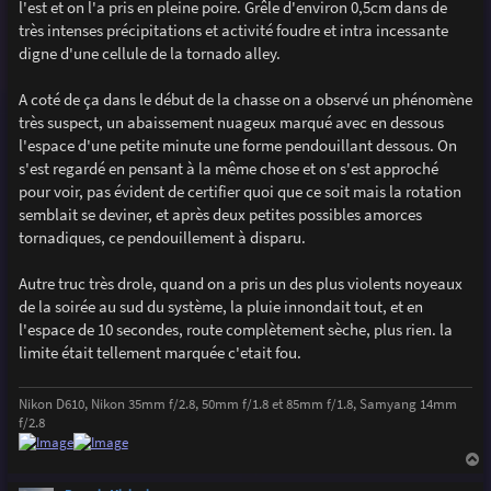
l'est et on l'a pris en pleine poire. Grêle d'environ 0,5cm dans de
très intenses précipitations et activité foudre et intra incessante
digne d'une cellule de la tornado alley.
A coté de ça dans le début de la chasse on a observé un phénomène
très suspect, un abaissement nuageux marqué avec en dessous
l'espace d'une petite minute une forme pendouillant dessous. On
s'est regardé en pensant à la même chose et on s'est approché
pour voir, pas évident de certifier quoi que ce soit mais la rotation
semblait se deviner, et après deux petites possibles amorces
tornadiques, ce pendouillement à disparu.
Autre truc très drole, quand on a pris un des plus violents noyeaux
de la soirée au sud du système, la pluie innondait tout, et en
l'espace de 10 secondes, route complètement sèche, plus rien. la
limite était tellement marquée c'etait fou.
Nikon D610, Nikon 35mm f/2.8, 50mm f/1.8 et 85mm f/1.8, Samyang 14mm
f/2.8
a