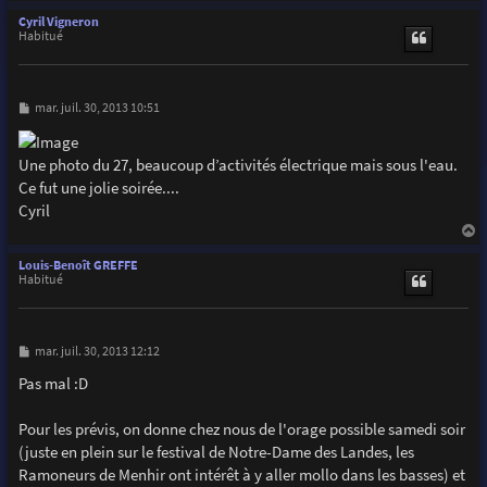
a
u
Cyril Vigneron
t
Habitué
M
mar. juil. 30, 2013 10:51
e
s
s
Une photo du 27, beaucoup d’activités électrique mais sous l'eau.
a
g
Ce fut une jolie soirée....
e
Cyril
a
u
Louis-Benoît GREFFE
t
Habitué
M
mar. juil. 30, 2013 12:12
e
s
Pas mal :D
s
a
g
Pour les prévis, on donne chez nous de l'orage possible samedi soir
e
(juste en plein sur le festival de Notre-Dame des Landes, les
Ramoneurs de Menhir ont intérêt à y aller mollo dans les basses) et