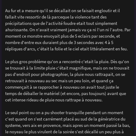
g
e
Au fur et a mesure qu'il se décallait on se faisait engloutir et il
fallait vite ressortir de là parceque la violence tant des
précipitations que de l'activité foudre etait tout simplement
ahurissante. On n'avait vraiment jamais vu ça ni l'un ni l'autre. Par
moment ce monstre envoyait plus de 5 eclairs par seconde, et
nombre d'entre eux duraient plus de 3 secondes avec 4 à 5
répliques d'arcs, c'était la folie et le ciel etait littéralement en feu.
Le plus gros problème qu'on a rencontré c'etait la pluie. Dès qu'on
se trouvait à la limite pluie c'était magnifique, mais on ne trouvait
pas d'endroit pour photographier, la pluie nous rattrapait, on se
retrouvait à nouveau au sec mais un peu loin, et quand ça
commençait à se rapprocher à nouveau on avait tout juste le
temps de déballer le matériel (et encore, pas toujours) avant que
cet intense rideau de pluie nous rattrape à nouveau.
Le seul point ou on a pu shooter tranquille pendant un moment
c'est quand on s'est carrément placé au sud de la génératrice du
systeme, vers aix en provence, mais apres un moment passé la bas,
le noyeau le plus virulent de la soirée s'est décallé un peu plus à