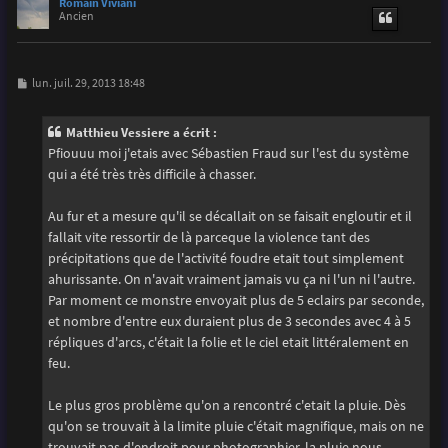
u
Romain Viviani
t
Ancien
M
lun. juil. 29, 2013 18:48
e
s
s
Matthieu Vessiere a écrit :
a
g
Pfiouuu moi j'etais avec Sébastien Fraud sur l'est du système
e
qui a été très très difficile à chasser.
Au fur et a mesure qu'il se décallait on se faisait engloutir et il
fallait vite ressortir de là parceque la violence tant des
précipitations que de l'activité foudre etait tout simplement
ahurissante. On n'avait vraiment jamais vu ça ni l'un ni l'autre.
Par moment ce monstre envoyait plus de 5 eclairs par seconde,
et nombre d'entre eux duraient plus de 3 secondes avec 4 à 5
répliques d'arcs, c'était la folie et le ciel etait littéralement en
feu.
Le plus gros problème qu'on a rencontré c'etait la pluie. Dès
qu'on se trouvait à la limite pluie c'était magnifique, mais on ne
trouvait pas d'endroit pour photographier, la pluie nous