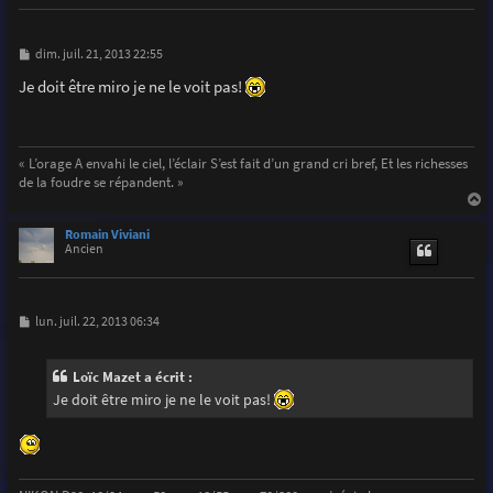
M
dim. juil. 21, 2013 22:55
e
s
Je doit être miro je ne le voit pas!
s
a
g
e
« L’orage A envahi le ciel, l’éclair S’est fait d’un grand cri bref, Et les richesses
de la foudre se répandent. »
a
u
Romain Viviani
t
Ancien
M
lun. juil. 22, 2013 06:34
e
s
s
Loïc Mazet a écrit :
a
g
Je doit être miro je ne le voit pas!
e