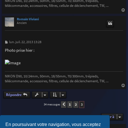
NIKON D90, 10/24mm, 50mm, 18/55mm, 70/300mm, trépieds,
télécommande, accessoires, filtres, cellule de déclenchement, TW, ...
a
u
Romain Viviani
t
Ancien
M
lun. juil. 22, 2013 13:28
e
s
Photo prise hier :
s
a
g
e
NIKON D90, 10/24mm, 50mm, 18/55mm, 70/300mm, trépieds,
télécommande, accessoires, filtres, cellule de déclenchement, TW, ...
a
u
Répondre
t
1
2
3
34 messages
Précédente
Aller à
En poursuivant votre navigation, vous acceptez