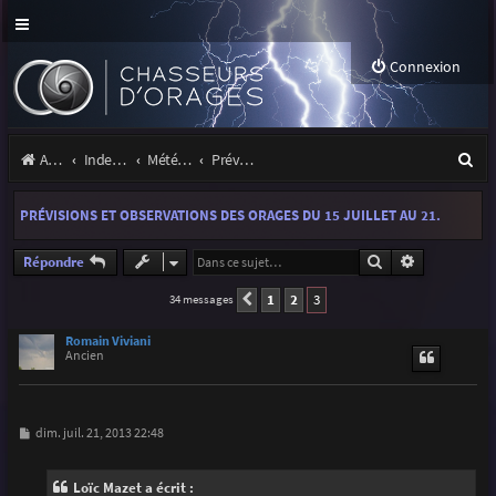
Connexion
R
Accueil
Index du forum
Météo et climatologie des orages
Prévisions et suivis des orages
e
PRÉVISIONS ET OBSERVATIONS DES ORAGES DU 15 JUILLET AU 21.
c
h
Rechercher
Recherche a
Répondre
e
1
2
3
34 messages
Précédente
r
Romain Viviani
Ancien
c
h
e
M
dim. juil. 21, 2013 22:48
e
r
s
s
Loïc Mazet a écrit :
a