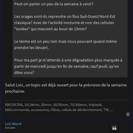
g
Peut-on parler un peu de la semaine à venir?
e
Les orages vont-ils reprendre un flux Sud-Ouest/Nord-Est
classique? Avec de l'activité nocturne et non des cellules
"isolées" qui meurent au bout de 15min?
Le terme est un peu loin mais nous pouvant quand même
prendre les devant.
Pour ma part je m'attends à une dégradation plus marquée à
partir de mercredi jusqu'en fin de semaine, sauf jeudi. qu'en
dites vous?
Salut Loic, un topic est déjà ouvert pour la prévision de la semaine
prochaine.
NIKON D90, 10/24mm, 50mm, 18/55mm, 70/300mm, trépieds,
télécommande, accessoires, filtres, cellule de déclenchement, TW, ...
a
u
Loïc Mazet
t
Ancien