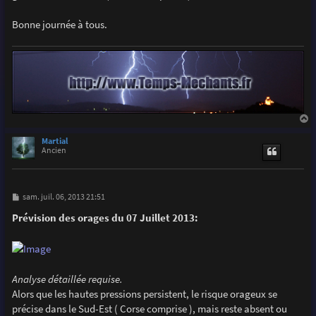
Bonne journée à tous.
a
u
Martial
t
Ancien
M
sam. juil. 06, 2013 21:51
e
s
Prévision des orages du 07 Juillet 2013:
s
a
g
e
Analyse détaillée requise.
Alors que les hautes pressions persistent, le risque orageux se
précise dans le Sud-Est ( Corse comprise ), mais reste absent ou