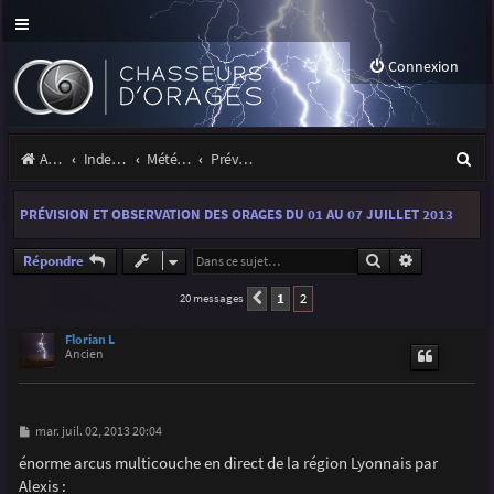
Connexion
R
Accueil
Index du forum
Météo et climatologie des orages
Prévisions et suivis des orages
e
PRÉVISION ET OBSERVATION DES ORAGES DU 01 AU 07 JUILLET 2013
c
h
Rechercher
Recherche a
Répondre
e
1
2
20 messages
Précédente
r
Florian L
Ancien
c
h
e
M
mar. juil. 02, 2013 20:04
e
r
s
énorme arcus multicouche en direct de la région Lyonnais par
s
Alexis :
a