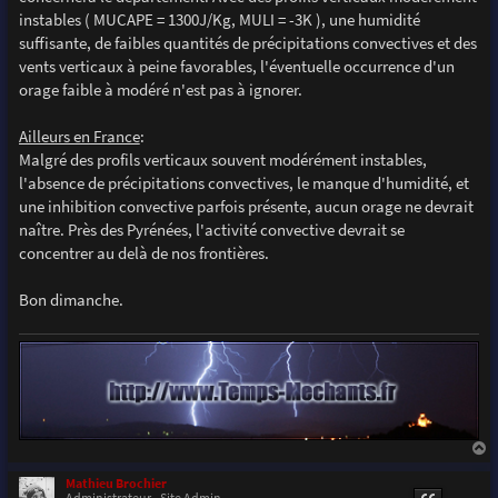
instables ( MUCAPE = 1300J/Kg, MULI = -3K ), une humidité
suffisante, de faibles quantités de précipitations convectives et des
vents verticaux à peine favorables, l'éventuelle occurrence d'un
orage faible à modéré n'est pas à ignorer.
Ailleurs en France
:
Malgré des profils verticaux souvent modérément instables,
l'absence de précipitations convectives, le manque d'humidité, et
une inhibition convective parfois présente, aucun orage ne devrait
naître. Près des Pyrénées, l'activité convective devrait se
concentrer au delà de nos frontières.
Bon dimanche.
a
u
Mathieu Brochier
t
Administrateur - Site Admin