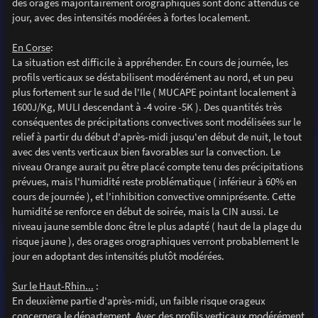
des orages majoritairement orographiques sont donc attendus ce
jour, avec des intensités modérées à fortes localement.
En Corse
:
La situation est difficile à appréhender. En cours de journée, les
profils verticaux se déstabilisent modérément au nord, et un peu
plus fortement sur le sud de l'Ile ( MUCAPE pointant localement à
1600J/Kg, MULI descendant à -4 voire -5K ). Des quantités très
conséquentes de précipitations convectives sont modélisées sur le
relief à partir du début d'après-midi jusqu'en début de nuit, le tout
avec des vents verticaux bien favorables sur la convection. Le
niveau Orange aurait pu être placé compte tenu des précipitations
prévues, mais l'humidité reste problématique ( inférieur à 60% en
cours de journée ), et l'inhibition convective omniprésente. Cette
humidité se renforce en début de soirée, mais la CIN aussi. Le
niveau jaune semble donc être le plus adapté ( haut de la plage du
risque jaune ), des orages orographiques verront probablement le
jour en adoptant des intensités plutôt modérées.
Sur le Haut-Rhin...
:
En deuxième partie d'après-midi, un faible risque orageux
concernera le département. Avec des profils verticaux modérément