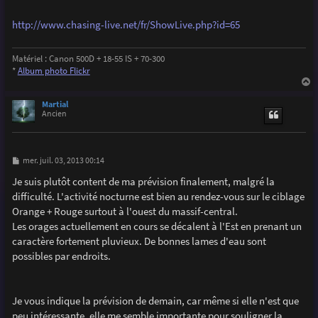
g
e
http://www.chasing-live.net/fr/ShowLive.php?id=65
Matériel : Canon 500D + 18-55 IS + 70-300
*
Album photo Flickr
a
u
Martial
t
Ancien
M
mer. juil. 03, 2013 00:14
e
s
Je suis plutôt content de ma prévision finalement, malgré la
s
difficulté. L'activité nocturne est bien au rendez-vous sur le ciblage
a
g
Orange + Rouge surtout à l'ouest du massif-central.
e
Les orages actuellement en cours se décalent à l'Est en prenant un
caractère fortement pluvieux. De bonnes lames d'eau sont
possibles par endroits.
Je vous indique la prévision de demain, car même si elle n'est que
peu intéressante, elle me semble importante pour souligner la