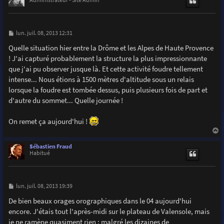
M
lun. juil. 08, 2013 12:31
e
s
Quelle situation hier entre la Drôme et les Alpes de Haute Provence
s
! J'ai capturé probablement la structure la plus impressionnante
a
g
que j'ai pu observer jusque là. Et cette activité foudre tellement
e
intense... Nous étions à 1500 mètres d'altitude sous un relais
lorsque la foudre est tombée dessus, puis plusieurs fois de part et
d'autre du sommet... Quelle journée !
On remet ça aujourd'hui !
a
u
Sébastien Fraud
t
Habitué
M
lun. juil. 08, 2013 19:39
e
s
De bien beaux orages orographiques dans le 04 aujourd'hui
s
encore. J'étais tout l'après-midi sur le plateau de Valensole, mais
a
g
je ne ramène quasiment rien : malgré les dizaines de