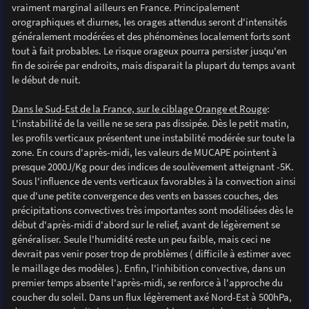
vraiment marginal ailleurs en France. Principalement
orographiques et diurnes, les orages attendus seront d'intensités
généralement modérées et des phénomènes localement forts sont
tout à fait probables. Le risque orageux pourra persister jusqu'en
fin de soirée par endroits, mais disparait la plupart du temps avant
le début de nuit.
Dans le Sud-Est de la France, sur le ciblage Orange et Rouge
:
L'instabilité de la veille ne se sera pas dissipée. Dès le petit matin,
les profils verticaux présentent une instabilité modérée sur toute la
zone. En cours d'après-midi, les valeurs de MUCAPE pointent à
presque 2000J/Kg pour des indices de soulèvement atteignant -5K.
Sous l'influence de vents verticaux favorables à la convection ainsi
que d'une petite convergence des vents en basses couches, des
précipitations convectives très importantes sont modélisées dès le
début d'après-midi d'abord sur le relief, avant de légèrement se
généraliser. Seule l'humidité reste un peu faible, mais ceci ne
devrait pas venir poser trop de problèmes ( difficile à estimer avec
le maillage des modèles ). Enfin, l'inhibition convective, dans un
premier temps absente l'après-midi, se renforce à l'approche du
coucher du soleil. Dans un flux légèrement axé Nord-Est à 500hPa,