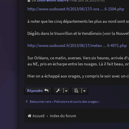
M
Louis-Benoît GREFFE
par
»
mar. juin 18, 2013 07:01
e
s
http://www.sudouest.fr/2013/06/17/l-ora ... 6-1504.php
s
a
g
à noter que les cinq départements les plus au nord sont sor
e
Dégâts dans le Vouvrillon et le Vendômois (voir la Nouve
http://www.sudouest.fr/2013/06/17/meteo ... 0-4971.php
Sur Orléans, ce matin, averses. Vers six heures, arrivée d
au NE, pris en écharpe entre les nuages. Là il fait beau, 
Hier on a échappé aux orages, y compris le soir avec un cie
Répondre
Retourner vers « Prévisions et suivis des orages »
Accueil
Index du forum