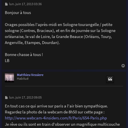
M
lun. juin 17, 2013 03:36
e
s
Bonjour à tous
s
a
g
Orages possibles l'après-midi en Sologne tourangelle / petite
e
sologne (Contres, Bracieux), et en fin de journée sur la Sologne
orléanaise, le val de Loire, la Grande Beauce (Orléans, Toury,
Angerville, Etampes, Dourdan).
Bonne chasse à tous !
LB
a
u
Matthieu Vessiere
t
Habitué
M
lun. juin 17, 2013 09:05
e
s
En tout cas ce qui arrive sur paris a l'air bien sympathique.
s
Regardez la photo de la webcam de 8h50 sur cette page :
a
g
http://www.webcam-4insiders.com/fr/Paris/654-Paris.php
e
Je rêve ou ils sont en train d'observer un magnifique multicouche