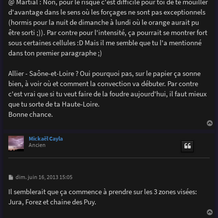
@ Martial : Non, pour le risque c'est difficile pour toi de te mouiller
d'avantage dans le sens où les forçages ne sont pas exceptionnels
(hormis pour la nuit de dimanche à lundi où le orange aurait pu
être sorti ;)). Par contre pour l'intensité, ça pourrait se montrer fort
sous certaines cellules :D Mais il me semble que tu l'a mentionné
dans ton premier paragraphe ;)
Allier - Saône-et-Loire ? Oui pourquoi pas, sur le papier ça sonne
bien, à voir où et comment la convection va débuter. Par contre
c'est vrai que si tu veut faire de la foudre aujourd'hui, il faut mieux
que tu sorte de ta Haute-Loire.
Bonne chance.
a
u
Mickaël Cayla
t
Ancien
M
dim. juin 16, 2013 15:05
e
s
Il semblerait que ça commence à prendre sur les 3 zones visées:
s
Jura, Forez et chaine des Puy.
a
g
e