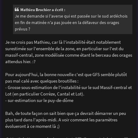
s
s
Mathieu Brochier a écrit :
a
g
Je me demande si l'averse qui est passée sur le sud ardéchois
e
en fin de matinée n'a pas jouée en la défaveur des orages
prévus ?
Je ne crois pas Mathieu, car là l'instabilité était notablement
surestimée sur l'ensemble de la zone, en particulier sur l'est du
massif-central, zone modélisée comme étant le berceau des orages
attendus hier. :?
Pour aujourd'hui, la bonne nouvelle c'est que GFS semble plutôt
pas mal calé avec quelques broutilles :
- Grosse sous-estimation de l'instabilité sur le sud Massif-central et
Lot (en particulier Corrèze, Cantal et Lot).
- sur-estimation sur le puy-de-dôme
Bah, de toute façon on sait bien que ça devrait démarrer un peu
plus tard dans l'après-midi. A voir comment les paramètres
évolueront à ce moment là ;)