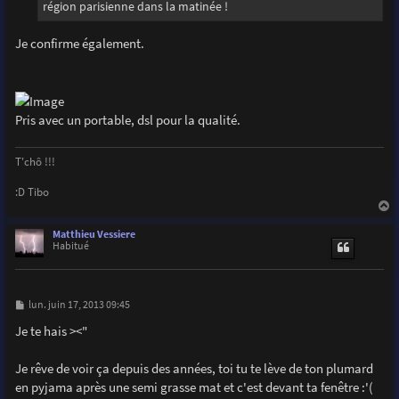
région parisienne dans la matinée !
Je confirme également.
Pris avec un portable, dsl pour la qualité.
T'chô !!!
:D Tibo
a
u
Matthieu Vessiere
t
Habitué
M
lun. juin 17, 2013 09:45
e
s
Je te hais ><"
s
a
g
Je rêve de voir ça depuis des années, toi tu te lève de ton plumard
e
en pyjama après une semi grasse mat et c'est devant ta fenêtre :'(