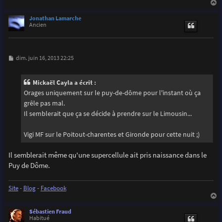
a
u
Jonathan Lamarche
t
Ancien
M
dim. juin 16, 2013 22:25
e
s
s
Mickaël Cayla a écrit :
a
g
Orages uniquement sur le puy-de-dôme pour l'instant où ça
e
grêle pas mal.
Il semblerait que ça se décide à prendre sur le Limousin...
Vigi MF sur le Poitout-charentes et Gironde pour cette nuit ;)
Il semblerait même qu'une supercellule ait pris naissance dans le
Puy de Dôme.
Site
-
Blog
-
Facebook
a
u
Sébastien Fraud
t
Habitué