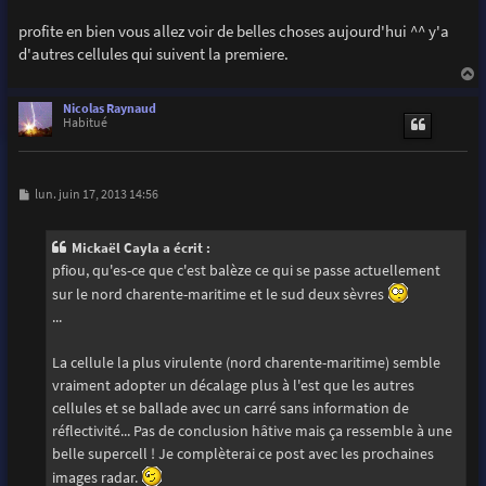
profite en bien vous allez voir de belles choses aujourd'hui ^^ y'a
d'autres cellules qui suivent la premiere.
a
u
Nicolas Raynaud
t
Habitué
M
lun. juin 17, 2013 14:56
e
s
s
Mickaël Cayla a écrit :
a
g
pfiou, qu'es-ce que c'est balèze ce qui se passe actuellement
e
sur le nord charente-maritime et le sud deux sèvres
...
La cellule la plus virulente (nord charente-maritime) semble
vraiment adopter un décalage plus à l'est que les autres
cellules et se ballade avec un carré sans information de
réflectivité... Pas de conclusion hâtive mais ça ressemble à une
belle supercell ! Je complèterai ce post avec les prochaines
images radar.