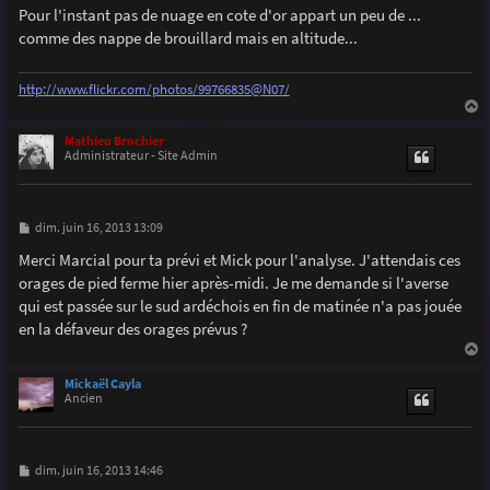
g
Pour l'instant pas de nuage en cote d'or appart un peu de ...
e
comme des nappe de brouillard mais en altitude...
http://www.flickr.com/photos/99766835@N07/
a
u
Mathieu Brochier
t
Administrateur - Site Admin
M
dim. juin 16, 2013 13:09
e
s
Merci Marcial pour ta prévi et Mick pour l'analyse. J'attendais ces
s
orages de pied ferme hier après-midi. Je me demande si l'averse
a
g
qui est passée sur le sud ardéchois en fin de matinée n'a pas jouée
e
en la défaveur des orages prévus ?
a
u
Mickaël Cayla
t
Ancien
M
dim. juin 16, 2013 14:46
e