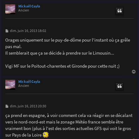
a
u
Mickaël Cayla
t
Ancien
M
dim. juin 16, 2013 18:02
e
s
Orages uniquement sur le puy-de-dôme pour l'instant où ça grêle
s
pas mal.
a
g
Il semblerait que ça se décide à prendre sur le Limousin...
e
Vigi MF sur le Poitout-charentes et Gironde pour cette nuit ;)
a
u
Mickaël Cayla
t
Ancien
M
dim. juin 16, 2013 20:30
e
s
ça prend en espagne, à voir comment cela va réagir en se décalant
s
vers le nord-nord-est mais le zonage Météo france semble être
a
g
vraiment bon (plus à l'est des sorties actuelles GFS qui voit le gros
e
sur Pays de la Loire