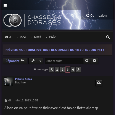
Connexion
R
Accueil
Index du forum
Météo et climatologie des orages
Prévisions et suivis des orages
e
PRÉVISIONS ET OBSERVATIONS DES ORAGES DU 10 AU 16 JUIN 2013
c
h
Rechercher
Recherche a
Répondre
e
1
2
3
4
46 messages
Précédente
Suivante
r
Fabien Colas
Habitué
c
h
e
M
dim. juin 16, 2013 10:52
e
r
s
A bon on va peut être en finir avec c'est tas de flotte alors :p
s
a