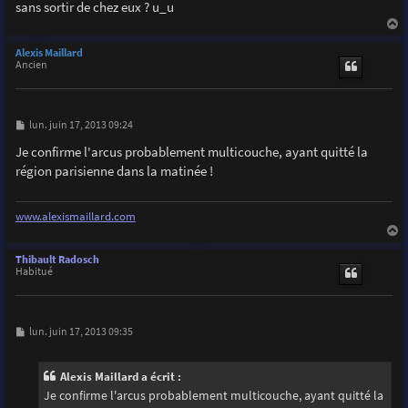
sans sortir de chez eux ? u_u
a
u
Alexis Maillard
t
Ancien
M
lun. juin 17, 2013 09:24
e
s
Je confirme l'arcus probablement multicouche, ayant quitté la
s
région parisienne dans la matinée !
a
g
e
www.alexismaillard.com
a
u
Thibault Radosch
t
Habitué
M
lun. juin 17, 2013 09:35
e
s
s
Alexis Maillard a écrit :
a
g
Je confirme l'arcus probablement multicouche, ayant quitté la
e