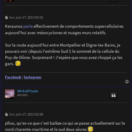
M
lun. juin 17, 2013 00:10
e
s
Keraunos
parle
effectivement de comportements supercellulaires
s
aujourd'hui avec mésocyclones et nuages murs rotatifs.
a
g
e
Sur la route aujourd'hui entre Montpellier et Digne-les-Bains, je
pouvais voir (depuis l'extrême Sud !) le sommet de la cellule du
Puy-de-Dôme. Surprenant ! J'espère que vous avez choppé ça les
gars.
Facebook
|
Instagram
a
u
Mickaël Cayla
t
Ancien
M
lun. juin 17, 2013 02:38
e
s
pfiou, qu'es-ce que c'est balèze ce qui se passe actuellement sur le
s
nord charente-maritime et le sud deux sèvres
a