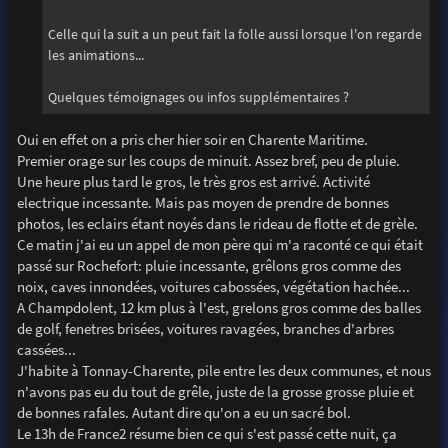
Celle qui la suit a un peut fait la folle aussi lorsque l'on regarde
les animations...
Quelques témoignages ou infos supplémentaires ?
Oui en effet on a pris cher hier soir en Charente Maritime.
Premier orage sur les coups de minuit. Assez bref, peu de pluie.
Une heure plus tard le gros, le très gros est arrivé. Activité
electrique incessante. Mais pas moyen de prendre de bonnes
photos, les eclairs étant noyés dans le rideau de flotte et de grèle.
Ce matin j'ai eu un appel de mon père qui m'a raconté ce qui était
passé sur Rochefort: pluie incessante, grêlons gros comme des
noix, caves innondées, voitures cabossées, végétation hachée...
A Champdolent, 12 km plus à l'est, grelons gros comme des balles
de golf, fenetres brisées, voitures ravagées, branches d'arbres
cassées...
J'habite à Tonnay-Charente, pile entre les deux communes, et nous
n'avons pas eu du tout de grêle, juste de la grosse grosse pluie et
de bonnes rafales. Autant dire qu'on a eu un sacré bol.
Le 13h de France2 résume bien ce qui s'est passé cette nuit, ça