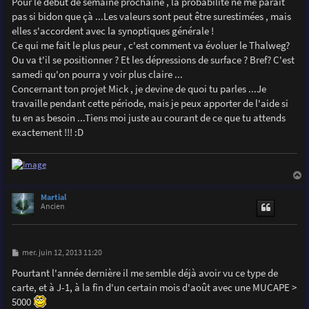
Pour le début de semaine prochaine , la probabilité ne me paraît
s
pas si bidon que çà ...Les valeurs sont peut être surestimées , mais
a
g
elles s'accordent avec la synoptiques générale !
e
Ce qui me fait le plus peur , c'est comment va évoluer le Thalweg?
Ou va t'il se positionner ? Et les dépressions de surface ? Bref? C'est
samedi qu'on pourra y voir plus claire ...
Concernant ton projet Mick , je devine de quoi tu parles ...Je
travaille pendant cette période, mais je peux apporter de l'aide si
tu en as besoin ...Tiens moi juste au courant de ce que tu attends
exactement !!! :D
a
u
Martial
t
Ancien
M
mer. juin 12, 2013 11:20
e
s
Pourtant l'année dernière il me semble déjà avoir vu ce type de
s
carte, et à J-1, à la fin d'un certain mois d'août avec une MUCAPE >
a
g
5000
e