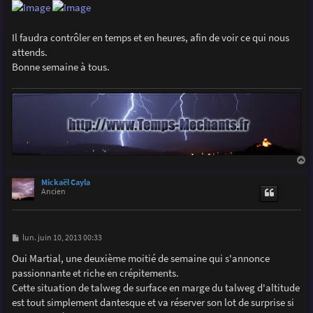
Il faudra contrôler en temps et en heures, afin de voir ce qui nous
attends.
Bonne semaine à tous.
a
u
Mickaël Cayla
t
Ancien
M
lun. juin 10, 2013 00:33
e
s
Oui Martial, une deuxième moitié de semaine qui s'annonce
s
passionnante et riche en crépitements.
a
g
Cette situation de talweg de surface en marge du talweg d'altitude
e
est tout simplement dantesque et va réserver son lot de surprise si