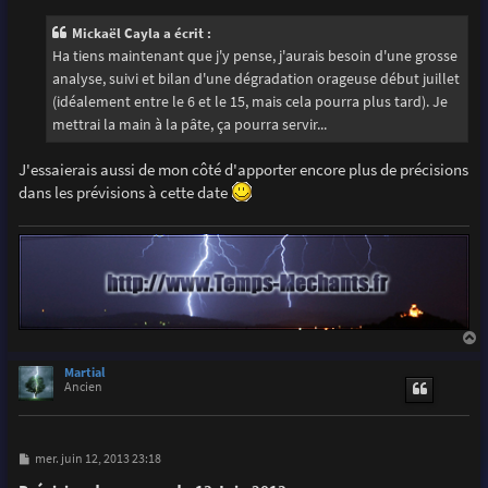
Mickaël Cayla a écrit :
Ha tiens maintenant que j'y pense, j'aurais besoin d'une grosse
analyse, suivi et bilan d'une dégradation orageuse début juillet
(idéalement entre le 6 et le 15, mais cela pourra plus tard). Je
mettrai la main à la pâte, ça pourra servir...
J'essaierais aussi de mon côté d'apporter encore plus de précisions
dans les prévisions à cette date
a
u
Martial
t
Ancien
M
mer. juin 12, 2013 23:18
e
s