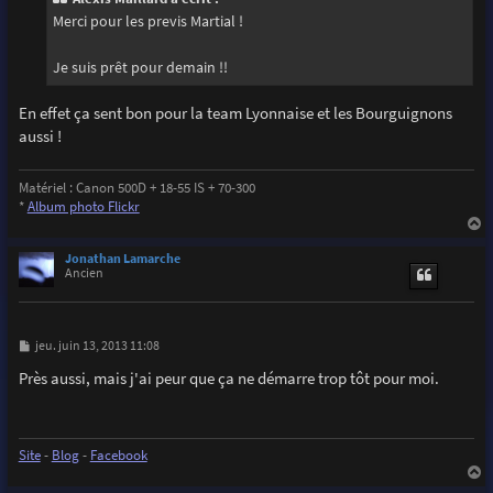
a
g
Merci pour les previs Martial !
e
Je suis prêt pour demain !!
En effet ça sent bon pour la team Lyonnaise et les Bourguignons
aussi !
Matériel : Canon 500D + 18-55 IS + 70-300
*
Album photo Flickr
a
u
Jonathan Lamarche
t
Ancien
M
jeu. juin 13, 2013 11:08
e
s
Près aussi, mais j'ai peur que ça ne démarre trop tôt pour moi.
s
a
g
e
Site
-
Blog
-
Facebook
a