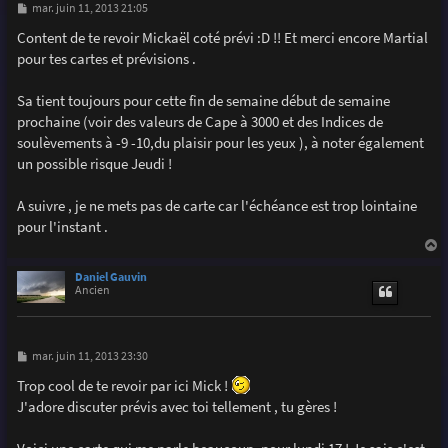
M
mar. juin 11, 2013 21:05
e
s
Content de te revoir Mickaël coté prévi :D !! Et merci encore Martial
s
pour tes cartes et prévisions .
a
g
e
Sa tient toujours pour cette fin de semaine début de semaine
prochaine (voir des valeurs de Cape à 3000 et des Indices de
soulèvements à -9 -10,du plaisir pour les yeux ), à noter également
un possible risque Jeudi !
A suivre , je ne mets pas de carte car l'échéance est trop lointaine
pour l'instant .
a
u
Daniel Gauvin
t
Ancien
M
mar. juin 11, 2013 23:30
e
s
Trop cool de te revoir par ici Mick !
s
J'adore discuter prévis avec toi tellement , tu gères !
a
g
e