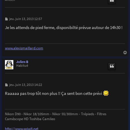
M
jeu. juin 13, 2013 12:57
e
s
Je les attends de pied ferme, disponibilté prévue autour de 14h30 !
s
a
g
e
www.alexismaillard.com
a
u
Julien B
t
Habitué
M
jeu. juin 13, 2013 14:22
e
s
Raaaaa pas trop tôt non plus !! Ça sent bon cette prévi
s
a
g
e
Nikon D90 - Nikor 18/105mm - Nikor 55/300mm - Trépieds - Filtres
Caméscope HD Toshiba Camileo
http://www.spiwit.net