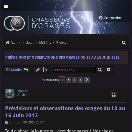
Connexion
R
Accueil
Index du forum
Météo et climatologie des orages
Prévisions et suivis des orages
e
PRÉVISIONS ET OBSERVATIONS DES ORAGES DU 10 AU 16 JUIN 2013
c
h
Rechercher
Recherche a
Répondre
e
1
2
3
4
46 messages
Suivante
r
Martial
Ancien
c
h
Prévisions et observations des orages du 10 au
e
16 Juin 2013
r
M
dim. juin 09, 2013 23:07
e
s
Tout d'abord, la journée qui vient de se passer à été riche de