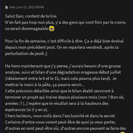
M
mer. juin 12, 2013 00:46
e
s
Salut Dan, content de te lire.
s
N'en fait pas trop non plus, y'a des gens qui vont finir par le croire,
a
g
ce serait dommageable
e
Pour la fin de semaine, c'est difficile à dire. Ça a déjà bien évolué
depuis mon précédent post. On en reparlera vendredi, après la
perturbation de jeudi ;)
Ha tiens maintenant que j'y pense, j'aurais besoin d'une grosse
analyse, suivi et bilan d'une dégradation orageuse début juillet
(idéalement entre le 6 et le 15, mais cela pourra plus tard). Je
mettrai la main à la pâte, ça pourra servir...
Cette prévision détaillée ainsi que le bilan établi serviront à
terminer un projet qui traine depuis plusieurs mois (non ? Bon ok,
années :? ), j'espère que le résultat sera à la hauteurs des
espérances (si il y en a).
Chers lecteurs, vous voilà dans l'exclusivité et dans le secret.
Certains d'entre-vous voient peut-être de quoi je veux parler,
d'autres en sont peut-être sûr, d'autres encore peuvent se faire des