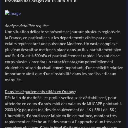
Prévision des orages du 13 Juin 2013:
s
a
g
e
Analyse détaillée requise.
Une situation délicate se présente ce jour sur plusieurs régions de
la France, en particulier sur les départements ciblés par deux
éclairs représentant une puissance Modérée. Un vaste complexe
pluvieux devrait se mettre en place dans un flux parfaitement bien
axé Sud-Ouest à 500hPa et particulièrement rapide. L'avant de ce
corps pluvieux prendra un caractère orageux potentiellement
virulent en raison du cisaillement important, d'une hélicité relative
importante ainsi que d'une instabilité dans les profils verticaux
marquée.
Dans les départements ciblés en Orange
:
Dès la fin de matinée, les profils verticaux se déstabilisent, pour
atteindre en cours d'après-midi des valeurs de MUCAPE pointant à
2000J/Kg pour des incides de soulèvement de -4K ( SBLI de -5K ).
L'humidité, d'abord assez faible en fin de matinée, montera très
rapidement en flèche au fil des heures à l'approche d'un très vaste
complexe pluvieux. C'est le bord d'attaque de ce corps pluvieux