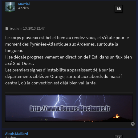
u
Martial
t
Ancien
M
jeu. juin 13, 2013 12:47
e
s
Le corps pluvieux est bel et bien au rendez-vous, et s'étale pour le
s
moment des Pyrénées-Atlantique aux Ardennes, sur toute la
a
g
longueur.
e
Il se décale progressivement en direction de l'Est, dans un flux bien
axé Sud-Ouest.
Les premiers signes d'instabilité apparaissent déjà sur les
départements ciblés en Orange, surtout aux abords du massif-
central, où la convection est déjà bien vaillante.
a
u
Alexis Maillard
t
Ancien