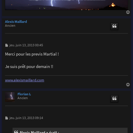
a
u
Alexis Maillard
t
Ancien
M
jeu. juin 13, 2013 00:45
e
s
Merci pour les previs Martial !
s
a
g
Je suis prêt pour demain !!
e
www.alexismaillard.com
a
u
Florian L
t
Ancien
M
jeu. juin 13, 2013 09:14
e
s
s
Alexis Maillard a écrit :