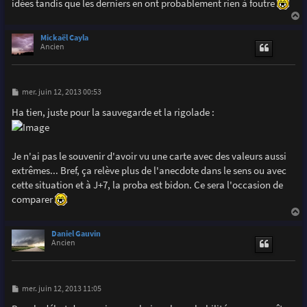
idées tandis que les derniers en ont probablement rien à foutre
a
u
Mickaël Cayla
t
Ancien
M
mer. juin 12, 2013 00:53
e
s
Ha tien, juste pour la sauvegarde et la rigolade :
s
a
g
e
Je n'ai pas le souvenir d'avoir vu une carte avec des valeurs aussi
extrêmes... Bref, ça relève plus de l'anecdote dans le sens ou avec
cette situation et à J+7, la proba est bidon. Ce sera l'occasion de
comparer
a
u
Daniel Gauvin
t
Ancien
M
mer. juin 12, 2013 11:05
e
s