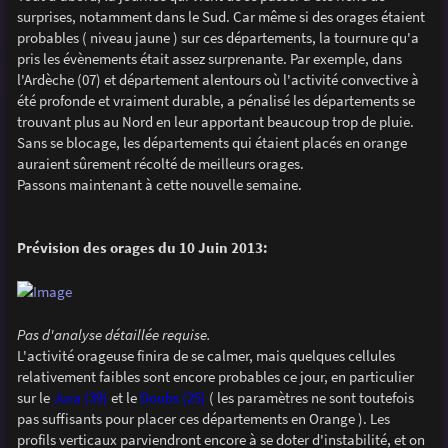
s
surprises, notamment dans le Sud. Car même si des orages étaient
a
g
probables ( niveau jaune ) sur ces départements, la tournure qu'a
e
pris les évènements était assez surprenante. Par exemple, dans
l'Ardèche (07) et département alentours où l'activité convective à
été profonde et vraiment durable, a pénalisé les départements se
trouvant plus au Nord en leur apportant beaucoup trop de pluie.
Sans se blocage, les départements qui étaient placés en orange
auraient sûrement récolté de meilleurs orages.
Passons maintenant à cette nouvelle semaine.
Prévision des orages du 10 Juin 2013:
Pas d'analyse détaillée requise.
L'activité orageuse finira de se calmer, mais quelques cellules
relativement faibles sont encore probables ce jour, en particulier
sur le
Jura (39)
et le
Doubs (25)
( les paramètres ne sont toutefois
pas suffisants pour placer ces départements en Orange ). Les
profils verticaux parviendront encore à se doter d'instabilité, et on