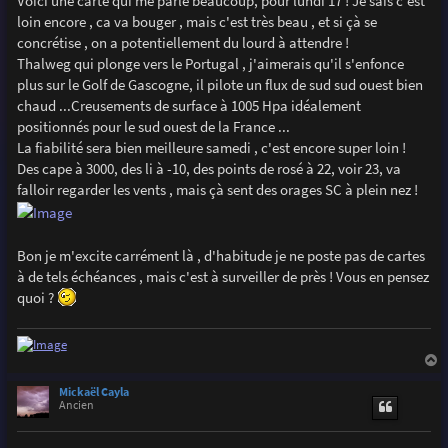
Voici une carte qui me parle beaucoup, pour lundi 17 ! Je sais c'est
loin encore , ca va bouger , mais c'est très beau , et si çà se
concrétise , on a potentiellement du lourd à attendre !
Thalweg qui plonge vers le Portugal , j'aimerais qu'il s'enfonce
plus sur le Golf de Gascogne, il pilote un flux de sud sud ouest bien
chaud ...Creusements de surface à 1005 Hpa idéalement
positionnés pour le sud ouest de la France ...
La fiabilité sera bien meilleure samedi , c'est encore super loin !
Des cape à 3000, des li à -10, des points de rosé à 22, voir 23, va
falloir regarder les vents , mais çà sent des orages SC à plein nez !
Bon je m'excite carrément là , d'habitude je ne poste pas de cartes
à de tels échéances , mais c'est à surveiller de près ! Vous en pensez
quoi ?
a
u
Mickaël Cayla
t
Ancien