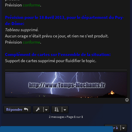
Prévision
conforme
.
Prévision pour le 18 Avril 2013, pour le département du Puy-
de-Dôme:
Tableau supprimé.
Aucun orage n'était prévu ce jour, et rien ne s'est produit.
Prévision
conforme
.
Complément de cartes sur l'ensemble de la situation:
Support de cartes supprimé pour fluidifier le topic.
a
u
Répondre
t
2 messages • Page
1
sur
1
Aller à