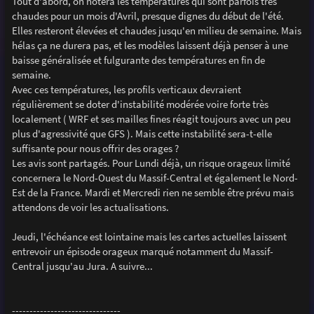
Tout d'abord, on notera les températures qui sont parfois très
a
g
chaudes pour un mois d'Avril, presque dignes du début de l'été.
e
Elles resteront élevées et chaudes jusqu'en milieu de semaine. Mais
hélas ça ne durera pas, et les modèles laissent déjà penser à une
baisse généralisée et fulgurante des températures en fin de
semaine.
Avec ces températures, les profils verticaux devraient
régulièrement se doter d'instabilité modérée voire forte très
localement ( WRF et ses mailles fines réagit toujours avec un peu
plus d'agressivité que GFS ). Mais cette instabilité sera-t-elle
suffisante pour nous offrir des orages ?
Les avis sont partagés. Pour Lundi déjà, un risque orageux limité
concernera le Nord-Ouest du Massif-Central et également le Nord-
Est de la France. Mardi et Mercredi rien ne semble être prévu mais
attendons de voir les actualisations.
Jeudi, l'échéance est lointaine mais les cartes actuelles laissent
entrevoir un épisode orageux marqué notamment du Massif-
Central jusqu'au Jura. A suivre...
-------------------------------