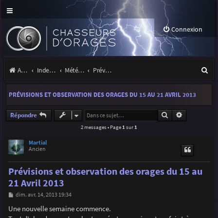
Connexion
R
Accueil
Index du forum
Météo et climatologie des orages
Prévisions et suivis des orages
e
PRÉVISIONS ET OBSERVATION DES ORAGES DU 15 AU 21 AVRIL 2013
c
h
Rechercher
Recherche a
Répondre
2 messages • Page
1
sur
1
e
r
Martial
Ancien
c
Prévisions et observation des orages du 15 au
h
21 Avril 2013
e
M
dim. avr. 14, 2013 19:34
r
e
s
Une nouvelle semaine commence.
s