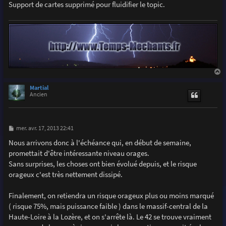
Support de cartes supprimé pour fluidifier le topic.
a
u
Martial
t
Ancien
M
mer. avr. 17, 2013 22:41
e
s
Nous arrivons donc à l'échéance qui, en début de semaine,
s
promettait d'être intéressante niveau orages.
a
g
Sans surprises, les choses ont bien évolué depuis, et le risque
e
orageux c'est très nettement dissipé.
Finalement, on retiendra un risque orageux plus ou moins marqué
( risque 75%, mais puissance faible ) dans le massif-central de la
Haute-Loire à la Lozère, et on s'arrête là. Le 42 se trouve vraiment