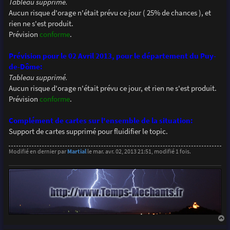
Tableau supprimé.
Aucun risque d'orage n'était prévu ce jour ( 25% de chances ), et
rien ne s'est produit.
Prévision
conforme
.
Prévision pour le 02 Avril 2013, pour le département du Puy-
de-Dôme:
Tableau supprimé.
Aucun risque d'orage n'était prévu ce jour, et rien ne s'est produit.
Prévision
conforme
.
Complément de cartes sur l'ensemble de la situation:
Support de cartes supprimé pour fluidifier le topic.
Modifié en dernier par
Martial
le mar. avr. 02, 2013 21:51, modifié 1 fois.
a