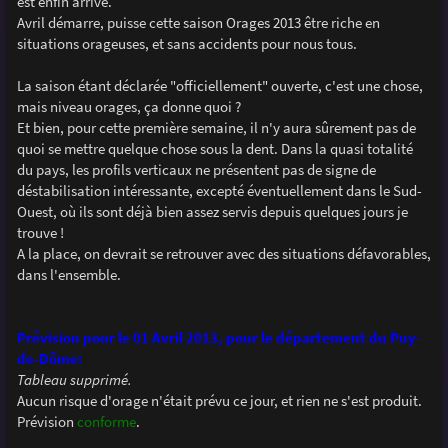
est enfin arrivé.
a
g
Avril démarre, puisse cette saison Orages 2013 être riche en
e
situations orageuses, et sans accidents pour nous tous.
La saison étant déclarée "officiellement" ouverte, c'est une chose,
mais niveau orages, ça donne quoi ?
Et bien, pour cette première semaine, il n'y aura sûrement pas de
quoi se mettre quelque chose sous la dent. Dans la quasi totalité
du pays, les profils verticaux ne présentent pas de signe de
déstabilisation intéressante, excepté éventuellement dans le Sud-
Ouest, où ils sont déjà bien assez servis depuis quelques jours je
trouve !
A la place, on devrait se retrouver avec des situations défavorables,
dans l'ensemble.
Prévision pour le 01 Avril 2013, pour le département du Puy-
de-Dôme:
Tableau supprimé.
Aucun risque d'orage n'était prévu ce jour, et rien ne s'est produit.
Prévision
conforme
.