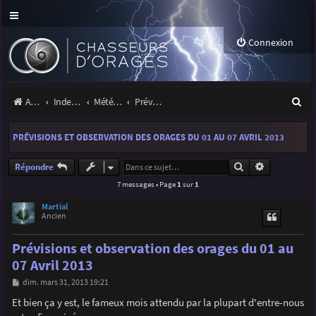
Connexion
R
Accueil
Index du forum
Météo et climatologie des orages
Prévisions et suivis des orages
e
PRÉVISIONS ET OBSERVATION DES ORAGES DU 01 AU 07 AVRIL 2013
c
h
Rechercher
Recherche a
Répondre
7 messages • Page
1
sur
1
e
r
Martial
Ancien
c
Prévisions et observation des orages du 01 au
h
07 Avril 2013
e
M
dim. mars 31, 2013 19:21
r
e
s
Et bien ça y est, le fameux mois attendu par la plupart d'entre-nous
s