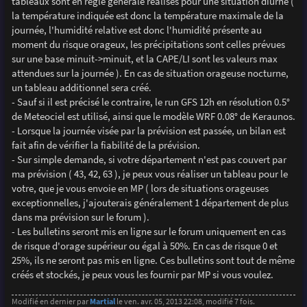
tableaux sont en règle générale réalisés pour une situation diurne (
la température indiquée est donc la température maximale de la
journée, l'humidité relative est donc l'humidité présente au
moment du risque orageux, les précipitations sont celles prévues
sur une base minuit->minuit, et la CAPE/LI sont les valeurs max
attendues sur la journée ). En cas de situation orageuse nocturne,
un tableau additionnel sera créé.
- Sauf si il est précisé le contraire, le run GFS 12h en résolution 0.5°
de Meteociel est utilisé, ainsi que le modèle WRF 0.08° de Keraunos.
- Lorsque la journée visée par la prévision est passée, un bilan est
fait afin de vérifier la fiabilité de la prévision.
- Sur simple demande, si votre département n'est pas couvert par
ma prévision ( 43, 42, 63 ), je peux vous réaliser un tableau pour le
votre, que je vous envoie en MP ( lors de situations orageuses
exceptionnelles, j'ajouterais généralement 1 département de plus
dans ma prévision sur le forum ).
- Les bulletins seront mis en ligne sur le forum uniquement en cas
de risque d'orage supérieur ou égal à 50%. En cas de risque 0 et
25%, ils ne seront pas mis en ligne. Ces bulletins sont tout de même
créés et stockés, je peux vous les fournir par MP si vous voulez.
Modifié en dernier par
Martial
le ven. avr. 05, 2013 22:08, modifié 7 fois.