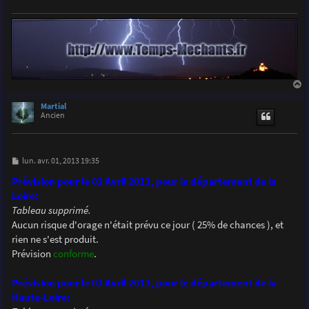
a
u
Martial
t
Ancien
M
lun. avr. 01, 2013 19:35
e
s
Prévision pour le 02 Avril 2013, pour le département de la
s
Loire:
a
g
Tableau supprimé.
e
Aucun risque d'orage n'était prévu ce jour ( 25% de chances ), et
rien ne s'est produit.
Prévision
conforme
.
Prévision pour le 02 Avril 2013, pour le département de la
Haute-Loire: