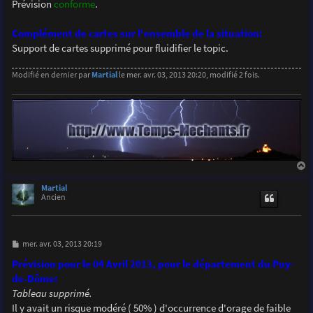
Prévision
conforme
.
Complément de cartes sur l'ensemble de la situation:
Support de cartes supprimé pour fluidifier le topic.
Modifié en dernier par
Martial
le mer. avr. 03, 2013 20:20, modifié 2 fois.
a
u
Martial
t
Ancien
M
mer. avr. 03, 2013 20:19
e
s
Prévision pour le 04 Avril 2013, pour le département du Puy-
s
de-Dôme:
a
g
Tableau supprimé.
e
Il y avait un risque modéré ( 50% ) d'occurrence d'orage de faible