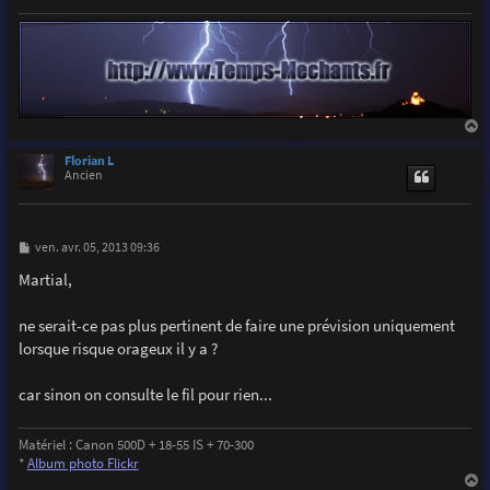
a
u
Florian L
t
Ancien
M
ven. avr. 05, 2013 09:36
e
s
Martial,
s
a
g
ne serait-ce pas plus pertinent de faire une prévision uniquement
e
lorsque risque orageux il y a ?
car sinon on consulte le fil pour rien...
Matériel : Canon 500D + 18-55 IS + 70-300
*
Album photo Flickr