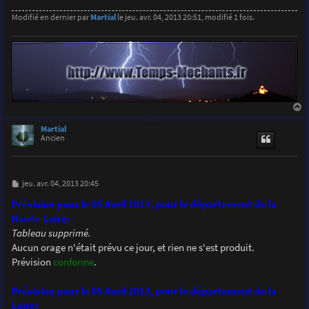
Modifié en dernier par
Martial
le jeu. avr. 04, 2013 20:51, modifié 1 fois.
a
u
Martial
t
Ancien
M
jeu. avr. 04, 2013 20:45
e
s
Prévision pour le 05 Avril 2013, pour le département de la
s
Haute-Loire:
a
g
Tableau supprimé.
e
Aucun orage n'était prévu ce jour, et rien ne s'est produit.
Prévision
conforme
.
Prévision pour le 05 Avril 2013, pour le département de la
Loire: