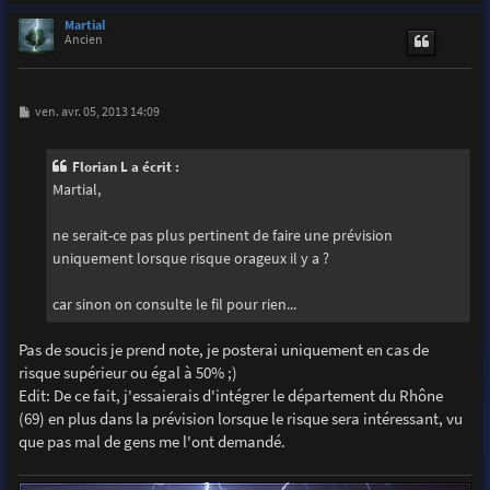
a
u
Martial
t
Ancien
M
ven. avr. 05, 2013 14:09
e
s
s
Florian L a écrit :
a
g
Martial,
e
ne serait-ce pas plus pertinent de faire une prévision
uniquement lorsque risque orageux il y a ?
car sinon on consulte le fil pour rien...
Pas de soucis je prend note, je posterai uniquement en cas de
risque supérieur ou égal à 50% ;)
Edit: De ce fait, j'essaierais d'intégrer le département du Rhône
(69) en plus dans la prévision lorsque le risque sera intéressant, vu
que pas mal de gens me l'ont demandé.