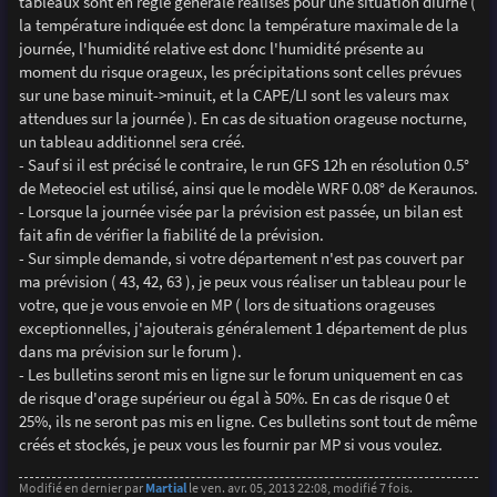
tableaux sont en règle générale réalisés pour une situation diurne (
la température indiquée est donc la température maximale de la
journée, l'humidité relative est donc l'humidité présente au
moment du risque orageux, les précipitations sont celles prévues
sur une base minuit->minuit, et la CAPE/LI sont les valeurs max
attendues sur la journée ). En cas de situation orageuse nocturne,
un tableau additionnel sera créé.
- Sauf si il est précisé le contraire, le run GFS 12h en résolution 0.5°
de Meteociel est utilisé, ainsi que le modèle WRF 0.08° de Keraunos.
- Lorsque la journée visée par la prévision est passée, un bilan est
fait afin de vérifier la fiabilité de la prévision.
- Sur simple demande, si votre département n'est pas couvert par
ma prévision ( 43, 42, 63 ), je peux vous réaliser un tableau pour le
votre, que je vous envoie en MP ( lors de situations orageuses
exceptionnelles, j'ajouterais généralement 1 département de plus
dans ma prévision sur le forum ).
- Les bulletins seront mis en ligne sur le forum uniquement en cas
de risque d'orage supérieur ou égal à 50%. En cas de risque 0 et
25%, ils ne seront pas mis en ligne. Ces bulletins sont tout de même
créés et stockés, je peux vous les fournir par MP si vous voulez.
Modifié en dernier par
Martial
le ven. avr. 05, 2013 22:08, modifié 7 fois.