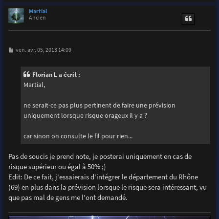
a
u
Martial
t
Ancien
M
ven. avr. 05, 2013 14:09
e
s
s
Florian L a écrit :
a
g
Martial,
e
ne serait-ce pas plus pertinent de faire une prévision
uniquement lorsque risque orageux il y a ?
car sinon on consulte le fil pour rien...
Pas de soucis je prend note, je posterai uniquement en cas de
risque supérieur ou égal à 50% ;)
Edit: De ce fait, j'essaierais d'intégrer le département du Rhône
(69) en plus dans la prévision lorsque le risque sera intéressant, vu
que pas mal de gens me l'ont demandé.