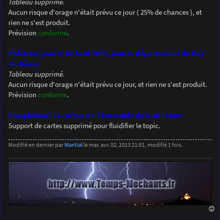
Tableau supprimé.
Aucun risque d'orage n'était prévu ce jour ( 25% de chances ), et
rien ne s'est produit.
Prévision
conforme
.
Prévision pour le 02 Avril 2013, pour le département du Puy-
de-Dôme:
Tableau supprimé.
Aucun risque d'orage n'était prévu ce jour, et rien ne s'est produit.
Prévision
conforme
.
Complément de cartes sur l'ensemble de la situation:
Support de cartes supprimé pour fluidifier le topic.
Modifié en dernier par
Martial
le mar. avr. 02, 2013 21:51, modifié 1 fois.
a