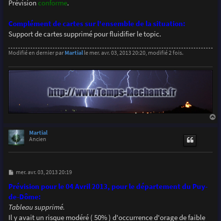
Prévision
conforme
.
Complément de cartes sur l'ensemble de la situation:
Support de cartes supprimé pour fluidifier le topic.
Modifié en dernier par
Martial
le mer. avr. 03, 2013 20:20, modifié 2 fois.
a
u
Martial
t
Ancien
M
mer. avr. 03, 2013 20:19
e
s
Prévision pour le 04 Avril 2013, pour le département du Puy-
s
de-Dôme:
a
g
Tableau supprimé.
e
Il y avait un risque modéré ( 50% ) d'occurrence d'orage de faible