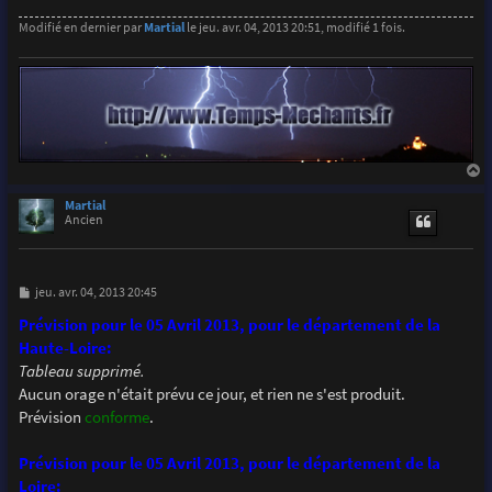
Modifié en dernier par
Martial
le jeu. avr. 04, 2013 20:51, modifié 1 fois.
a
u
Martial
t
Ancien
M
jeu. avr. 04, 2013 20:45
e
s
Prévision pour le 05 Avril 2013, pour le département de la
s
Haute-Loire:
a
g
Tableau supprimé.
e
Aucun orage n'était prévu ce jour, et rien ne s'est produit.
Prévision
conforme
.
Prévision pour le 05 Avril 2013, pour le département de la
Loire: