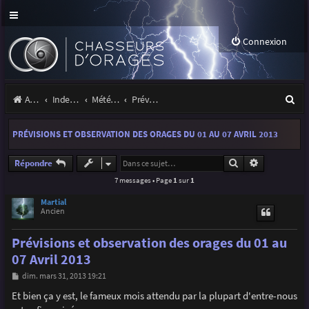
Connexion
R
Accueil
Index du forum
Météo et climatologie des orages
Prévisions et suivis des orages
e
PRÉVISIONS ET OBSERVATION DES ORAGES DU 01 AU 07 AVRIL 2013
c
h
Rechercher
Recherche a
Répondre
7 messages • Page
1
sur
1
e
r
Martial
Ancien
c
Prévisions et observation des orages du 01 au
h
07 Avril 2013
e
M
dim. mars 31, 2013 19:21
r
e
s
Et bien ça y est, le fameux mois attendu par la plupart d'entre-nous
s