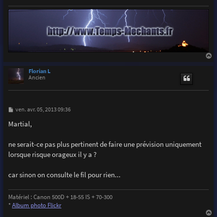
a
u
Florian L
t
Ancien
M
ven. avr. 05, 2013 09:36
e
s
Martial,
s
a
g
ne serait-ce pas plus pertinent de faire une prévision uniquement
e
lorsque risque orageux il y a ?
car sinon on consulte le fil pour rien...
Matériel : Canon 500D + 18-55 IS + 70-300
*
Album photo Flickr