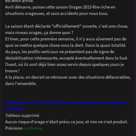
est enfin arrivé.
a
g
Avril démarre, puisse cette saison Orages 2013 être riche en
e
situations orageuses, et sans accidents pour nous tous.
La saison étant déclarée "officiellement" ouverte, c'est une chose,
mais niveau orages, ça donne quoi ?
Et bien, pour cette première semaine, il n'y aura sûrement pas de
quoi se mettre quelque chose sous la dent. Dans la quasi totalité
du pays, les profils verticaux ne présentent pas de signe de
déstabilisation intéressante, excepté éventuellement dans le Sud-
Ouest, où ils sont déjà bien assez servis depuis quelques jours je
trouve !
A la place, on devrait se retrouver avec des situations défavorables,
dans l'ensemble.
Prévision pour le 01 Avril 2013, pour le département du Puy-
de-Dôme:
Tableau supprimé.
Aucun risque d'orage n'était prévu ce jour, et rien ne s'est produit.
Prévision
conforme
.