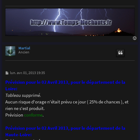
a
u
Martial
t
Ancien
M
lun. avr. 01, 2013 19:35
e
s
Prévision pour le 02 Avril 2013, pour le département de la
s
Loire:
a
g
Tableau supprimé.
e
Aucun risque d'orage n'était prévu ce jour ( 25% de chances ), et
rien ne s'est produit.
Prévision
conforme
.
Prévision pour le 02 Avril 2013, pour le département de la
Haute-Loire: