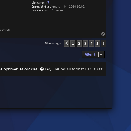
Messages :
7
Enregistré le :
jeu. juin 04, 2020 16:02
Localisation :
Auxerre
aphies
H
a
u
1
2
3
4
5
6
76 messages
Précédente
t
Aller à
Supprimer les cookies
FAQ
Heures au format
UTC+02:00