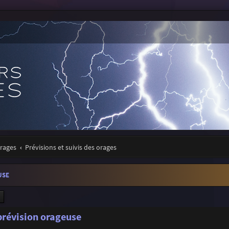
orages
Prévisions et suivis des orages
USE
ercher
Recherche avancée
 prévision orageuse