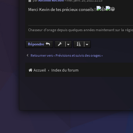
M
Antonin Rochon
par
»
mer. janv. 20, 2021 21:13
e
s
Merci Kevin de tes précieux conseils !
s
a
g
e
Chasseur d'orage depuis quelques années maintenant sur la régio
Répondre
Retourner vers « Prévisions et suivis des orages »
Accueil
Index du forum