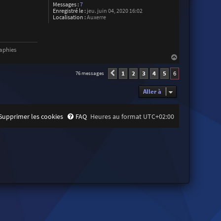
Messages :
7
Enregistré le :
jeu. juin 04, 2020 16:02
Localisation :
Auxerre
aphies
H
a
u
1
2
3
4
5
6
76 messages
Précédente
t
Aller à
Supprimer les cookies
FAQ
Heures au format
UTC+02:00