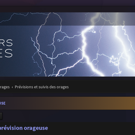
orages
Prévisions et suivis des orages
USE
ercher
Recherche avancée
 prévision orageuse