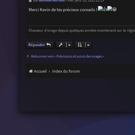
M
Antonin Rochon
par
»
mer. janv. 20, 2021 21:13
e
s
Merci Kevin de tes précieux conseils !
s
a
g
e
Chasseur d'orage depuis quelques années maintenant sur la régio
Répondre
Retourner vers « Prévisions et suivis des orages »
Accueil
Index du forum