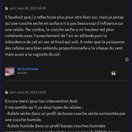
M
sam. mars 06, 2010 16:38
e
s
Il faudrait que j'y reflechisse plus pour etre bien sur, mais je pense
s
qu'une couche seche en surface n'a pas beaucoup d'influence sur
a
g
une rafale. Par contre, la couche seche a mi hauteur est plus
e
cohérente avec l'assechement de l'air en altitude puis la
subsidence de cet air sec et froid qui suit. A noter que la puissance
des rafales sera bien entendu proportionnelle a la vitesse du vent
mais aussi a la rugosite du sol.
a
u
Mickaël Cayla
t
Ancien
M
sam. mars 06, 2010 16:58
e
s
Encore merci pour ton intervention Avel.
s
Il me semble qu'il ya deux types de rafales :
a
g
- Rafale sèche dans un profil de basse couche sèche surmontée par
e
une couche humide.
- Rafale humide dans un profil basses couches humides
surmontées par une couche sèche aux environ de 500hPa (aussi