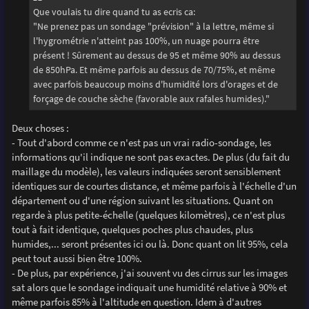
Que voulais tu dire quand tu as ecris ca:
"Ne prenez pas un sondage "prévision" à la lettre, même si
l'hygrométrie n'atteint pas 100%, un nuage pourra être
présent ! Sûrement au dessus de 95 et même 90% au dessus
de 850hPa. Et même parfois au dessus de 70/75%, et même
avec parfois beaucoup moins d'humidité lors d'orages et de
forçage de couche sèche (favorable aux rafales humides)."
Deux choses :
- Tout d'abord comme ce n'est pas un vrai radio-sondage, les
informations qu'il indique ne sont pas exactes. De plus (du fait du
maillage du modèle), les valeurs indiquées seront sensiblement
identiques sur de courtes distance, et même parfois à l'échelle d'un
département ou d'une région suivant les situations. Quant on
regarde à plus petite-échelle (quelques kilomètres), ce n'est plus
tout à fait identique, quelques poches plus chaudes, plus
humides,... seront présentes ici ou là. Donc quant on lit 95%, cela
peut tout aussi bien être 100%.
- De plus, par expérience, j'ai souvent vu des cirrus sur les images
sat alors que le sondage indiquait une humidité relative à 90% et
même parfois 85% à l'altitude en question. Idem à d'autres