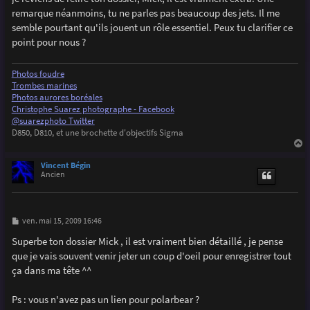
s
remarque néanmoins, tu ne parles pas beaucoup des jets. Il me
a
g
semble pourtant qu'ils jouent un rôle essentiel. Peux tu clarifier ce
e
point pour nous ?
Photos foudre
Trombes marines
Photos aurores boréales
Christophe Suarez photographe - Facebook
@suarezphoto Twitter
D850, D810, et une brochette d'objectifs Sigma
a
u
Vincent Bégin
t
Ancien
M
ven. mai 15, 2009 16:46
e
s
Superbe ton dossier Mick , il est vraiment bien détaillé , je pense
s
que je vais souvent venir jeter un coup d'oeil pour enregistrer tout
a
g
ça dans ma tête ^^
e
Ps : vous n'avez pas un lien pour polarbear ?