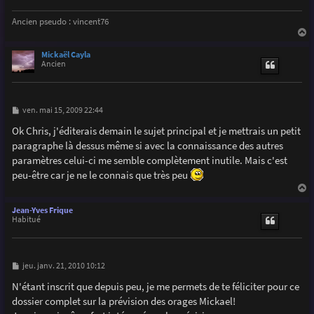
Ancien pseudo : vincent76
a
u
Mickaël Cayla
t
Ancien
M
ven. mai 15, 2009 22:44
e
s
Ok Chris, j'éditerais demain le sujet principal et je mettrais un petit
s
paragraphe là dessus même si avec la connaissance des autres
a
g
paramètres celui-ci me semble complètement inutile. Mais c'est
e
peu-être car je ne le connais que très peu
a
u
Jean-Yves Frique
t
Habitué
M
jeu. janv. 21, 2010 10:12
e
s
N'étant inscrit que depuis peu, je me permets de te féliciter pour ce
s
dossier complet sur la prévision des orages Mickael!
a
g