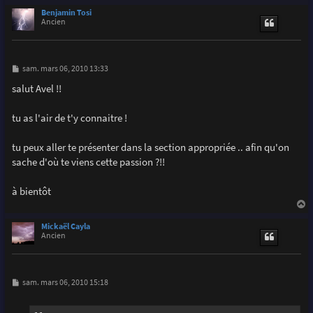
a
u
Benjamin Tosi
t
Ancien
M
sam. mars 06, 2010 13:33
e
s
salut Avel !!
s
a
g
tu as l'air de t'y connaitre !
e
tu peux aller te présenter dans la section appropriée .. afin qu'on
sache d'où te viens cette passion ?!!
à bientôt
a
u
Mickaël Cayla
t
Ancien
M
sam. mars 06, 2010 15:18
e
s
s