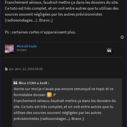
g
Franchement sérieux, faudrait mettre ça dans les dossiers du site.
e
Ce tuto est très complet, et on voit entre autres que tu utilises des
sources souvent négligées par les autres prévisionnistes
(radiosondages...). Bravo ;)
Ps : certaines cartes n'apparaissent plus.
a
u
Mickaël Cayla
t
Ancien
M
jeu. janv. 21, 2010 20:26
e
s
s
Nico 17/69 a écrit :
a
g
Honte sur moi je n'avais pas encore remarqué ce topic et ce
e
formidable dossier.
:P
Franchement sérieux, faudrait mettre ça dans les dossiers du
site. Ce tuto est très complet, et on voit entre autres que tu
utilises des sources souvent négligées par les autres
prévisionnistes (radiosondages...). Bravo ;)