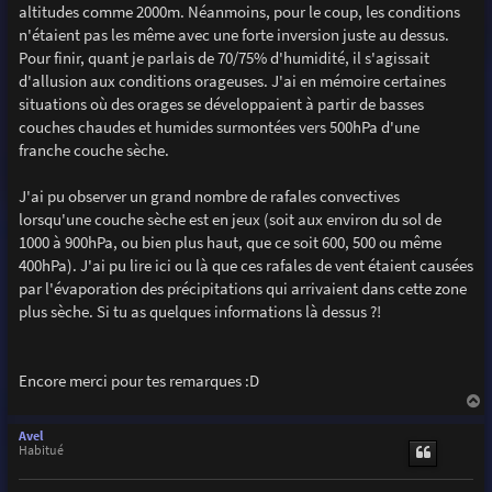
altitudes comme 2000m. Néanmoins, pour le coup, les conditions
n'étaient pas les même avec une forte inversion juste au dessus.
Pour finir, quant je parlais de 70/75% d'humidité, il s'agissait
d'allusion aux conditions orageuses. J'ai en mémoire certaines
situations où des orages se développaient à partir de basses
couches chaudes et humides surmontées vers 500hPa d'une
franche couche sèche.
J'ai pu observer un grand nombre de rafales convectives
lorsqu'une couche sèche est en jeux (soit aux environ du sol de
1000 à 900hPa, ou bien plus haut, que ce soit 600, 500 ou même
400hPa). J'ai pu lire ici ou là que ces rafales de vent étaient causées
par l'évaporation des précipitations qui arrivaient dans cette zone
plus sèche. Si tu as quelques informations là dessus ?!
Encore merci pour tes remarques :D
a
u
Avel
t
Habitué