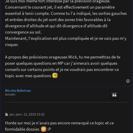
Je suis moi même fort intéressé par la prévision orageuse.
e
Concernant le courant jet, il est effectivement un paramètre
essentiel à tenir compte. Comme tu l'a indiqué, les sorties gauches
et entrées droites du jet sont des zones très favorables à la
divergence d'altitude et qui dit divergence d'altitude dit
convergence au sol.
Maintenant, l'explication est plus compliquée et je ne vais pas m'y
risquer.
A propos des prévisions orageuses Mick, tu me permettras de te
poser quelques questions en MP car j'aimerais avoir quelques
conseils sur certains points et je ne voudrais pas encombrer ce
topic avec mes questions
a
u
Nicolas Baluteau
t
Ancien
M
jeu. janv. 21, 2010 13:32
e
s
Honte sur moi je n'avais pas encore remarqué ce topic et ce
s
formidable dossier.
:P
a