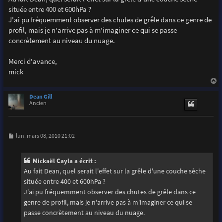
s
située entre 400 et 600hPa ?
a
g
J'ai pu fréquemment observer des chutes de grêle dans ce genre de
e
profil, mais je n'arrive pas à m'imaginer ce qui se passe
concrètement au niveau du nuage.
Merci d'avance,
mick
a
u
Dean Gill
t
Ancien
M
lun. mars 08, 2010 21:02
e
s
s
Mickaël Cayla a écrit :
a
g
Au fait Dean, quel serait l'effet sur la grêle d'une couche sèche
e
située entre 400 et 600hPa ?
J'ai pu fréquemment observer des chutes de grêle dans ce
genre de profil, mais je n'arrive pas à m'imaginer ce qui se
passe concrètement au niveau du nuage.