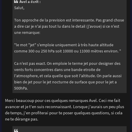
Avel a écrit :
a
g
Salut,
e
Ton approche de la prevision est interessante. Pas grand chose
a dire car je n'ai pas tout lu dans le detail (j'avoue) si ce n'est
une remarque:
"le mot "jet" s'emploie uniquement à très haute altitude
comme 300 ou 250 hPa soit 10000 ou 11000 mètres environ. "
Ca n'est pas exact. On emploie le terme jet pour designer des
vents forts concentres dans une bande etroite de
l'atmosphere, et cela quelle que soit l'altitude. On parle aussi
bien de jet pour le jet nocturne de surface que pour le jet a
500hPa.
Merci beaucoup pour ces quelques remarques Avel. Ceci me fait
avancer et je t'en suis reconnaissant. Lorsque j'aurais un peu plus
de temps, j'en profiterai pour te poser quelques questions, si cela
ne te dérange pas.