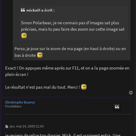
g
e
mickaël a écrit :
Sinon Polarbear, je ne connais pas d'images sat plus
précises, mais tu peu faire des zoom sur cette image sat
Perso, je joue sur le zoom de ma page (en haut à droite) ou en
bas à droite
Exact ! On appuyes même après sur F11, et on a la page zoomée en
plein écran !
Le résultat n'est pas mal du tout. Merci !
a
u
Christophe Suarez
t
Fondateur
M
jeu. mai 14, 2009 21:43
e
s
je reviens de relire ton dossier, Mick, il est vraiment extra. Une