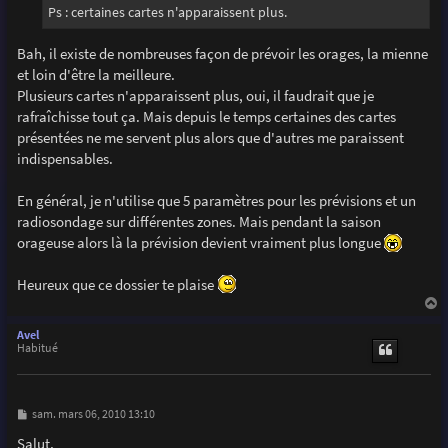
Ps : certaines cartes n'apparaissent plus.
Bah, il existe de nombreuses façon de prévoir les orages, la mienne
et loin d'être la meilleure.
Plusieurs cartes n'apparaissent plus, oui, il faudrait que je
rafraîchisse tout ça. Mais depuis le temps certaines des cartes
présentées ne me servent plus alors que d'autres me paraissent
indispensables.
En général, je n'utilise que 5 paramètres pour les prévisions et un
radiosondage sur différentes zones. Mais pendant la saison
orageuse alors là la prévision devient vraiment plus longue
Heureux que ce dossier te plaise
a
u
Avel
t
Habitué
M
sam. mars 06, 2010 13:10
e
s
Salut,