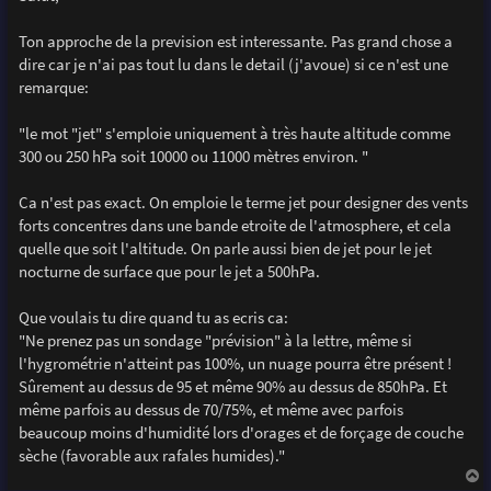
s
a
g
Ton approche de la prevision est interessante. Pas grand chose a
e
dire car je n'ai pas tout lu dans le detail (j'avoue) si ce n'est une
remarque:
"le mot "jet" s'emploie uniquement à très haute altitude comme
300 ou 250 hPa soit 10000 ou 11000 mètres environ. "
Ca n'est pas exact. On emploie le terme jet pour designer des vents
forts concentres dans une bande etroite de l'atmosphere, et cela
quelle que soit l'altitude. On parle aussi bien de jet pour le jet
nocturne de surface que pour le jet a 500hPa.
Que voulais tu dire quand tu as ecris ca:
"Ne prenez pas un sondage "prévision" à la lettre, même si
l'hygrométrie n'atteint pas 100%, un nuage pourra être présent !
Sûrement au dessus de 95 et même 90% au dessus de 850hPa. Et
même parfois au dessus de 70/75%, et même avec parfois
beaucoup moins d'humidité lors d'orages et de forçage de couche
sèche (favorable aux rafales humides)."