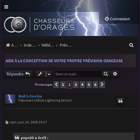
Connexion
R
Accueil
Index du forum
Météo et climatologie des orages
Prévisions et suivis des orages
e
AIDE À LA CONCEPTION DE VOTRE PROPRE PRÉVISION ORAGEUSE
c
h
Rechercher
Recherche a
Répondre
e
1
2
3
4
5
6
76 messages
Précédente
Suivante
r
Walt L-Ceschia
Fabricant cellule Lightning Sensor
c
h
e
M
sam. juin 14, 2008 19:17
e
r
s
s
yoyo30 a écrit :
a