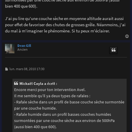
bien 400 que 600).
J'ai pu lire qu'une couche sèche en moyenne altitude aurait aussi
pour effet de favoriser des chutes de grosses grêle. Néanmoins, j'ai
du mal à m'imaginer le phénomène. Si tu peux m'éclairer.
a
u
Dean Gill
t
Ancien
M
lun. mars 08, 2010 17:30
e
s
s
Mickaël Cayla a écrit :
a
g
Encore merci pour ton intervention Avel.
e
Il me semble qu'il ya deux types de rafales :
- Rafale sèche dans un profil de basse couche sèche surmontée
par une couche humide.
- Rafale humide dans un profil basses couches humides
surmontées par une couche sèche aux environ de 500hPa
(aussi bien 400 que 600).