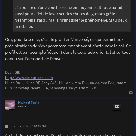
J'ai pu lire qu'une couche sèche en moyenne altitude aurait
aussi pour effet de favoriser des chutes de grosses grêle.
Néanmoins, j'ai du mal à m'imaginer le phénomène. Si tu peux
m'éclairer.
Oui, pour la sèche, c'est le profil en V inversé, ce qui permet aux
précipitations de s'évaporer totalement avant d'atteindre le sol. Ce
profil est par exemple fréquent dans le Colorado oriental et surtout
connu sur l'aéroport de Denver.
Dean Gill
http://www.deanostorm.com
Nikon D810, Nikon DF, Sony A7S ; Nikkor 50mm F1.8, 80-200mm F2.8, 20mm
F1.8, Samyang 24mm F1.4, Samyang fisheye 12mm F2.8.
a
u
Mickaël Cayla
t
Ancien
M
lun. mars 08, 2010 18:34
e
s
Au fait Dean, quel serait l'effet sur la grêle d'une couche sèche