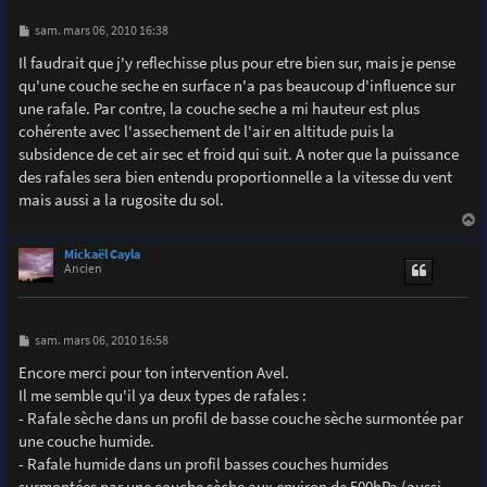
M
sam. mars 06, 2010 16:38
e
s
Il faudrait que j'y reflechisse plus pour etre bien sur, mais je pense
s
qu'une couche seche en surface n'a pas beaucoup d'influence sur
a
g
une rafale. Par contre, la couche seche a mi hauteur est plus
e
cohérente avec l'assechement de l'air en altitude puis la
subsidence de cet air sec et froid qui suit. A noter que la puissance
des rafales sera bien entendu proportionnelle a la vitesse du vent
mais aussi a la rugosite du sol.
a
u
Mickaël Cayla
t
Ancien
M
sam. mars 06, 2010 16:58
e
s
Encore merci pour ton intervention Avel.
s
Il me semble qu'il ya deux types de rafales :
a
g
- Rafale sèche dans un profil de basse couche sèche surmontée par
e
une couche humide.
- Rafale humide dans un profil basses couches humides
surmontées par une couche sèche aux environ de 500hPa (aussi