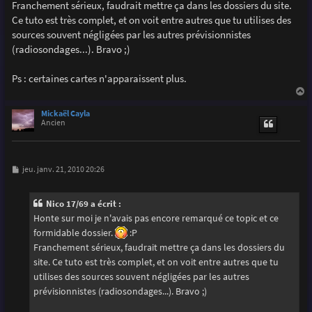
g
Franchement sérieux, faudrait mettre ça dans les dossiers du site.
e
Ce tuto est très complet, et on voit entre autres que tu utilises des
sources souvent négligées par les autres prévisionnistes
(radiosondages...). Bravo ;)
Ps : certaines cartes n'apparaissent plus.
a
u
Mickaël Cayla
t
Ancien
M
jeu. janv. 21, 2010 20:26
e
s
s
Nico 17/69 a écrit :
a
g
Honte sur moi je n'avais pas encore remarqué ce topic et ce
e
formidable dossier.
:P
Franchement sérieux, faudrait mettre ça dans les dossiers du
site. Ce tuto est très complet, et on voit entre autres que tu
utilises des sources souvent négligées par les autres
prévisionnistes (radiosondages...). Bravo ;)