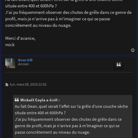
s
située entre 400 et 600hPa ?
a
g
J'ai pu fréquemment observer des chutes de grêle dans ce genre de
e
profil, mais je n'arrive pas à m'imaginer ce qui se passe
concrètement au niveau du nuage.
Merci d'avance,
mick
a
u
Dean Gill
t
Ancien
M
lun. mars 08, 2010 21:02
e
s
s
Mickaël Cayla a écrit :
a
g
Au fait Dean, quel serait l'effet sur la grêle d'une couche sèche
e
située entre 400 et 600hPa ?
J'ai pu fréquemment observer des chutes de grêle dans ce
genre de profil, mais je n'arrive pas à m'imaginer ce qui se
passe concrètement au niveau du nuage.