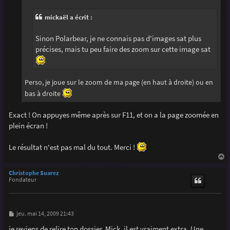
g
e
mickaël a écrit :
Sinon Polarbear, je ne connais pas d'images sat plus
précises, mais tu peu faire des zoom sur cette image sat
Perso, je joue sur le zoom de ma page (en haut à droite) ou en
bas à droite
Exact ! On appuyes même après sur F11, et on a la page zoomée en
plein écran !
Le résultat n'est pas mal du tout. Merci !
a
u
Christophe Suarez
t
Fondateur
M
jeu. mai 14, 2009 21:43
e
s
je reviens de relire ton dossier, Mick, il est vraiment extra. Une