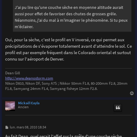
J'ai pu lire qu'une couche sèche en moyenne altitude aurait
aussi pour effet de favoriser des chutes de grosses grêle.
Néanmoins, j'ai du mal à m'imaginer le phénomène. Si tu peux
m'éclairer.
Oui, pour la sèche, c'est le profil en V inversé, ce qui permet aux
précipitations de s'évaporer totalement avant d'atteindre le sol. Ce
profil est par exemple fréquent dans le Colorado oriental et surtout
connu sur l'aéroport de Denver.
Dean Gill
http://www.deanostorm.com
Nikon D810, Nikon DF, Sony A7S ; Nikkor 50mm F1.8, 80-200mm F2.8, 20mm
F1.8, Samyang 24mm F1.4, Samyang fisheye 12mm F2.8.
a
u
Mickaël Cayla
t
Ancien
M
lun. mars 08, 2010 18:34
e
s
Au fait Dean, quel serait l'effet sur la grêle d'une couche sèche