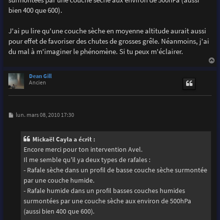
bien 400 que 600).
J'ai pu lire qu'une couche sèche en moyenne altitude aurait aussi
pour effet de favoriser des chutes de grosses grêle. Néanmoins, j'ai
du mal à m'imaginer le phénomène. Si tu peux m'éclairer.
a
u
Dean Gill
t
Ancien
M
lun. mars 08, 2010 17:30
e
s
s
Mickaël Cayla a écrit :
a
g
Encore merci pour ton intervention Avel.
e
Il me semble qu'il ya deux types de rafales :
- Rafale sèche dans un profil de basse couche sèche surmontée
par une couche humide.
- Rafale humide dans un profil basses couches humides
surmontées par une couche sèche aux environ de 500hPa
(aussi bien 400 que 600).