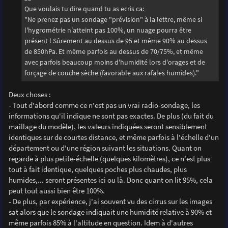
Que voulais tu dire quand tu as ecris ca:
"Ne prenez pas un sondage "prévision" à la lettre, même si
l'hygrométrie n'atteint pas 100%, un nuage pourra être
présent ! Sûrement au dessus de 95 et même 90% au dessus
de 850hPa. Et même parfois au dessus de 70/75%, et même
avec parfois beaucoup moins d'humidité lors d'orages et de
forçage de couche sèche (favorable aux rafales humides)."
Deux choses :
- Tout d'abord comme ce n'est pas un vrai radio-sondage, les
informations qu'il indique ne sont pas exactes. De plus (du fait du
maillage du modèle), les valeurs indiquées seront sensiblement
identiques sur de courtes distance, et même parfois à l'échelle d'un
département ou d'une région suivant les situations. Quant on
regarde à plus petite-échelle (quelques kilomètres), ce n'est plus
tout à fait identique, quelques poches plus chaudes, plus
humides,... seront présentes ici ou là. Donc quant on lit 95%, cela
peut tout aussi bien être 100%.
- De plus, par expérience, j'ai souvent vu des cirrus sur les images
sat alors que le sondage indiquait une humidité relative à 90% et
même parfois 85% à l'altitude en question. Idem à d'autres