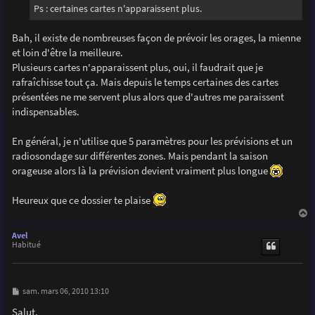
Ps : certaines cartes n'apparaissent plus.
Bah, il existe de nombreuses façon de prévoir les orages, la mienne
et loin d'être la meilleure.
Plusieurs cartes n'apparaissent plus, oui, il faudrait que je
rafraîchisse tout ça. Mais depuis le temps certaines des cartes
présentées ne me servent plus alors que d'autres me paraissent
indispensables.
En général, je n'utilise que 5 paramètres pour les prévisions et un
radiosondage sur différentes zones. Mais pendant la saison
orageuse alors là la prévision devient vraiment plus longue
Heureux que ce dossier te plaise
a
u
Avel
t
Habitué
M
sam. mars 06, 2010 13:10
e
s
Salut,