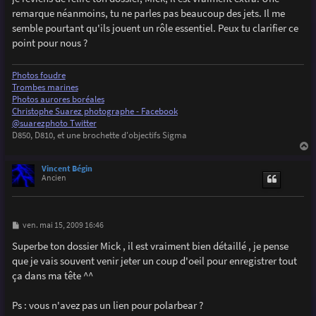
s
remarque néanmoins, tu ne parles pas beaucoup des jets. Il me
a
g
semble pourtant qu'ils jouent un rôle essentiel. Peux tu clarifier ce
e
point pour nous ?
Photos foudre
Trombes marines
Photos aurores boréales
Christophe Suarez photographe - Facebook
@suarezphoto Twitter
D850, D810, et une brochette d'objectifs Sigma
a
u
Vincent Bégin
t
Ancien
M
ven. mai 15, 2009 16:46
e
s
Superbe ton dossier Mick , il est vraiment bien détaillé , je pense
s
que je vais souvent venir jeter un coup d'oeil pour enregistrer tout
a
g
ça dans ma tête ^^
e
Ps : vous n'avez pas un lien pour polarbear ?