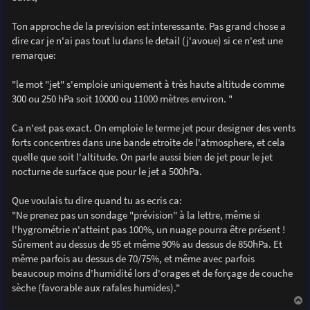
s
a
g
Ton approche de la prevision est interessante. Pas grand chose a
e
dire car je n'ai pas tout lu dans le detail (j'avoue) si ce n'est une
remarque:
"le mot "jet" s'emploie uniquement à très haute altitude comme
300 ou 250 hPa soit 10000 ou 11000 mètres environ. "
Ca n'est pas exact. On emploie le terme jet pour designer des vents
forts concentres dans une bande etroite de l'atmosphere, et cela
quelle que soit l'altitude. On parle aussi bien de jet pour le jet
nocturne de surface que pour le jet a 500hPa.
Que voulais tu dire quand tu as ecris ca:
"Ne prenez pas un sondage "prévision" à la lettre, même si
l'hygrométrie n'atteint pas 100%, un nuage pourra être présent !
Sûrement au dessus de 95 et même 90% au dessus de 850hPa. Et
même parfois au dessus de 70/75%, et même avec parfois
beaucoup moins d'humidité lors d'orages et de forçage de couche
sèche (favorable aux rafales humides)."