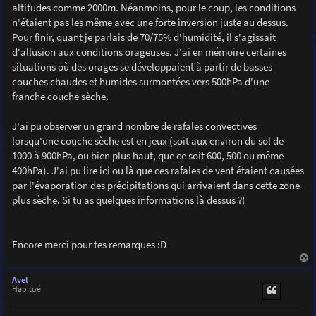
altitudes comme 2000m. Néanmoins, pour le coup, les conditions
n'étaient pas les même avec une forte inversion juste au dessus.
Pour finir, quant je parlais de 70/75% d'humidité, il s'agissait
d'allusion aux conditions orageuses. J'ai en mémoire certaines
situations où des orages se développaient à partir de basses
couches chaudes et humides surmontées vers 500hPa d'une
franche couche sèche.
J'ai pu observer un grand nombre de rafales convectives
lorsqu'une couche sèche est en jeux (soit aux environ du sol de
1000 à 900hPa, ou bien plus haut, que ce soit 600, 500 ou même
400hPa). J'ai pu lire ici ou là que ces rafales de vent étaient causées
par l'évaporation des précipitations qui arrivaient dans cette zone
plus sèche. Si tu as quelques informations là dessus ?!
Encore merci pour tes remarques :D
a
u
Avel
t
Habitué