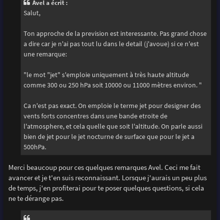
Avel a écrit :
a
g
Salut,
e
Ton approche de la prevision est interessante. Pas grand chose
a dire car je n'ai pas tout lu dans le detail (j'avoue) si ce n'est
une remarque:
"le mot "jet" s'emploie uniquement à très haute altitude
comme 300 ou 250 hPa soit 10000 ou 11000 mètres environ. "
Ca n'est pas exact. On emploie le terme jet pour designer des
vents forts concentres dans une bande etroite de
l'atmosphere, et cela quelle que soit l'altitude. On parle aussi
bien de jet pour le jet nocturne de surface que pour le jet a
500hPa.
Merci beaucoup pour ces quelques remarques Avel. Ceci me fait
avancer et je t'en suis reconnaissant. Lorsque j'aurais un peu plus
de temps, j'en profiterai pour te poser quelques questions, si cela
ne te dérange pas.