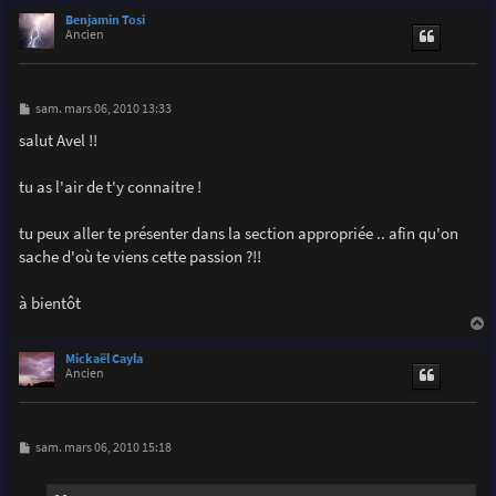
a
u
Benjamin Tosi
t
Ancien
M
sam. mars 06, 2010 13:33
e
s
salut Avel !!
s
a
g
tu as l'air de t'y connaitre !
e
tu peux aller te présenter dans la section appropriée .. afin qu'on
sache d'où te viens cette passion ?!!
à bientôt
a
u
Mickaël Cayla
t
Ancien
M
sam. mars 06, 2010 15:18
e
s
s