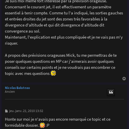
Je suis moi même fort intéressé par la prévision orageuse.
e
Concernant le courant jet, il est effectivement un paramètre
essentiel à tenir compte. Comme tu l'a indiqué, les sorties gauches
et entrées droites du jet sont des zones très favorables à la
divergence d'altitude et qui dit divergence d'altitude dit
convergence au sol.
Maintenant, l'explication est plus compliquée et je ne vais pas m'y
risquer.
A propos des prévisions orageuses Mick, tu me permettras de te
poser quelques questions en MP car j'aimerais avoir quelques
conseils sur certains points et je ne voudrais pas encombrer ce
topic avec mes questions
a
u
Nicolas Baluteau
t
Ancien
M
jeu. janv. 21, 2010 13:32
e
s
Honte sur moi je n'avais pas encore remarqué ce topic et ce
s
formidable dossier.
:P
a