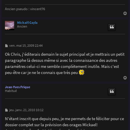
Ancien pseudo : vincent76
a
u
Mickaël Cayla
t
Ancien
M
ven. mai 15, 2009 22:44
e
s
Ok Chris, j'éditerais demain le sujet principal et je mettrais un petit
s
paragraphe là dessus même si avec la connaissance des autres
a
g
paramètres celui-ci me semble complètement inutile. Mais c'est
e
peu-être car je ne le connais que très peu
a
u
Jean-Yves Frique
t
Habitué
M
jeu. janv. 21, 2010 10:12
e
s
N'étant inscrit que depuis peu, je me permets de te féliciter pour ce
s
dossier complet sur la prévision des orages Mickael!
a
g