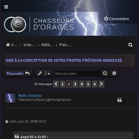
Connexion
R
Accueil
Index du forum
Météo et climatologie des orages
Prévisions et suivis des orages
e
AIDE À LA CONCEPTION DE VOTRE PROPRE PRÉVISION ORAGEUSE
c
h
Rechercher
Recherche a
Répondre
e
1
2
3
4
5
6
76 messages
Précédente
Suivante
r
Walt L-Ceschia
Fabricant cellule Lightning Sensor
c
h
e
M
sam. juin 14, 2008 19:17
e
r
s
s
yoyo30 a écrit :
a