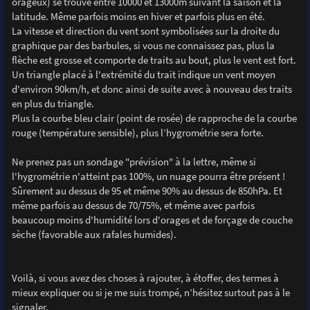
orageux) se trouve entre 10000 et 13000m suivant la saison et la
latitude. Même parfois moins en hiver et parfois plus en été.
La vitesse et direction du vent sont symbolisées sur la droite du
graphique par des barbules, si vous ne connaissez pas, plus la
flèche est grosse et comporte de traits au bout, plus le vent est fort.
Un triangle placé à l'extrémité du trait indique un vent moyen
d'environ 90km/h, et donc ainsi de suite avec à nouveau des traits
en plus du triangle.
Plus la courbe bleu clair (point de rosée) de rapproche de la courbe
rouge (température sensible), plus l’hygrométrie sera forte.
Ne prenez pas un sondage "prévision" à la lettre, même si
l'hygrométrie n'atteint pas 100%, un nuage pourra être présent !
Sûrement au dessus de 95 et même 90% au dessus de 850hPa. Et
même parfois au dessus de 70/75%, et même avec parfois
beaucoup moins d'humidité lors d'orages et de forçage de couche
sèche (favorable aux rafales humides).
Voilà, si vous avez des choses à rajouter, à étoffer, des termes à
mieux expliquer ou si je me suis trompé, n’hésitez surtout pas à le
signaler.