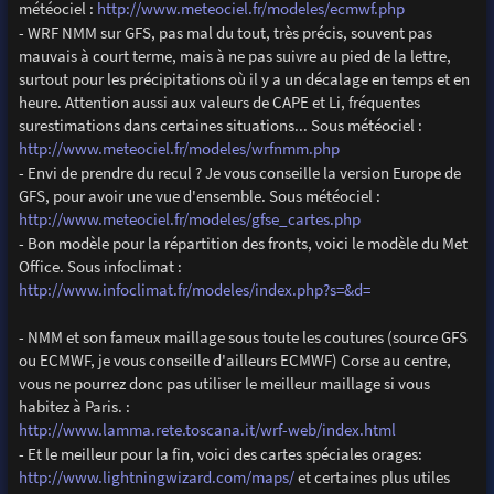
météociel :
http://www.meteociel.fr/modeles/ecmwf.php
- WRF NMM sur GFS, pas mal du tout, très précis, souvent pas
mauvais à court terme, mais à ne pas suivre au pied de la lettre,
surtout pour les précipitations où il y a un décalage en temps et en
heure. Attention aussi aux valeurs de CAPE et Li, fréquentes
surestimations dans certaines situations... Sous météociel :
http://www.meteociel.fr/modeles/wrfnmm.php
- Envi de prendre du recul ? Je vous conseille la version Europe de
GFS, pour avoir une vue d'ensemble. Sous météociel :
http://www.meteociel.fr/modeles/gfse_cartes.php
- Bon modèle pour la répartition des fronts, voici le modèle du Met
Office. Sous infoclimat :
http://www.infoclimat.fr/modeles/index.php?s=&d=
- NMM et son fameux maillage sous toute les coutures (source GFS
ou ECMWF, je vous conseille d'ailleurs ECMWF) Corse au centre,
vous ne pourrez donc pas utiliser le meilleur maillage si vous
habitez à Paris. :
http://www.lamma.rete.toscana.it/wrf-web/index.html
- Et le meilleur pour la fin, voici des cartes spéciales orages:
http://www.lightningwizard.com/maps/
et certaines plus utiles