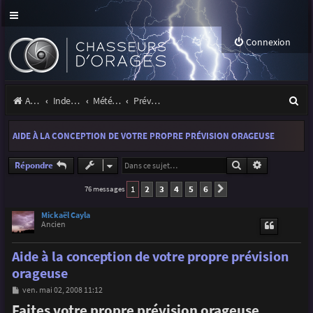
Connexion
R
Accueil
Index du forum
Météo et climatologie des orages
Prévisions et suivis des orages
e
AIDE À LA CONCEPTION DE VOTRE PROPRE PRÉVISION ORAGEUSE
c
h
Rechercher
Recherche a
Répondre
e
1
2
3
4
5
6
76 messages
Suivante
r
Mickaël Cayla
Ancien
c
h
Aide à la conception de votre propre prévision
e
orageuse
r
M
ven. mai 02, 2008 11:12
e
Faites votre propre prévision orageuse
s