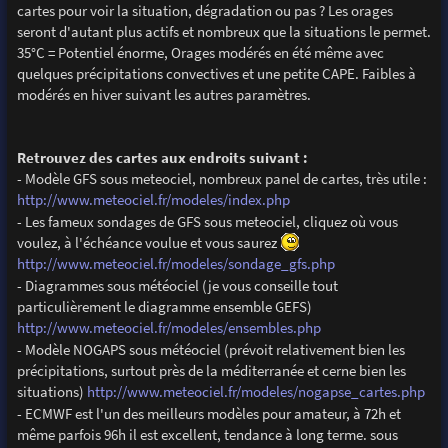
cartes pour voir la situation, dégradation ou pas ? Les orages
seront d'autant plus actifs et nombreux que la situations le permet.
35°C = Potentiel énorme, Orages modérés en été même avec
quelques précipitations convectives et une petite CAPE. Faibles à
modérés en hiver suivant les autres paramètres.
Retrouvez des cartes aux endroits suivant :
- Modèle GFS sous meteociel, nombreux panel de cartes, très utile :
http://www.meteociel.fr/modeles/index.php
- Les fameux sondages de GFS sous meteociel, cliquez où vous
voulez, à l'échéance voulue et vous saurez
http://www.meteociel.fr/modeles/sondage_gfs.php
- Diagrammes sous météociel (je vous conseille tout
particulièrement le diagramme ensemble GEFS)
http://www.meteociel.fr/modeles/ensembles.php
- Modèle NOGAPS sous météociel (prévoit relativement bien les
précipitations, surtout près de la méditerranée et cerne bien les
situations)
http://www.meteociel.fr/modeles/nogapse_cartes.php
- ECMWF est l'un des meilleurs modèles pour amateur, à 72h et
même parfois 96h il est excellent, tendance à long terme. sous