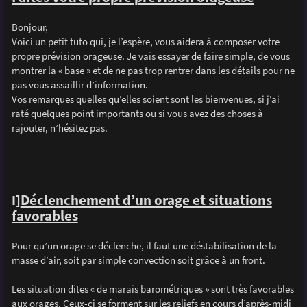
s
a
g
Bonjour,
e
Voici un petit tuto qui, je l’espère, vous aidera à composer votre
propre prévision orageuse. Je vais essayer de faire simple, de vous
montrer la « base » et de ne pas trop rentrer dans les détails pour ne
pas vous assaillir d’information.
Vos remarques quelles qu’elles soient sont les bienvenues, si j’ai
raté quelques point importants ou si vous avez des choses à
rajouter, n’hésitez pas.
I]
Déclenchement d’un orage et situations
favorables
Pour qu’un orage se déclenche, il faut une déstabilisation de la
masse d’air, soit par simple convection soit grâce à un front.
Les situation dites « de marais barométriques » sont très favorables
aux orages. Ceux-ci se forment sur les reliefs en cours d’après-midi