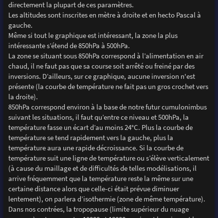
directement la plupart de ces paramètres.
Les altitudes sont inscrites en mètre à droite et en hecto Pascal à
gauche.
Même si tout le graphique est intéressant, la zone la plus
intéressante s’étend de 850hPa à 500hPa.
La zone se situant sous 850hPa correspond à l’alimentation en air
chaud, il ne faut pas que sa course soit arrêté ou freiné par des
inversions. D’ailleurs, sur ce graphique, aucune inversion n'est
présente (la courbe de température ne fait pas un gros crochet vers
la droite).
850hPa correspond environ à la base de notre futur cumulonimbus
suivant les situations, il faut qu’entre ce niveau et 500hPa, la
température fasse un écart d’au moins 24°C. Plus la courbe de
température se tend rapidement vers la gauche, plus la
température aura une rapide décroissance. Si la courbe de
température suit une ligne de température ou s’élève verticalement
(à cause du maillage et de difficultés de telles modélisations, il
arrive fréquemment que la température reste la même sur une
certaine distance alors que celle-ci était prévue diminuer
lentement), on parlera d’isothermie (zone de même température).
Dans nos contrées, la tropopause (limite supérieur du nuage