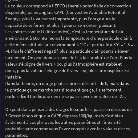
La couleur correspond à l’EPCD (énergie potentielle de convection
disponible) ou en anglais CAPE (Convective Available Potential
Energy), plus la valeur est importante, plus l’orage aura la
capacité de se former et plus il pourra se montrer puissant.
Les chiffres sont le LI (lifted index), c’est la température de l’air
environnant à 500 hPa moins la température d’une particule d’air à
cette même altitude (air environnant à 1°C et particule à 5°C = 1-5 =
-4. Plus le chiffre est négatif, plus la particule d’air pourra s’élever
facilement. On peut donc associer le LI à la stabilité de l'air (Plus la
valeur s'éloigne de 0 vers + oo, plus l'atmosphère est stable et
donc, plus la valeur s'éloigne de 0 vers - oo, plus l'atmosphère est
instable.
Dans la théorie, un orage peut se former dès un LI de 0, mais dans
la pratique ça ne marche pas si souvent que ça, ils se forment
parfois dès 4 tandis que rien ne se passe avec une valeur de –2…
On peut donc penser à des orages lorsque le Li passe en dessous de
3 Grosso Modo et que la CAPE dépasse 100j/kg, mais c'est bien
évidement à coupler avec les autres paramètres et l'intensité
probable varie comme vous l'avez compris avec les valeurs de ces
paramètres.