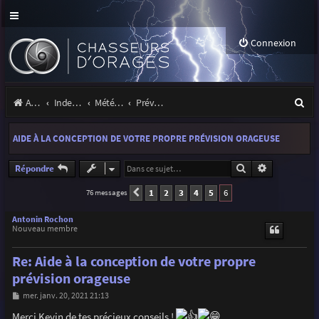
Connexion
R
Accueil
Index du forum
Météo et climatologie des orages
Prévisions et suivis des orages
e
AIDE À LA CONCEPTION DE VOTRE PROPRE PRÉVISION ORAGEUSE
c
h
Rechercher
Recherche a
Répondre
e
1
2
3
4
5
6
76 messages
Précédente
r
Antonin Rochon
Nouveau membre
c
h
Re: Aide à la conception de votre propre
e
prévision orageuse
r
M
mer. janv. 20, 2021 21:13
e
s
Merci Kevin de tes précieux conseils !