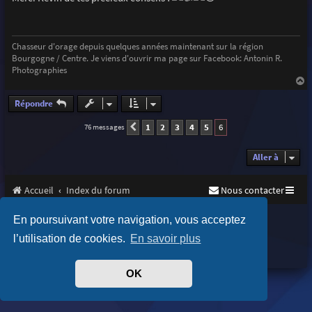
s
a
g
e
Chasseur d'orage depuis quelques années maintenant sur la région
Bourgogne / Centre. Je viens d'ouvrir ma page sur Facebook: Antonin R.
Photographies
a
u
Répondre
t
1
2
3
4
5
6
76 messages
Précédente
Aller à
Accueil
Index du forum
Nous contacter
Purplexion style by
Ian Bradley
En poursuivant votre navigation, vous acceptez
Développé par
phpBB
® Forum Software © phpBB Limited
l’utilisation de cookies.
En savoir plus
Traduit par
phpBB-fr.com
Confidentialité
|
Conditions
OK