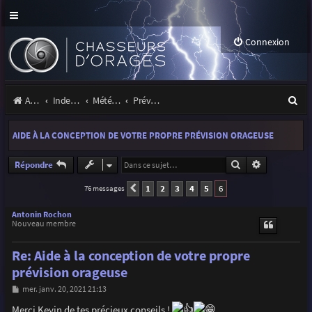
Connexion
R
Accueil
Index du forum
Météo et climatologie des orages
Prévisions et suivis des orages
e
AIDE À LA CONCEPTION DE VOTRE PROPRE PRÉVISION ORAGEUSE
c
h
Rechercher
Recherche a
Répondre
e
1
2
3
4
5
6
76 messages
Précédente
r
Antonin Rochon
Nouveau membre
c
h
Re: Aide à la conception de votre propre
e
prévision orageuse
r
M
mer. janv. 20, 2021 21:13
e
s
Merci Kevin de tes précieux conseils !