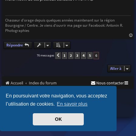
s
a
g
e
Chasseur d'orage depuis quelques années maintenant sur la région
Bourgogne / Centre. Je viens d'ouvrir ma page sur Facebook: Antonin R.
Photographies
a
u
Répondre
t
1
2
3
4
5
6
76 messages
Précédente
Aller à
Accueil
Index du forum
Nous contacter
Purplexion style by
Ian Bradley
En poursuivant votre navigation, vous acceptez
Développé par
phpBB
® Forum Software © phpBB Limited
l’utilisation de cookies.
En savoir plus
Traduit par
phpBB-fr.com
Confidentialité
|
Conditions
OK