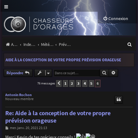
Connexion
R
Accueil
Index du forum
Météo et climatologie des orages
Prévisions et suivis des orages
e
AIDE À LA CONCEPTION DE VOTRE PROPRE PRÉVISION ORAGEUSE
c
h
Rechercher
Recherche a
Répondre
e
1
2
3
4
5
6
76 messages
Précédente
r
Antonin Rochon
Nouveau membre
c
h
Re: Aide à la conception de votre propre
e
prévision orageuse
r
M
mer. janv. 20, 2021 21:13
e
s
Merci Kevin de tes précieux conseils !