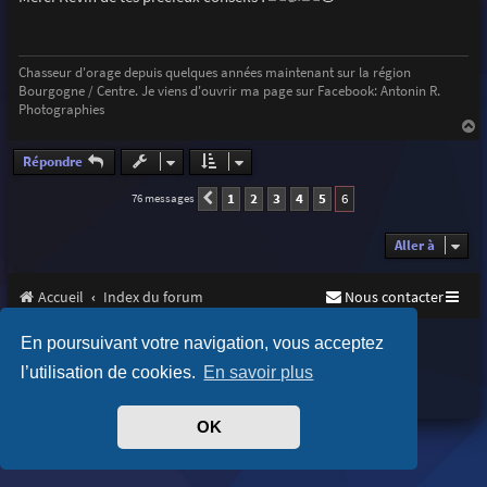
s
a
g
e
Chasseur d'orage depuis quelques années maintenant sur la région
Bourgogne / Centre. Je viens d'ouvrir ma page sur Facebook: Antonin R.
Photographies
a
u
Répondre
t
1
2
3
4
5
6
76 messages
Précédente
Aller à
Accueil
Index du forum
Nous contacter
Purplexion style by
Ian Bradley
En poursuivant votre navigation, vous acceptez
Développé par
phpBB
® Forum Software © phpBB Limited
l’utilisation de cookies.
En savoir plus
Traduit par
phpBB-fr.com
Confidentialité
|
Conditions
OK