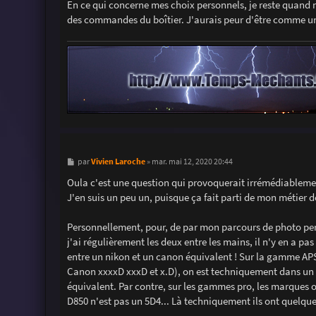
En ce qui concerne mes choix personnels, je reste quand
e
des commandes du boîtier. J'aurais peur d'être comme un
M
Vivien Laroche
par
»
mar. mai 12, 2020 20:44
e
s
Oula c'est une question qui provoquerait irrémédiablemen
s
J'en suis un peu un, puisque ça fait parti de mon métier 
a
g
e
Personnellement, pour, de par mon parcours de photo pers
j'ai régulièrement les deux entre les mains, il n'y en a p
entre un nikon et un canon équivalent ! Sur la gamme A
Canon xxxxD xxxD et x.D), on est techniquement dans un m
équivalent. Par contre, sur les gammes pro, les marques on
D850 n'est pas un 5D4... Là techniquement ils ont quelque