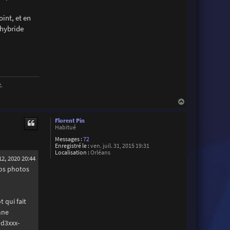
oint, et en
 hybride
.
H
a
u
Florent Pin
t
Habitué
Messages :
72
Enregistré le :
ven. juil. 31, 2015 19:31
Localisation :
Orléans
2, 2020 20:44
tos photos
 qui fait
nne
 d3xxx-