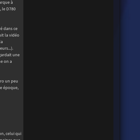
arque à
, le D780
ré dans ce
it la vidéo
la
rs...).
gardait une
me on a
pro un peu
ue époque,
n, celui qui