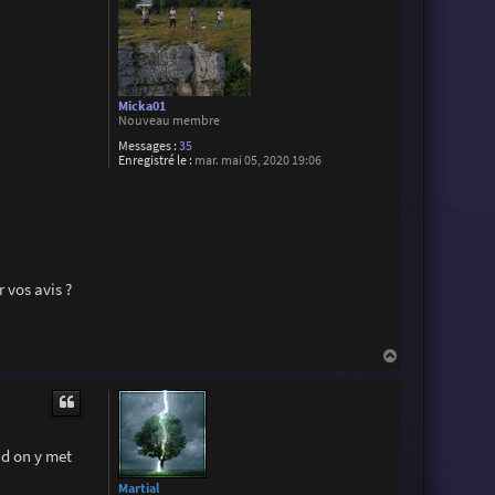
Micka01
Nouveau membre
Messages :
35
Enregistré le :
mar. mai 05, 2020 19:06
 vos avis ?
H
a
u
t
nd on y met
Martial