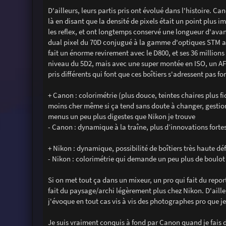
D'ailleurs, leurs partis pris ont évolué dans l'histoire. Ca
là en disant que la densité de pixels était un point plus 
les reflex, et ont longtemps conservé une longueur d'avan
dual pixel du 70D conjugué à la gamme d'optiques STM a p
fait un énorme revirement avec le D800, et ses 36 millions
niveau du 5D2, mais avec une super montée en ISO, un AF 
pris différents qui font que ces boîtiers s'adressent pas
+ Canon : colorimétrie (plus douce, teintes chaires plus f
moins cher même si ça tend sans doute à changer, gestion
menus un peu plus digestes que Nikon je trouve
- Canon : dynamique à la traîne, plus d’innovations fort
+ Nikon : dynamique, possibilité de boîtiers très haute déf
- Nikon : colorimétrie qui demande un peu plus de boulot
Si on met tout ça dans un mixeur, un pro qui fait du repo
fait du paysage/archi légèrement plus chez Nikon. D'ail
j'évoque en tout cas vis à vis des photographes pro que je
Je suis vraiment conquis à fond par Canon quand je fais