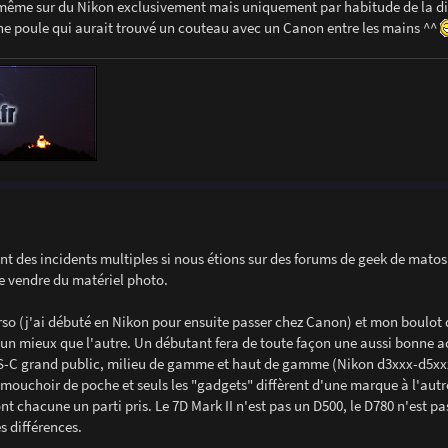
 même sur du Nikon exclusivement mais uniquement par habitude de la di
e poule qui aurait trouvé un couteau avec un Canon entre les mains ^^
t des incidents multiples si nous étions sur des forums de geek de mato
de vendre du matériel photo.
o (j'ai débuté en Nikon pour ensuite passer chez Canon) et mon boulot q
as un mieux que l'autre. Un débutant fera de toute façon une aussi bonne a
PS-C grand public, milieu de gamme et haut de gamme (Nikon d3xxx-d5xx
ouchoir de poche et seuls les "gadgets" diffèrent d'une marque à l'autr
t chacune un parti pris. Le 7D Mark II n'est pas un D500, le D780 n'est pa
s différences.