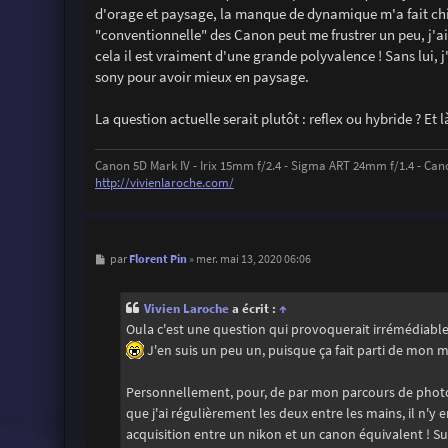
d'orage et paysage, la manque de dynamique m'a fait chier
"conventionnelle" des Canon peut me frustrer un peu, j'aime
cela il est vraiment d'une grande polyvalence ! Sans lui, 
sony pour avoir mieux en paysage.
La question actuelle serait plutôt : reflex ou hybride ? E
Canon 5D Mark IV - Irix 15mm f/2.4 - Sigma ART 24mm f/1.4 - Can
http://vivienlaroche.com/
M
Florent Pin
par
»
mer. mai 13, 2020 06:06
e
s
s
Vivien Laroche
a écrit :
↑
a
g
Oula c'est une question qui provoquerait irrémédiabl
e
J'en suis un peu un, puisque ça fait parti de mon 
Personnellement, pour, de par mon parcours de photo 
que j'ai régulièrement les deux entre les mains, il n'
acquisition entre un nikon et un canon équivalent ! 