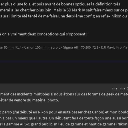
 plus d'une fois, et puis ayant de bonnes optiques la définition très
rai aller chercher plus loin. Mais le 5D Mark IV sait faire mieux sur ce p
j'aurai limite été tenté de me faire une deuxième config en reflex nikon ou
t là on a vraiment deux conceptions qui s'opposent !
on 50mm f/1.4 - Canon 100mm macro L - Sigma ART 70-200 f/2.8 - DJI Mavic Pro Plat
mar. mai 1
ement des incidents multiples si nous étions sur des forums de geek de ma
métier de vendre du matériel photo.
perso (j'ai débuté en Nikon pour ensuite passer chez Canon) et mon boulot
y en a pas un mieux que l'autre. Un débutant fera de toute façon une aussi bo
Sur la gamme APS-C grand public, milieu de gamme et haut de gamme (Nikon