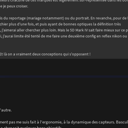
ailleurs chacune de ces marques est légèrement sur-représentée dans les d
 je peux croiser.
ais du reportage (mariage notamment) ou du portrait. En revanche, pour de 
ier plus d'une fois, et puis ayant de bonnes optiques la définition très
aimerai aller chercher plus loin. Mais le 5D Mark IV sait faire mieux sur ce p
i, j'aurai limite été tenté de me faire une deuxième config en reflex nikon ou
? Et là on a vraiment deux conceptions qui s'opposent !
'autre.
ment pas me suis fait à l'ergonomie, à la dynamique des capteurs. Bascul
a chez soit quelques bons objectifs.