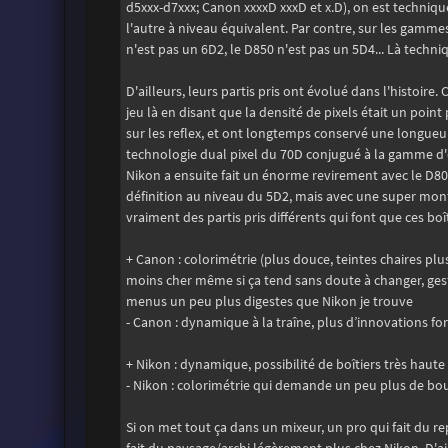
d5xxx-d7xxx; Canon xxxxD xxxD et x.D), on est techni
l'autre à niveau équivalent. Par contre, sur les gammes
n'est pas un 6D2, le D850 n'est pas un 5D4... Là techn
D'ailleurs, leurs partis pris ont évolué dans l'histoire
jeu là en disant que la densité de pixels était un poin
sur les reflex, et ont longtemps conservé une longueur
technologie dual pixel du 70D conjugué à la gamme d'o
Nikon a ensuite fait un énorme revirement avec le D800
définition au niveau du 5D2, mais avec une super mont
vraiment des partis pris différents qui font que ces 
+ Canon : colorimétrie (plus douce, teintes chaires plu
moins cher même si ça tend sans doute à changer, gest
menus un peu plus digestes que Nikon je trouve
- Canon : dynamique à la traîne, plus d’innovations f
+ Nikon : dynamique, possibilité de boîtiers très haute 
- Nikon : colorimétrie qui demande un peu plus de bou
Si on met tout ça dans un mixeur, un pro qui fait du 