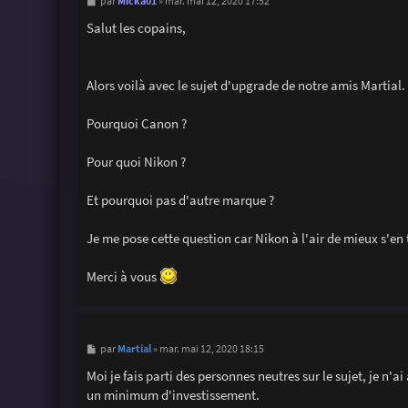
M
Micka01
par
»
mar. mai 12, 2020 17:52
e
s
Salut les copains,
s
a
g
e
Alors voilà avec le sujet d'upgrade de notre amis Martial.
Pourquoi Canon ?
Pour quoi Nikon ?
Et pourquoi pas d'autre marque ?
Je me pose cette question car Nikon à l'air de mieux s'en t
Merci à vous
M
Martial
par
»
mar. mai 12, 2020 18:15
e
s
Moi je fais parti des personnes neutres sur le sujet, je n'
s
un minimum d'investissement.
a
g