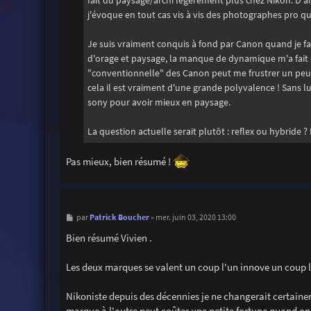
fait du paysage/archi légèrement plus chez Nikon. D'
j'évoque en tout cas vis à vis des photographes pro que
Je suis vraiment conquis à fond par Canon quand je f
d'orage et paysage, la manque de dynamique m'a fait ch
"conventionnelle" des Canon peut me frustrer un peu, j'
cela il est vraiment d'une grande polyvalence ! Sans lu
sony pour avoir mieux en paysage.
La question actuelle serait plutôt : reflex ou hybride 
Pas mieux, bien résumé !
M
Patrick Boucher
par
»
mer. juin 03, 2020 13:00
e
s
Bien résumé Vivien .
s
a
g
Les deux marques se valent un coup l'un innove un coup l
e
Nikoniste depuis des décennies je ne changerait certaine
marque à l'autre peut coûter une petite fortune quand on 