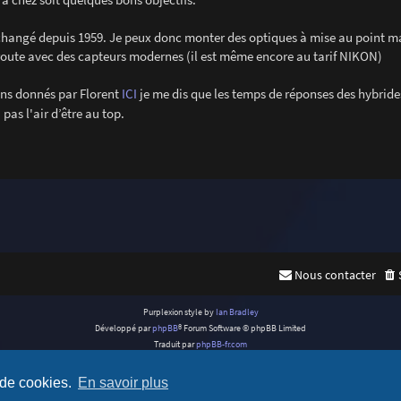
as changé depuis 1959. Je peux donc monter des optiques à mise au point m
route avec des capteurs modernes (il est même encore au tarif NIKON)
iens donnés par Florent
ICI
je me dis que les temps de réponses des hybride
as l'air d’être au top.
Nous contacter
Purplexion style by
Ian Bradley
Développé par
phpBB
® Forum Software © phpBB Limited
Traduit par
phpBB-fr.com
Confidentialité
|
Conditions
 de cookies.
En savoir plus