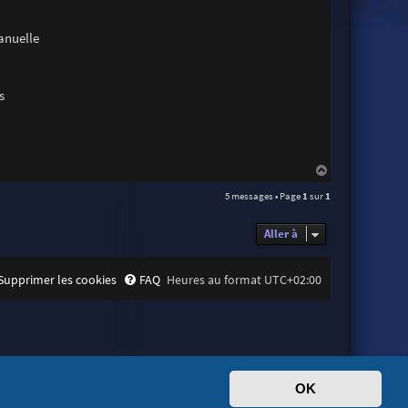
anuelle
s
H
a
5 messages • Page
1
sur
1
u
t
Aller à
Supprimer les cookies
FAQ
Heures au format
UTC+02:00
OK