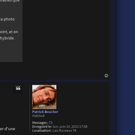
omaines que
la photo
oint, et en
 hybride
H
a
u
t
Patrick Boucher
Habitué
Messages :
73
Enregistré le :
lun. juin 10, 2013 17:58
er d'une
Localisation :
Les Mureaux 78