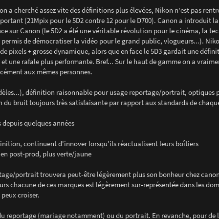
non a cherché assez vite des définitions plus élevées, Nikon n'est pas rentr
important (21Mpix pour le 5D2 contre 12 pour le D700). Canon a introduit la
ce sur Canon (le 5D2 a été une véritable révolution pour le cinéma, la te
ermis de démocratiser la vidéo pour le grand public, vlogueurs...). Niko
 de pixels + grosse dynamique, alors que en face le 5D3 gardait une défini
et une rafale plus performante. Bref... Sur le haut de gamme on a vraimen
 forcément aux mêmes personnes.
idèles...), définition raisonnable pour usage reportage/portrait, optiques 
 du bruit toujours très satisfaisante par rapport aux standards de chaq
es depuis quelques années
inition, continuent d'innover lorsqu'ils réactualisent leurs boîtiers
 en post-prod, plus verte/jaune
rtage/portrait trouvera peut-être légèrement plus son bonheur chez canon
leurs chacune de ces marques est légèrement sur-représentée dans les do
 peux croiser.
 du reportage (mariage notamment) ou du portrait. En revanche, pour de 