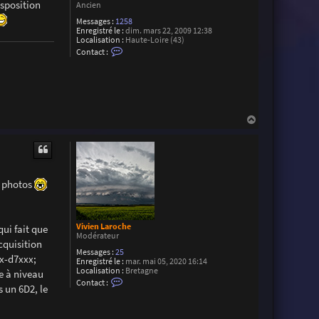
sposition
Ancien
Messages :
1258
Enregistré le :
dim. mars 22, 2009 12:38
Localisation :
Haute-Loire (43)
C
Contact :
o
n
t
a
c
t
e
H
r
a
M
u
a
r
t
t
i
a
s photos
l
Vivien Laroche
ui fait que
Modérateur
cquisition
Messages :
25
x-d7xxx;
Enregistré le :
mar. mai 05, 2020 16:14
Localisation :
Bretagne
e à niveau
C
Contact :
s un 6D2, le
o
n
t
a