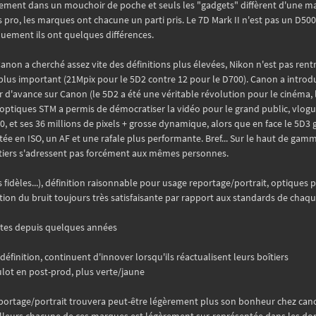
quement dans un mouchoir de poche et seuls les "gadgets" diffèrent d'une m
 pro, les marques ont chacune un parti pris. Le 7D Mark II n'est pas un D500
iquement ils ont quelques différences.
. Canon a cherché assez vite des définitions plus élevées, Nikon n'est pas rent
t plus important (21Mpix pour le 5D2 contre 12 pour le D700). Canon a introdu
 d'avance sur Canon (le 5D2 a été une véritable révolution pour le cinéma, 
ptiques STM a permis de démocratiser la vidéo pour le grand public, vlogueu
, et ses 36 millions de pixels + grosse dynamique, alors que en face le 5D3 
ée en ISO, un AF et une rafale plus performante. Bref... Sur le haut de gam
boîtiers s'adressent pas forcément aux mêmes personnes.
s fidèles...), définition raisonnable pour usage reportage/portrait, optiques 
ion du bruit toujours très satisfaisante par rapport aux standards de chaq
ortes depuis quelques années
définition, continuent d'innover lorsqu'ils réactualisent leurs boîtiers
lot en post-prod, plus verte/jaune
reportage/portrait trouvera peut-être légèrement plus son bonheur chez cano