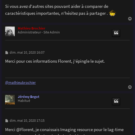
Si vous avez d'autres sites pouvant aider à comparer de
caractéristiques importantes, n'hésitez pas à partager .
a
u
Mathieu Brochier
t
Administrateur - Site Admin
M
dim. mai 10, 2020 16:07
e
s
Merci pour ces informations Florent, j'épingle le sujet.
s
a
g
e
@mathieubrochier
a
u
Jérémy Begot
t
Habitué
M
dim. mai 10, 2020 17:15
e
s
Merci @Florent, je conaissais Imaging resource pour le lag-time
s