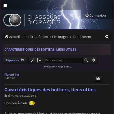
Connexion
R
Accueil
Index du forum
Les orages
Équipement
e
CARACTÉRISTIQUES DES BOITIERS, LIENS UTILES
c
h
Rechercher
Recherche a
Répondre
7 messages • Page
1
sur
1
e
r
Florent Pin
Habitué
c
Caractéristiques des boitiers, liens utiles
h
M
dim. mai 10, 2020 10:57
e
e
s
Bonjour à tous,
r
s
a
g
Suite au message de Martial et de son questionnement sur un