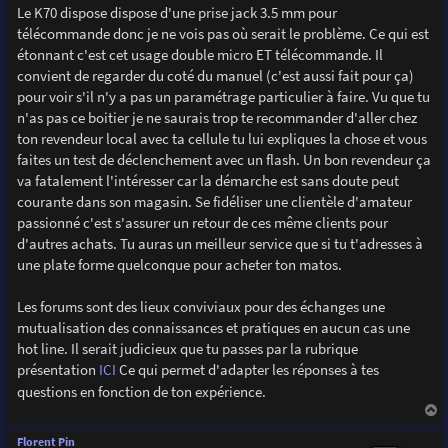
Le K70 dispose dispose d'une prise jack 3.5 mm pour
télécommande donc je ne vois pas où serait le problème. Ce qui est
étonnant c'est cet usage double micro ET télécommande. Il
convient de regarder du coté du manuel (c'est aussi fait pour ça)
pour voir s'il n'y a pas un paramétrage particulier à faire. Vu que tu
n'as pas ce boitier je ne saurais trop te recommander d'aller chez
ton revendeur local avec ta cellule tu lui expliques la chose et vous
faites un test de déclenchement avec un flash. Un bon revendeur ça
va fatalement l'intéresser car la démarche est sans doute peut
courante dans son magasin. Se fidéliser une clientèle d'amateur
passionné c'est s'assurer un retour de ces même clients pour
d'autres achats. Tu auras un meilleur service que si tu t'adresses à
une plate forme quelconque pour acheter ton matos.
Les forums sont des lieux conviviaux pour des échanges une
mutualisation des connaissances et pratiques en aucun cas une
hot line. Il serait judicieux que tu passes par la rubrique
présentation
ICI
Ce qui permet d'adapter les réponses à tes
questions en fonction de ton expérience.
a
u
Florent Pin