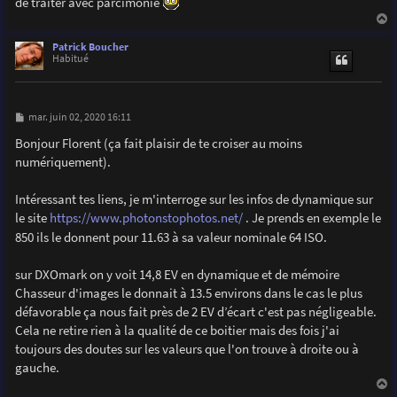
de traiter avec parcimonie
a
u
Patrick Boucher
t
Habitué
M
mar. juin 02, 2020 16:11
e
s
Bonjour Florent (ça fait plaisir de te croiser au moins
s
numériquement).
a
g
e
Intéressant tes liens, je m'interroge sur les infos de dynamique sur
le site
https://www.photonstophotos.net/
. Je prends en exemple le
850 ils le donnent pour 11.63 à sa valeur nominale 64 ISO.
sur DXOmark on y voit 14,8 EV en dynamique et de mémoire
Chasseur d'images le donnait à 13.5 environs dans le cas le plus
défavorable ça nous fait près de 2 EV d’écart c'est pas négligeable.
Cela ne retire rien à la qualité de ce boitier mais des fois j'ai
toujours des doutes sur les valeurs que l'on trouve à droite ou à
gauche.
a