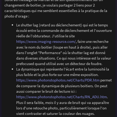
e
changement de boitier, je voulais partager 2 liens pour 2
caractéristiques qui me semblent essentielles à la pratique de la
photo d'orage :
Le shutter lag (retard au déclenchement) qui est le temps
écoulé entre la commande de déclenchement et l'ouverture
réelle de l'obturateur. J'utilise le site
https://www.imaging-resource.com/
, faire une recherche
avec le nom du boitier (loupe en haut à droite), puis aller
dans l'onglet "Performance" où le shutter lag est donné
dans diverses situations. Ce qui nous intéresse est la valeur
prefocused quand utilisé avec un détecteur de foudre.
La dynamique qui représente l'écart entre la luminosité la
plus faible et la plus forte sur une même exposition.
https://www.photonstophotos.net/Charts/PDR.htm
permet
de comparer la dynamique de plusieurs boitiers. On peut
aussi comparer le bruit de lecture ici :
https://www.photonstophotos.net/Charts/RN_ADU.htm
.
Plus il sera faible, mois il y aura de bruit qui va apparaître
lors d'une retouche photo, particulièrement lorsque l'on
vient contraster et saturer la couleur des nuages.