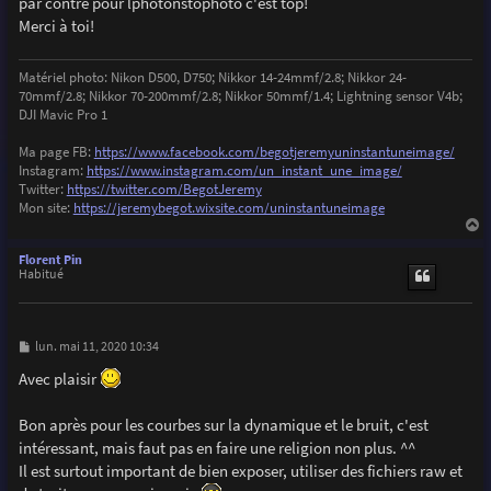
par contre pour lphotonstophoto c'est top!
a
g
Merci à toi!
e
Matériel photo: Nikon D500, D750; Nikkor 14-24mmf/2.8; Nikkor 24-
70mmf/2.8; Nikkor 70-200mmf/2.8; Nikkor 50mmf/1.4; Lightning sensor V4b;
DJI Mavic Pro 1
Ma page FB:
https://www.facebook.com/begotjeremyuninstantuneimage/
Instagram:
https://www.instagram.com/un_instant_une_image/
Twitter:
https://twitter.com/BegotJeremy
Mon site:
https://jeremybegot.wixsite.com/uninstantuneimage
a
u
Florent Pin
t
Habitué
M
lun. mai 11, 2020 10:34
e
s
Avec plaisir
s
a
g
Bon après pour les courbes sur la dynamique et le bruit, c'est
e
intéressant, mais faut pas en faire une religion non plus. ^^
Il est surtout important de bien exposer, utiliser des fichiers raw et