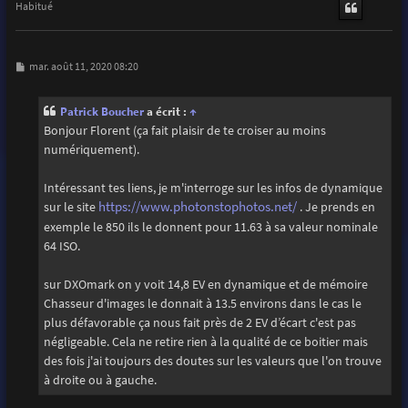
t
Habitué
M
mar. août 11, 2020 08:20
e
s
s
Patrick Boucher
a écrit :
↑
a
g
Bonjour Florent (ça fait plaisir de te croiser au moins
e
numériquement).
Intéressant tes liens, je m'interroge sur les infos de dynamique
sur le site
https://www.photonstophotos.net/
. Je prends en
exemple le 850 ils le donnent pour 11.63 à sa valeur nominale
64 ISO.
sur DXOmark on y voit 14,8 EV en dynamique et de mémoire
Chasseur d'images le donnait à 13.5 environs dans le cas le
plus défavorable ça nous fait près de 2 EV d’écart c'est pas
négligeable. Cela ne retire rien à la qualité de ce boitier mais
des fois j'ai toujours des doutes sur les valeurs que l'on trouve
à droite ou à gauche.