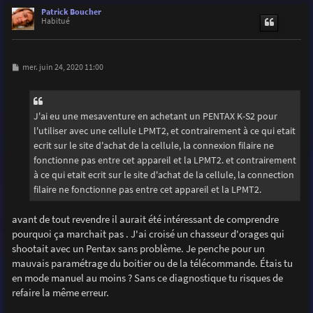
u
Patrick Boucher
t
Habitué
M
mer. juin 24, 2020 11:00
e
s
s
a
g
J'ai eu une mesaventure en achetant un PENTAX K-S2 pour
e
l'utiliser avec une cellule LPMT2, et contrairement à ce qui etait
ecrit sur le site d'achat de la cellule, la connexion filaire ne
fonctionne pas entre cet appareil et la LPMT2. et contrairement
à ce qui etait ecrit sur le site d'achat de la cellule, la connection
filaire ne fonctionne pas entre cet appareil et la LPMT2.
avant de tout revendre il aurait été intéressant de comprendre
pourquoi ça marchait pas . J'ai croisé un chasseur d'orages qui
shootait avec un Pentax sans problème. Je penche pour un
mauvais paramétrage du boitier ou de la télécommande. Étais tu
en mode manuel au moins ? Sans ce diagnostique tu risques de
refaire la même erreur.