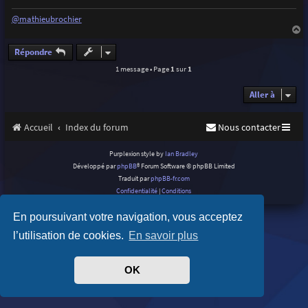
e
@mathieubrochier
a
u
Répondre
t
1 message • Page
1
sur
1
Aller à
Accueil
Index du forum
Nous contacter
Purplexion style by
Ian Bradley
Développé par
phpBB
® Forum Software © phpBB Limited
Traduit par
phpBB-fr.com
Confidentialité
|
Conditions
En poursuivant votre navigation, vous acceptez
l’utilisation de cookies.
En savoir plus
OK