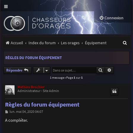
Connexion
R
Accueil
Index du forum
Les orages
Équipement
e
RÈGLES DU FORUM ÉQUIPEMENT
c
h
Rechercher
Recherche a
Répondre
1 message • Page
1
sur
1
e
r
Mathieu Brochier
Administrateur - Site Admin
c
Règles du forum équipement
h
M
lun. mai 04, 2020 04:07
e
e
s
A compléter.
r
s
a
g