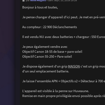
M
Rémi Hugues
par
»
sam. sept. 10, 2016 19:16
e
s
Bonjour à tous et toutes,
s
a
g
Je pense changer d'appareil d'ici peut. Je met en pré-ven
e
Au compteur : 22 900 Déclanchements
Il est vendu NU avec deux batteries + chargeur : 550 Euro
Je peux également vendre avec
Objectif Canon 18-55 de base + pare soleil
Objectif Canon 55-250 + Pare soleil
Je dispose également d'un grip
MAISON
c'est un grip mod
d'un seul emplacement batterie.
Je laisse l'ensemble APN + Objectifs x2 + Détecteur à 700 
L'appareil est visible à la penne sur Huveaune.
Remise en main propre privilégiée envoi possible après 