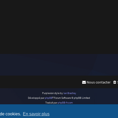
Nous contacter
Purplexion style by
Ian Bradley
Développé par
phpBB
® Forum Software © phpBB Limited
Traduit par
phpBB-fr.com
Confidentialité
|
Conditions
 de cookies.
En savoir plus