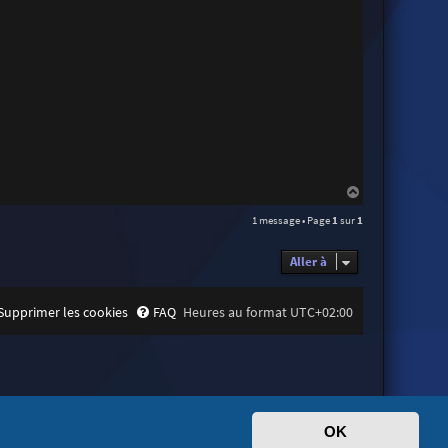
H
a
1 message • Page
1
sur
1
u
t
Aller à
Supprimer les cookies
FAQ
Heures au format
UTC+02:00
OK