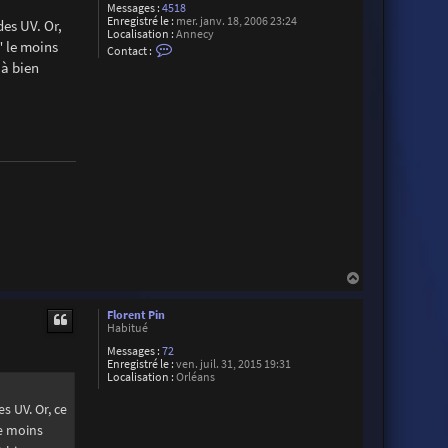
Messages :
4518
Enregistré le :
mer. janv. 18, 2006 23:24
des UV. Or,
Localisation :
Annecy
" le moins
C
Contact :
o
 à bien
n
t
a
c
t
e
r
C
h
r
i
s
t
o
p
h
H
e
a
S
u
u
Florent Pin
a
t
Habitué
r
e
Messages :
72
z
Enregistré le :
ven. juil. 31, 2015 19:31
Localisation :
Orléans
es UV. Or, ce
le moins