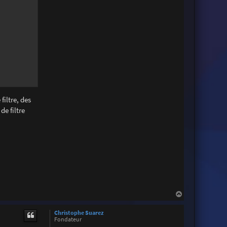
filtre, des
de filtre
H
a
u
Christophe Suarez
t
Fondateur