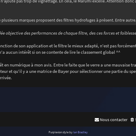
i n'ajoute pas trop de vignettage. En cela, le Marumi excelle. Attention donc 
 plusieurs marques proposent des filtres hydrofuges à présent. Entre autre.
dée objective des performances de chaque filtre, des ces forces et faibless
onction de son application et le filtre le mieux adapté, n'est pas forcémen
 n'a aucun intérêt si on se contente de lire le classement global ^^
rêt en numérique à mon avis. Entre le faite que le verre a une mauvaise t
capteur et qu'il y a une matrice de Bayer pour sélectionner une partie du sp
rrivée.
Nous contacter
Purplexion style by
Ian Bradley