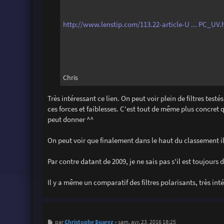
http://www.lenstip.com/113.22-article-U ... PC_UV.
Chris
Très intéressant ce lien. On peut voir plein de filtres test
ces forces et faiblesses. C'est tout de même plus concret 
peut donner ^^
On peut voir que finalement dans le haut du classement il 
Par contre datant de 2009, je ne sais pas s'il est toujours 
Il y a même un comparatif des filtres polarisants, très in
M
Christophe Suarez
par
»
sam. avr. 23, 2016 18:25