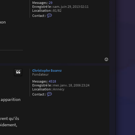
Messages :
29
Enregistré le :
sam. juin 29, 2013 02:11
Localisation :
81/82
C
Contact :
o
 mon
n
t
a
c
t
e
r
F
r
a
H
n
a
c
u
k
Christophe Suarez
t
S
Fondateur
o
r
Messages :
4518
i
Enregistré le :
mer. janv. 18, 2006 23:24
n
Localisation :
Annecy
C
Contact :
o
r apparition
n
t
a
c
t
rent qu'ils
e
apidement,
r
C
h