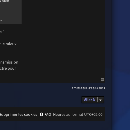
à bien
..
es"
t le mieux
ransmission
ectre pour
H
a
5 messages • Page
1
sur
1
u
t
Aller à
Supprimer les cookies
FAQ
Heures au format
UTC+02:00