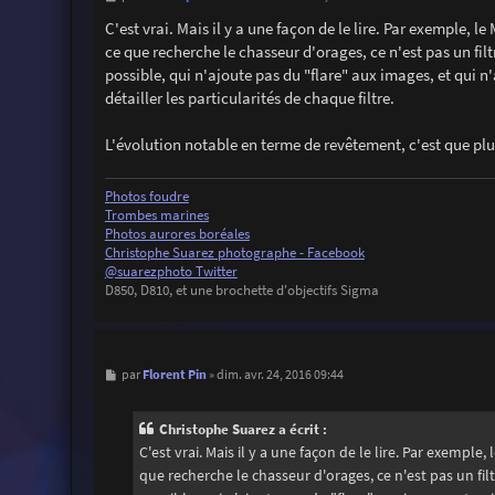
e
s
C'est vrai. Mais il y a une façon de le lire. Par exemple, l
s
ce que recherche le chasseur d'orages, ce n'est pas un filt
a
g
possible, qui n'ajoute pas du "flare" aux images, et qui n
e
détailler les particularités de chaque filtre.
L'évolution notable en terme de revêtement, c'est que plu
Photos foudre
Trombes marines
Photos aurores boréales
Christophe Suarez photographe - Facebook
@suarezphoto Twitter
D850, D810, et une brochette d'objectifs Sigma
M
Florent Pin
par
»
dim. avr. 24, 2016 09:44
e
s
s
Christophe Suarez a écrit :
a
g
C'est vrai. Mais il y a une façon de le lire. Par exemple,
e
que recherche le chasseur d'orages, ce n'est pas un fil