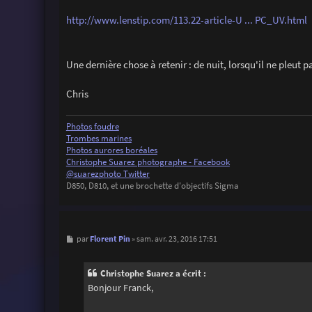
http://www.lenstip.com/113.22-article-U ... PC_UV.html
Une dernière chose à retenir : de nuit, lorsqu'il ne pleut pas,
Chris
Photos foudre
Trombes marines
Photos aurores boréales
Christophe Suarez photographe - Facebook
@suarezphoto Twitter
D850, D810, et une brochette d'objectifs Sigma
M
Florent Pin
par
»
sam. avr. 23, 2016 17:51
e
s
s
Christophe Suarez a écrit :
a
g
Bonjour Franck,
e