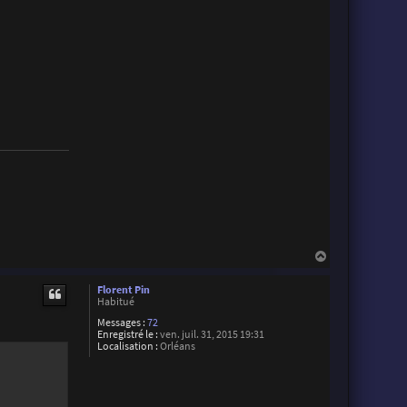
r
i
s
t
o
p
h
e
S
u
a
r
e
z
H
a
u
Florent Pin
t
Habitué
Messages :
72
Enregistré le :
ven. juil. 31, 2015 19:31
Localisation :
Orléans