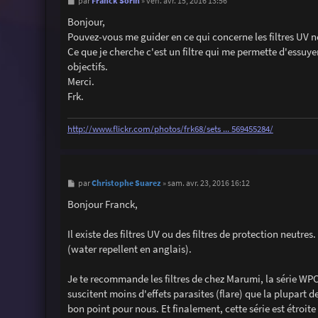
M
Franck Sorin
par
»
ven. avr. 15, 2016 13:56
e
s
Bonjour,
s
Pouvez-vous me guider en ce qui concerne les filtres UV n
a
g
Ce que je cherche c'est un filtre qui me permette d'essuyer
e
objectifs.
Merci.
Frk.
http://www.flickr.com/photos/frk68/sets ... 569455284/
M
Christophe Suarez
par
»
sam. avr. 23, 2016 16:12
e
s
Bonjour Franck,
s
a
g
Il existe des filtres UV ou des filtres de protection neutre
e
(water repellent en anglais).
Je te recommande les filtres de chez Marumi, la série WPC, s
suscitent moins d'effets parasites (flare) que la plupart d
bon point pour nous. Et finalement, cette série est étroite 